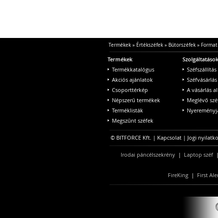
Termékek
»
Értékszéfek
»
Bútorszéfek
»
Format
Termékek
Szolgáltatáso
Termékkatalógus
Széfszállítás
Akciós ajánlatok
Széfvásárlás
Csoporttérkép
A vásárlás a
Népszerű termékek
Meglévő szé
Terméklisták
Nyereményjá
Megszűnt széfek
© BITFORCE Kft. |
Kapcsolat
|
Jogi nyilatk
Irodai páncélszekrény
|
Laptop széf
FireKing
|
First Ale