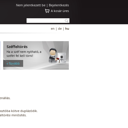
Nem jelentkezett be |
Bejelentkezés
A kosár üres
en
|
de
|
hu
Széffeltörés
Ha a széf nem nyitható, a
széfet fel kell törni!
» Tovább
enállás.
iasztóba kötve duplázódik.
ltörési minősítés.