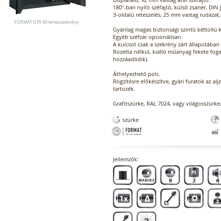
180°-ban nyíló széfajtó, külső zsanér, DIN 
3-oldalú reteszelés, 25 mm vastag rudazat,
FORMAT GTA 80 lemezszekrény
Gyárilag magas biztonsági szintű kéttollú 
Egyéb széfzár opcionálisan.
A kulcsot csak a szekrény zárt állapotában 
Rozetta nélkül, kiálló műanyag fekete fog
hozzáadódik).
Áthelyezhető polc.
Rögzítésre előkészítve, gyári furatok az alj
tartozék.
Grafitszürke, RAL 7024, vagy világosszürke
szürke
Jellemzők: