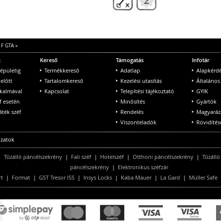
 F GTA
»
k
Kereső
Támogatás
Infotár
 épületig
Termékkereső
Adatlap
Alapkérd
 előtt
Tartalomkereső
Kezelési utasítás
Általános
lkalmával
Kapcsolat
Telepítési tájékoztató
GYIK
f esetén
Minősítés
Gyártók
ték széf
Rendelés
Magyaráz
Viszonteladók
Rövidítés
ozatok
|
Tűzálló páncélszekrény
|
Fali széf
|
Hotelszéf
|
Otthoni páncélszekrény
|
Tűzálló
páncélszekrény
|
Elektronikus széfzár
rt
|
Format
|
GST Tresor ISS
|
Insys Locks
|
Kaba Mauer
|
La Gard
|
Müller Safe