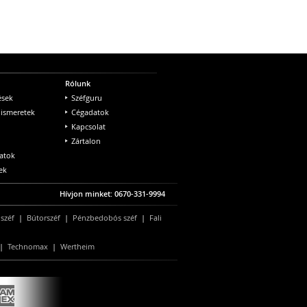
Rólunk
ések
Széfguru
 ismeretek
Cégadatok
Kapcsolat
Zártalon
atok
ek
Hívjon minket: 0670-331-9994
 széf
|
Bútorszéf
|
Pénzbedobós széf
|
Fali
|
Technomax
|
Wertheim