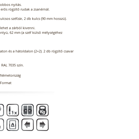
jobbos nyitás.
 erős rögzítő rudak a zsanérnál.
kulcsos széfzár, 2 db kulcs (90 mm hosszú).
lehet a zárból kivenni.
antyú, 62 mm (a széf külső mélységéhez
zaton és a hátoldalon (2+2). 2 db rögzítő csavar
, RAL 7035 szín.
Németország
Format