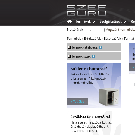
Termékek
Szolgáltatások
Re
Nettó árak
|
Megszűnt termékeke
Bruttó árak
Termékek
»
Értékszéfek
»
Bútorszéfek
»
Format
+
Termékkatalógus
P
B
+
Széfek
Terméklisták
m
Értékszéfek
»
Müller PT bútorszéf
Faliszéfek
2-4 mFt értékhatár, MABISZ
Padlószéfek
B kategória, 7 különböző
Lemezszekrények
méret, kéttollú...
Bútorszéfek
Páncélszekrények
Bedobós értékszéfek
» Tovább
Szuperkasszák
Tűzálló széfek
Értékhatár riasztóval
Speciális széfek
Ha a széfet riasztóba köti az
Fegyverszekrények
értékhatár duplázódhat! A
Hotelszéfek
részletek fontosak.