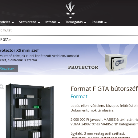
ndelés
Széfkereső
Infotár
Támogatás
Rólunk
t mutat
 F GTA
»
rotector XS mini széf
esurranó tolvajok elleni korlátozott védelem, kompakt
éret, elektronikus széfzár.
 Részletek
Format F GTA bútorszéf
Format
Lopás elleni védelem, közepes feltörési ell
Dokumentumok tárolására.
2 000 000 Ft javasolt MABISZ értékhatár, r
VDMA 24992 "A" és MABISZ "B" kategóriás fe
Egyfalú, 3 mm vastag acél széftest.
Duplafalú, 92 mm vastag acél széfajtó.