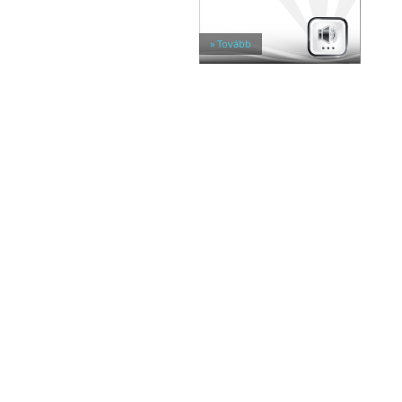
Egyéb tárolók
Kiegészítők széfhez
Széfzárak
» Tovább
Trezorok