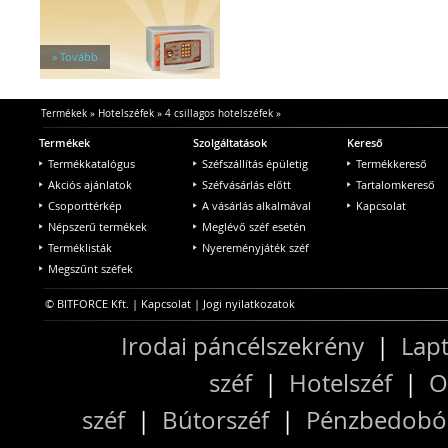
» Tovább
Termékek
»
Hotelszéfek
»
4 csillagos hotelszéfek
»
Termékek
Szolgáltatások
Kereső
Termékkatalógus
Széfszállítás épületig
Termékkereső
Akciós ajánlatok
Széfvásárlás előtt
Tartalomkereső
Csoporttérkép
A vásárlás alkalmával
Kapcsolat
Népszerű termékek
Meglévő széf esetén
Terméklisták
Nyereményjáték széf
Megszűnt széfek
© BITFORCE Kft. |
Kapcsolat
|
Jogi nyilatkozatok
Irodai páncélszekrény
|
Lapt
széf
|
Hotelszéf
|
O
széf
|
Bútorszéf
|
Pénzbedobós