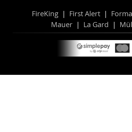
FireKing
|
First Alert
|
Forma
Mauer
|
La Gard
|
Mül