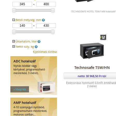
Széfzárak
Trezorok
TECHNOSAFE HOTEL TSW/1HN hotelszéf
-
Belső mélység, mm
+
Űrtartalom, liter
+
Nettó súly, kg
Kijelölések törlése
ADC hotelszéf
Nyitás kóddal vagy
Technosafe TSW/HN
kártyával, programozható
mesterkód, 3 méret,
nettó 38 968,50 Ft-tól
elegáns...
Elektronikus hotelszéf, 0,5mFt értékhatá
2 méret
» Megnéz
AMP hotelszéf
4-10 számjegyű nyitókód,
programozható mesterkód,
motoros széfzár,...