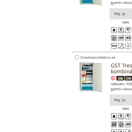
gyártói cikks
Mag. (y)
1884
Összehasonlításhoz ad
GST Tres
kombiná
cikkszám:
P00
gyártói cikks
Mag. (y)
1884