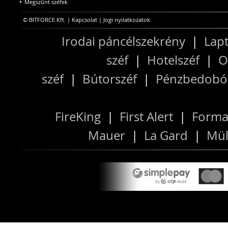
Megszűnt széfek
© BITFORCE Kft. |
Kapcsolat
|
Jogi nyilatkozatok
Irodai páncélszekrény
|
Lapt
széf
|
Hotelszéf
|
O
széf
|
Bútorszéf
|
Pénzbedobós
FireKing
|
First Alert
|
Forma
Mauer
|
La Gard
|
Mül