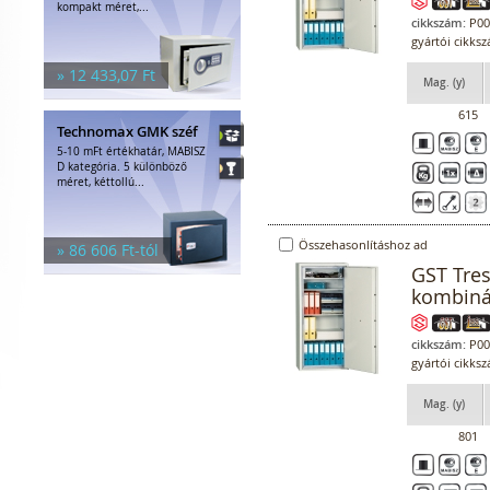
kompakt méret,...
cikkszám:
P00
gyártói cikks
» 12 433,07 Ft
Mag. (y)
615
Technomax GMK széf
5-10 mFt értékhatár, MABISZ
D kategória. 5 különböző
méret, kéttollú...
Összehasonlításhoz ad
» 86 606 Ft-tól
GST Tres
kombiná
cikkszám:
P00
gyártói cikks
Mag. (y)
801