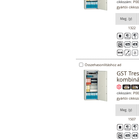
cikkszám:
P00
gyártói cikks
Mag. (y)
1322
Összehasonlításhoz ad
GST Tres
kombiná
cikkszám:
P00
gyártói cikks
Mag. (y)
1507