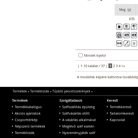
Mag. (y)
635
Mindet kijelöl
| 1-10 találat / 37 |
1
2
3
4
>
»
A modellek képére kattintva továbblép
Termékek
»
Terméklisták
»
Tűzálló páncélszekrények
»
Termékek
Szolgáltatások
Kereső
Termékkatalógus
Széfszállítás épületig
Termékkereső
Akciós ajánlatok
Széfvásárlás előtt
Tartalomkereső
Csoporttérkép
A vásárlás alkalmával
Kapcsolat
Népszerű termékek
Meglévő széf esetén
Terméklisták
Nyereményjáték széf