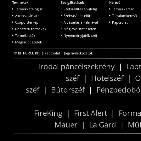
Termékek
Szolgáltatások
Kereső
Termékkatalógus
Széfszállítás épületig
Termékkereső
Akciós ajánlatok
Széfvásárlás előtt
Tartalomkereső
Csoporttérkép
A vásárlás alkalmával
Kapcsolat
Népszerű termékek
Meglévő széf esetén
Terméklisták
Nyereményjáték széf
Megszűnt széfek
© BITFORCE Kft. |
Kapcsolat
|
Jogi nyilatkozatok
Irodai páncélszekrény
|
Lapt
széf
|
Hotelszéf
|
O
széf
|
Bútorszéf
|
Pénzbedobós
FireKing
|
First Alert
|
Forma
Mauer
|
La Gard
|
Mül