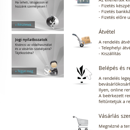
Ha teheti, látogasson el
- Fizetés készpé
hozzánk személyesen !
- Fizetés bankk
- Fizetés előre 
» Részletek
Átvétel
Jogi nyilatkozatok
A rendelés átv
Kiváncsi az oldalhasználat
- Telephelyi átv
és a vásárlás szabályaira?
- Kiszállítás
Tájékozódna?
Belépés és re
» Tegye meg
A rendelés lege
bevásárlókosárb
Ilyen, online re
A beérkezett re
feltűntetjük a r
Vásárlás sz
Megnézné a ter