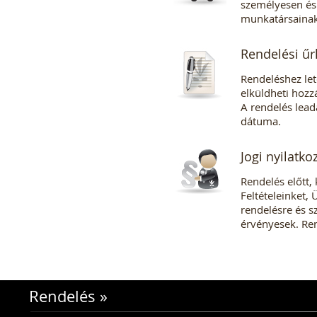
személyesen és 
munkatársainak
Rendelési űr
Rendeléshez letö
elküldheti hozz
A rendelés lead
dátuma.
Jogi nyilatko
Rendelés előtt, 
Feltételeinket,
rendelésre és s
érvényesek. Ren
Rendelés
»