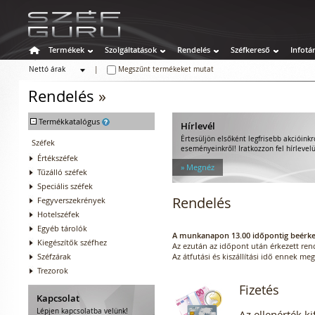
Termékek
Szolgáltatások
Rendelés
Széfkereső
Infotá
Nettó árak
|
Megszűnt termékeket mutat
Bruttó árak
Rendelés
»
-
Termékkatalógus
Hírlevél
Értesüljön elsőként legfrisebb akcióinkró
Széfek
eseményeinkről! Iratkozzon fel hírlevel
Értékszéfek
» Megnéz
Tűzálló széfek
Speciális széfek
Rendelés
Fegyverszekrények
Hotelszéfek
Egyéb tárolók
A munkanapon 13.00 időpontig beérkez
Kiegészítők széfhez
Az ezután az időpont után érkezett r
Széfzárak
Az átfutási és kiszállítási idő ennek m
Trezorok
Fizetés
Kapcsolat
Lépjen kapcsolatba velünk!
Az ellenérték k