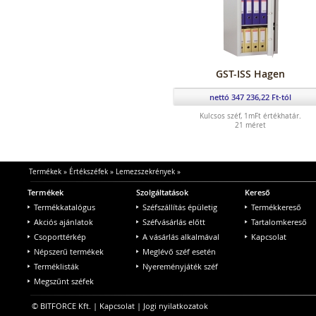
GST-ISS Hagen
nettó 347 236,22 Ft-tól
Kulcsos széf, 1mFt értékhatár.
21 méret
Termékek
»
Értékszéfek
»
Lemezszekrények
»
Termékek
Szolgáltatások
Kereső
Termékkatalógus
Széfszállítás épületig
Termékkereső
Akciós ajánlatok
Széfvásárlás előtt
Tartalomkereső
Csoporttérkép
A vásárlás alkalmával
Kapcsolat
Népszerű termékek
Meglévő széf esetén
Terméklisták
Nyereményjáték széf
Megszűnt széfek
© BITFORCE Kft. |
Kapcsolat
|
Jogi nyilatkozatok