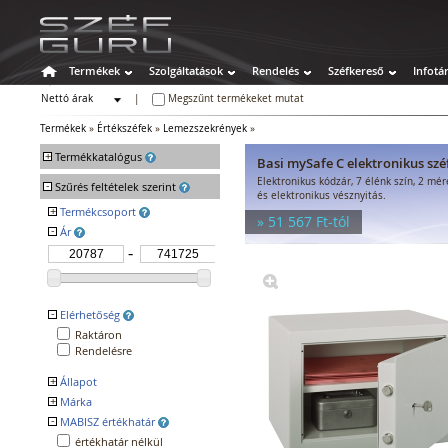
Termékek
Szolgáltatások
Rendelés
Széfkereső
Infotá
Nettó árak
|
Megszűnt termékeket mutat
Bruttó árak
Termékek
»
Értékszéfek
»
Lemezszekrények
»
+
Termékkatalógus
Basi mySafe C elektronikus szé
Elektronikus kódzár, 7 élénk szín, 2 mé
-
Széfek
Szűrés feltételek szerint
és elektronikus vésznyitás.
Értékszéfek
+
Termékcsoport
» 51 567 Ft-tól
Faliszéfek
-
Ár
Protector Sirius E
Protector Domestic E
Padlószéfek
Technosafe CS
Lemezszekrények
Basi mySafe C
Bútorszéfek
Basi mySafe F
Páncélszekrények
Bandit Novice B2
-
Elérhetőség
Bandit Advance TA
Bedobós értékszéfek
Raktáron
Müller GO
Szuperkasszák
Rendelésre
GST-ISS Stuttgart
Tűzálló széfek
GST-ISS Hagen
+
Állapot
Speciális széfek
Lloyd
+
Márka
Kifutó
GST-ISS Potsdam
Fegyverszekrények
Új
-
MABISZ értékhatár
BANDIT
Hotelszéfek
MYSAFE
értékhatár nélkül