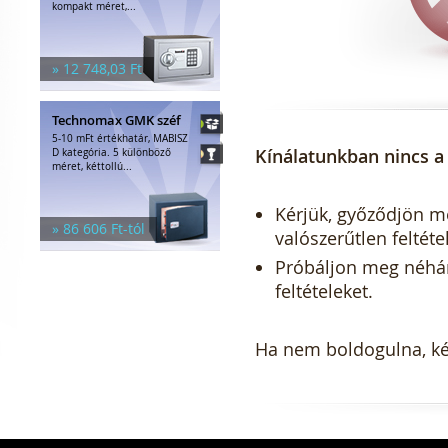
kompakt méret,...
» 12 748,03 Ft
Technomax GMK széf
5-10 mFt értékhatár, MABISZ
Kínálatunkban nincs a 
D kategória. 5 különböző
méret, kéttollú...
Kérjük, győződjön meg
» 86 606 Ft-tól
valószerűtlen feltéte
Próbáljon meg néhány 
feltételeket.
Ha nem boldogulna, kér