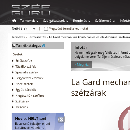
Termékek
Szolgáltatások
Rendelés
Széfkereső
Infotá
Nettó árak
|
Megszűnt termékeket mutat
Bruttó árak
Termékek
»
Terméklisták
»
La Gard mechanikus kombinációs és elektronikus széfzára
-
Termékkatalógus
Infotár
Ha nem elégszik meg felületes informác
Széfek
dolgok mélyére! Találjon részletes válas
Értékszéfek
» Megnéz
Tűzálló széfek
Speciális széfek
Fegyverszekrények
La Gard mechan
Hotelszéfek
Egyéb tárolók
széfzárak
Kiegészítők széfhez
Széfzárak
Trezorok
Novice NEL/1 széf
Besurranó tolvajok elleni
korlátozott védelem,