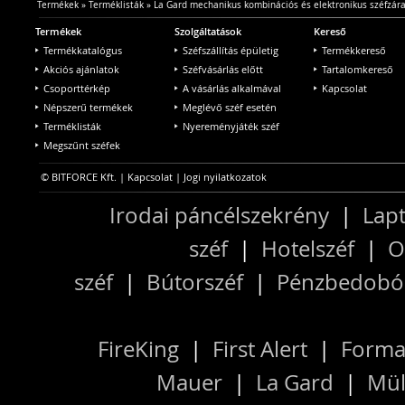
Termékek
»
Terméklisták
»
La Gard mechanikus kombinációs és elektronikus széfzár
Termékek
Szolgáltatások
Kereső
Termékkatalógus
Széfszállítás épületig
Termékkereső
Akciós ajánlatok
Széfvásárlás előtt
Tartalomkereső
Csoporttérkép
A vásárlás alkalmával
Kapcsolat
Népszerű termékek
Meglévő széf esetén
Terméklisták
Nyereményjáték széf
Megszűnt széfek
© BITFORCE Kft. |
Kapcsolat
|
Jogi nyilatkozatok
Irodai páncélszekrény
|
Lapt
széf
|
Hotelszéf
|
O
széf
|
Bútorszéf
|
Pénzbedobós
FireKing
|
First Alert
|
Forma
Mauer
|
La Gard
|
Mül