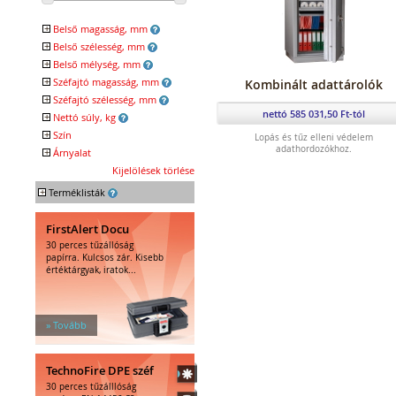
VdS 2450 II
EN 1143-1 III
+
Belső magasság, mm
VdS 2450 III
+
Belső szélesség, mm
+
Belső mélység, mm
+
Széfajtó magasság, mm
Kombinált adattárolók
+
Széfajtó szélesség, mm
nettó 585 031,50 Ft-tól
+
Nettó súly, kg
+
Szín
Lopás és tűz elleni védelem
adathordozókhoz.
+
Árnyalat
fehér
szürke
szürkés
Kijelölések törlése
világos
+
Terméklisták
FirstAlert Docu
30 perces tűzállóság
papírra. Kulcsos zár. Kisebb
értéktárgyak, iratok...
» Tovább
TechnoFire DPE széf
30 perces tűzálllóság