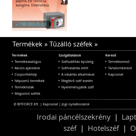
papírra, EN 14450 S2
kategória. Elektronikus
széfzár.
» 196 055 Ft-tól
Termékek
»
Tűzálló széfek
»
Termékek
Szolgáltatások
Kereső
Termékkatalógus
Széfszállítás épületig
Termékkereső
Akciós ajánlatok
Széfvásárlás előtt
Tartalomkereső
Csoporttérkép
A vásárlás alkalmával
Kapcsolat
Népszerű termékek
Meglévő széf esetén
Terméklisták
Nyereményjáték széf
Megszűnt széfek
© BITFORCE Kft. |
Kapcsolat
|
Jogi nyilatkozatok
Irodai páncélszekrény
|
Lapt
széf
|
Hotelszéf
|
O