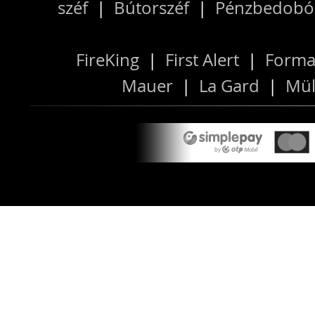
széf
|
Bútorszéf
|
Pénzbedobós
FireKing
|
First Alert
|
Forma
Mauer
|
La Gard
|
Mül