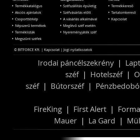
Termékkatalógus
Széfszállítás épületig
Termékkereső
Akciós ajánlatok
Széfvásárlás előtt
Tartalomkereső
Csoporttérkép
A vásárlás alkalmával
Kapcsolat
Népszerű termékek
Meglévő széf esetén
Terméklisták
Nyereményjáték széf
Megszűnt széfek
© BITFORCE Kft. |
Kapcsolat
|
Jogi nyilatkozatok
Irodai páncélszekrény
|
Lapt
széf
|
Hotelszéf
|
O
széf
|
Bútorszéf
|
Pénzbedobós
FireKing
|
First Alert
|
Forma
Mauer
|
La Gard
|
Mül