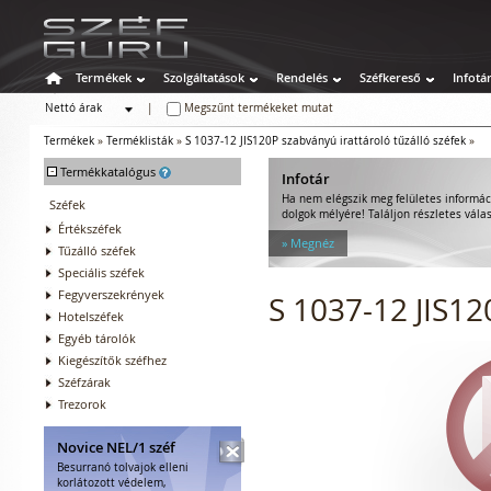
Termékek
Szolgáltatások
Rendelés
Széfkereső
Infotá
Nettó árak
|
Megszűnt termékeket mutat
Bruttó árak
Termékek
»
Terméklisták
»
S 1037-12 JIS120P szabványú irattároló tűzálló széfek
»
-
Termékkatalógus
Infotár
Ha nem elégszik meg felületes informác
Széfek
dolgok mélyére! Találjon részletes válas
Értékszéfek
» Megnéz
Tűzálló széfek
Speciális széfek
Fegyverszekrények
S 1037-12 JIS12
Hotelszéfek
Egyéb tárolók
Kiegészítők széfhez
Széfzárak
Trezorok
Novice NEL/1 széf
Besurranó tolvajok elleni
korlátozott védelem,