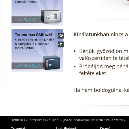
kompakt méret,...
» 12 748,03 Ft
Kínálatunkban nincs a 
Technomax GMK széf
5-10 mFt értékhatár, MABISZ
D kategória. 5 különböző
méret, kéttollú...
Kérjük, győződjön meg
valószerűtlen feltéte
Próbáljon meg néhány 
» 86 606 Ft-tól
feltételeket.
Ha nem boldogulna, kér
Termékek
»
Terméklisták
»
S 1037-12 JIS120P szabványú irattároló tűzálló széfek
»
Termékek
Szolgáltatások
Kereső