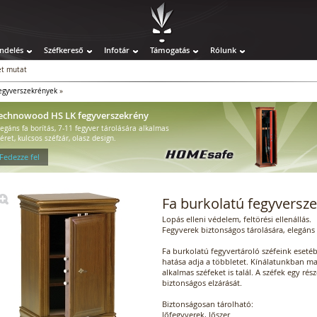
ndelés
Széfkereső
Infotár
Támogatás
Rólunk
t mutat
fegyverszekrények
»
echnowood HS LK fegyverszekrény
legáns fa borítás, 7-11 fegyver tárolására alkalmas
éret, kulcsos széfzár, olasz design.
 Fedezze fel
Fa burkolatú fegyversz
Lopás elleni védelem, feltörési ellenállás.
Fegyverek biztonságos tárolására, elegáns 
Fa burkolatú fegyvertároló széfeink esetéb
hatása adja a többletet. Kínálatunkban ma
alkalmas széfeket is talál. A széfek egy rés
biztonságos elzárását.
Biztonságosan tárolható:
lőfegyverek, lőszer