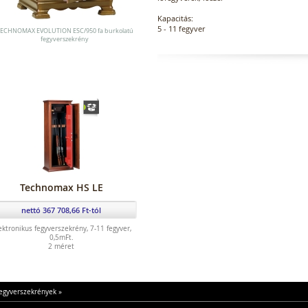
Kapacitás:
5 - 11 fegyver
ECHNOMAX EVOLUTION ESC/950 fa burkolatú
fegyverszekrény
Technomax HS LE
nettó 367 708,66 Ft-tól
ektronikus fegyverszekrény, 7-11 fegyver,
0,5mFt.
2 méret
fegyverszekrények
»