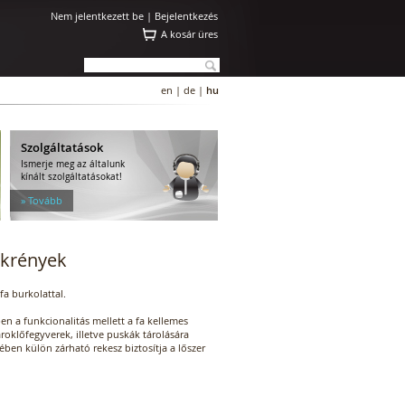
Nem jelentkezett be |
Bejelentkezés
A kosár üres
en
|
de
|
hu
Szolgáltatások
Ismerje meg az általunk
kínált szolgáltatásokat!
» Tovább
ekrények
fa burkolattal.
en a funkcionalitás mellett a fa kellemes
roklőfegyverek, illetve puskák tárolására
zében külön zárható rekesz biztosítja a lőszer