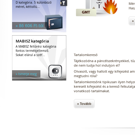
D kategória. 5 különböző
Mére
méret, kéttollú...
Hasz
»
» 86 606 Ft-tól
MABISZ kategória
A MABISZ feltörési kategória
fontos termékjellemző.
Tartalomkereső
Sokat elárul a széf...
Tájékozódna a páncélszekrényekkel, tűz
de nem tudja hol induljon el?
Olvasott, vagy hallott egy kifejezést am
» Ismerje meg
megtudni róla?
Tartalomkeresőnk tipikusan ilyen hely
keresett kifejezést és a kereső felkuta
vonatkozó tartalmakat.
» Tovább