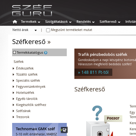
Termékek
Szolgáltatások
Rendelés
Széfkereső
Infotá
Nettó árak
|
Megszűnt termékeket mutat
Bruttó árak
Széfkereső
»
-
Termékkatalógus
Trafik pénzbedobós széfek
Gondoskodjon a napi készpénz biztonsá
Széfek
Válasszon megfelelő bedobós széfet!
Értékszéfek
» 148 811 Ft-tól
Tűzálló széfek
Speciális széfek
Fegyverszekrények
Széfkereső
Hotelszéfek
Egyéb tárolók
Kiegészítők széfhez
Ter
Széfzárak
Egy
Trezorok
Ter
Ker
Technomax GMK széf
Ker
ter
5-10 mFt értékhatár, MABISZ