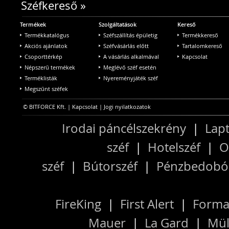
Széfkereső
»
Termékek
Szolgáltatások
Kereső
Termékkatalógus
Széfszállítás épületig
Termékkereső
Akciós ajánlatok
Széfvásárlás előtt
Tartalomkereső
Csoporttérkép
A vásárlás alkalmával
Kapcsolat
Népszerű termékek
Meglévő széf esetén
Terméklisták
Nyereményjáték széf
Megszűnt széfek
© BITFORCE Kft. |
Kapcsolat
|
Jogi nyilatkozatok
Irodai páncélszekrény
|
Lapt
széf
|
Hotelszéf
|
O
széf
|
Bútorszéf
|
Pénzbedobós
FireKing
|
First Alert
|
Forma
Mauer
|
La Gard
|
Mül