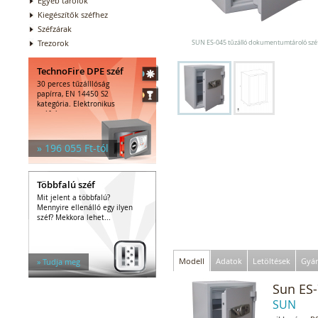
Egyéb tárolók
Kiegészítők széfhez
Széfzárak
Trezorok
SUN ES-045 tűzálló dokumentumtároló szé
TechnoFire DPE széf
30 perces tűzálllóság
papírra, EN 14450 S2
kategória. Elektronikus
széfzár.
» 196 055 Ft-tól
Többfalú széf
Mit jelent a többfalú?
Mennyire ellenálló egy ilyen
széf? Mekkora lehet...
Modell
Adatok
Letöltések
Gyár
» Tudja meg
Sun ES-
SUN