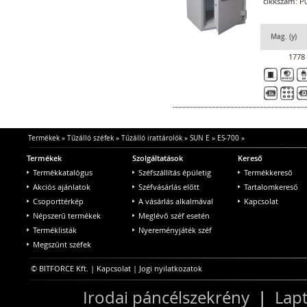
cikkszám:
P0
Mag. (y)
1778
Termékek
»
Tűzálló széfek
»
Tűzálló irattárolók
»
SUN E
»
ES-700
»
Termékek
Szolgáltatások
Kereső
Termékkatalógus
Széfszállítás épületig
Termékkereső
Akciós ajánlatok
Széfvásárlás előtt
Tartalomkereső
Csoporttérkép
A vásárlás alkalmával
Kapcsolat
Népszerű termékek
Meglévő széf esetén
Terméklisták
Nyereményjáték széf
Megszűnt széfek
© BITFORCE Kft. |
Kapcsolat
|
Jogi nyilatkozatok
Irodai páncélszekrény
|
Lapt