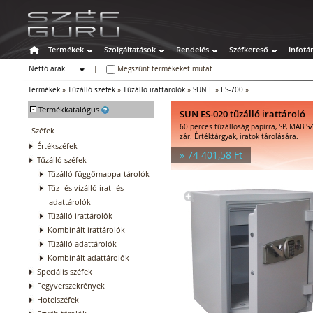
Termékek
Szolgáltatások
Rendelés
Széfkereső
Infotá
Nettó árak
|
Megszűnt termékeket mutat
Bruttó árak
Termékek
»
Tűzálló széfek
»
Tűzálló irattárolók
»
SUN E
»
ES-700
»
-
Termékkatalógus
SUN ES-020 tűzálló irattároló
60 perces tűzállóság papírra, SP, MABISZ
Széfek
zár. Értéktárgyak, iratok tárolására.
Értékszéfek
» 74 401,58 Ft
Tűzálló széfek
Tűzálló függőmappa-tárolók
Tűz- és vízálló irat- és
adattárolók
Tűzálló irattárolók
Kombinált irattárolók
Tűzálló adattárolók
Kombinált adattárolók
Speciális széfek
Fegyverszekrények
Hotelszéfek