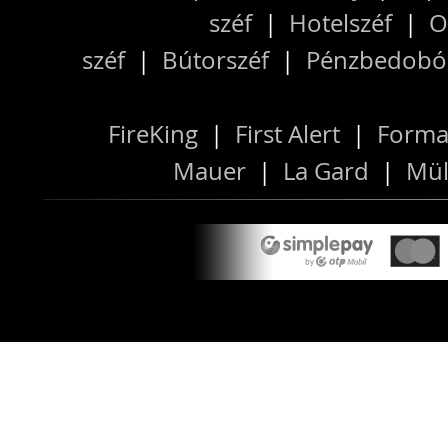
széf
|
Hotelszéf
|
O
széf
|
Bútorszéf
|
Pénzbedobós
FireKing
|
First Alert
|
Forma
Mauer
|
La Gard
|
Mül