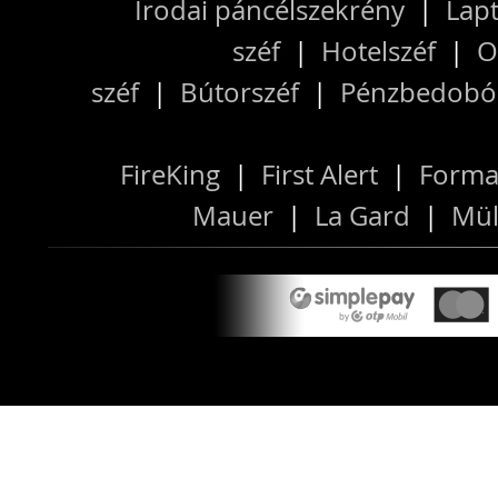
Irodai páncélszekrény
|
Lapt
széf
|
Hotelszéf
|
O
széf
|
Bútorszéf
|
Pénzbedobós
FireKing
|
First Alert
|
Forma
Mauer
|
La Gard
|
Mül