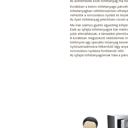
Az acéllemezek közti töltetanyag ma má
Korábban a beton töltetanyagú páncél
töltetanyagban véletlenszerűen elhely
nehezítik a roncsolásos nyitást és tesz
Az ilyen töltetanyag jelentősen növeli a
Ma már számos gyártó egyedileg kifejles
Ezek az újfajta töltetanyagok bár másho
jobb ellenállásúak, a támadást jelentős
A korábban megszokott védőelemek mell
többnyire egy speciális műanyag kever
nyitószerszámokra felkenődő lágy any
roncsolásos nyitásra fordítandó időt.
Az újfajta töltetanyagoknak hála a pán