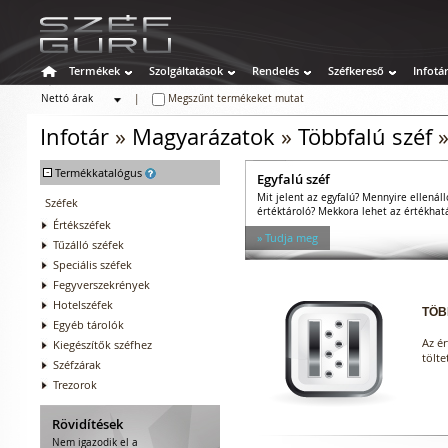
Termékek
Szolgáltatások
Rendelés
Széfkereső
Infotá
Nettó árak
|
Megszűnt termékeket mutat
Bruttó árak
Infotár
»
Magyarázatok
»
Többfalú széf
-
Termékkatalógus
Egyfalú széf
Mit jelent az egyfalú? Mennyire ellenáll
Széfek
értéktároló? Mekkora lehet az értékhat
Értékszéfek
» Tudja meg
Tűzálló széfek
Speciális széfek
Fegyverszekrények
Hotelszéfek
TÖB
Egyéb tárolók
Az ér
Kiegészítők széfhez
tölte
Széfzárak
Trezorok
Rövidítések
Nem igazodik el a