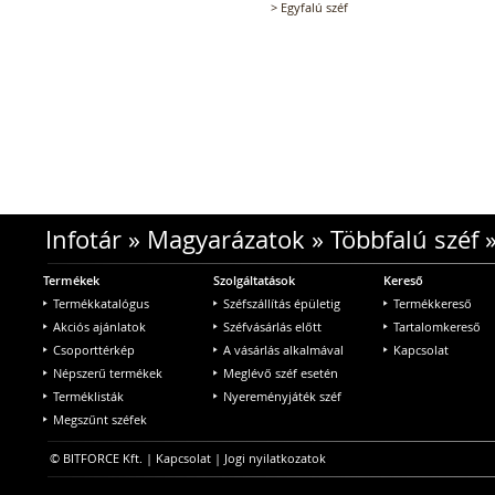
>
Egyfalú széf
Infotár
»
Magyarázatok
»
Többfalú széf
Termékek
Szolgáltatások
Kereső
Termékkatalógus
Széfszállítás épületig
Termékkereső
Akciós ajánlatok
Széfvásárlás előtt
Tartalomkereső
Csoporttérkép
A vásárlás alkalmával
Kapcsolat
Népszerű termékek
Meglévő széf esetén
Terméklisták
Nyereményjáték széf
Megszűnt széfek
© BITFORCE Kft. |
Kapcsolat
|
Jogi nyilatkozatok