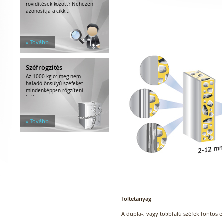
rövidítések között? Nehezen
azonosítja a cikk...
» Tovább
Széfrögzítés
Az 1000 kg-ot meg nem
haladó önsúlyú széfeket
mindenképpen rögzíteni
kell.
» Tovább
Töltetanyag
A dupla-, vagy többfalú széfek fontos 