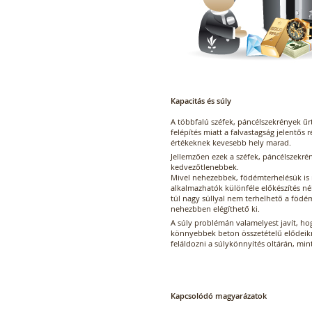
Kapacitás és súly
A többfalú széfek, páncélszekrények űrt
felépítés miatt a falvastagság jelentős r
értékeknek kevesebb hely marad.
Jellemzően ezek a széfek, páncélszekrén
kedvezőtlenebbek.
Mivel nehezebbek, födémterhelésük is
alkalmazhatók különféle előkészítés né
túl nagy súllyal nem terhelhető a födém,
nehezbben elégíthető ki.
A súly problémán valamelyest javít, hog
könnyebbek beton összetételű elődeikn
feláldozni a súlykönnyítés oltárán, mi
Kapcsolódó magyarázatok