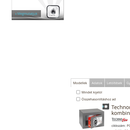
» Megmutatjuk
Modellek
Adatok
Letöltések
Gy
Mindet kijelöl
Összehasonlításhoz ad
Techno
kombiná
cikkszám:
P0