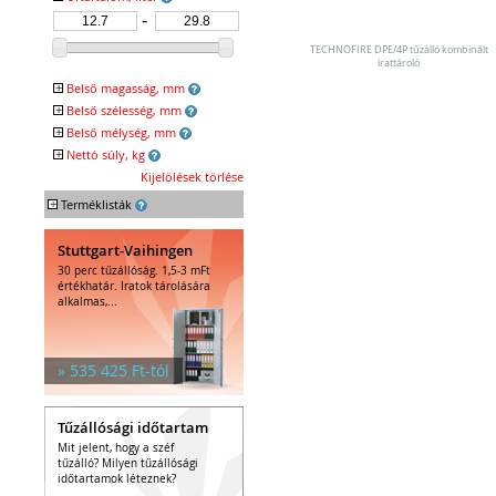
Egyéb tárolók
Kiegészítők széfhez
Széfzárak
TECHNOFIRE DPE/4P tűzálló kombinált
irattároló
Trezorok
+
Belső magasság, mm
+
Belső szélesség, mm
+
Belső mélység, mm
+
Nettó súly, kg
Kijelölések törlése
+
Terméklisták
Stuttgart-Vaihingen
30 perc tűzállóság. 1,5-3 mFt
értékhatár. Iratok tárolására
alkalmas,...
» 535 425 Ft-tól
Tűzállósági időtartam
Mit jelent, hogy a széf
tűzálló? Milyen tűzállósági
időtartamok léteznek?