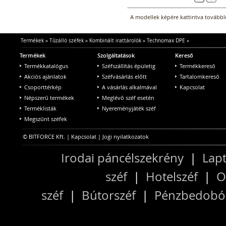
A modellek képére kattintva továbblé
Termékek
»
Tűzálló széfek
»
Kombinált irattárolók
»
Technomax DPE
»
Termékek
Szolgáltatások
Kereső
Termékkatalógus
Széfszállítás épületig
Termékkereső
Akciós ajánlatok
Széfvásárlás előtt
Tartalomkereső
Csoporttérkép
A vásárlás alkalmával
Kapcsolat
Népszerű termékek
Meglévő széf esetén
Terméklisták
Nyereményjáték széf
Megszűnt széfek
© BITFORCE Kft. |
Kapcsolat
|
Jogi nyilatkozatok
Irodai páncélszekrény
|
Lapt
széf
|
Hotelszéf
|
O
széf
|
Bútorszéf
|
Pénzbedobós