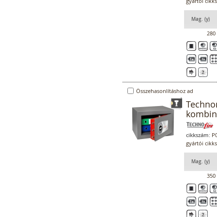
gyártói cik
Mag. (y)
280
Összehasonlításhoz ad
Techno
kombiná
cikkszám:
P0
gyártói cik
Mag. (y)
350