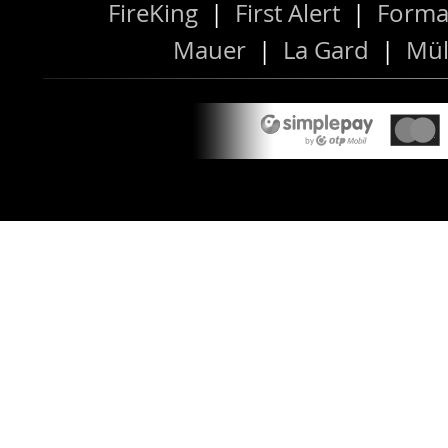
FireKing
|
First Alert
|
Forma
Mauer
|
La Gard
|
Mül