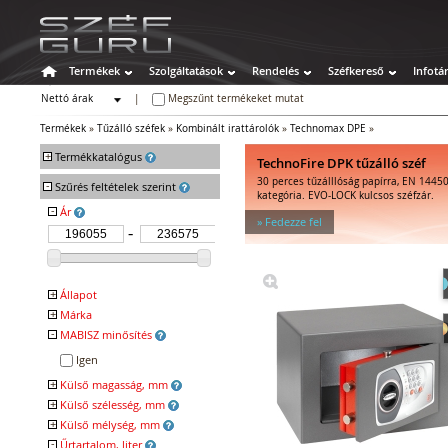
Termékek
Szolgáltatások
Rendelés
Széfkereső
Infotá
Nettó árak
|
Megszűnt termékeket mutat
Bruttó árak
Termékek
»
Tűzálló széfek
»
Kombinált irattárolók
»
Technomax DPE
»
+
Termékkatalógus
TechnoFire DPK tűzálló széf
30 perces tűzálllóság papírra, EN 14450
-
Széfek
Szűrés feltételek szerint
kategória. EVO-LOCK kulcsos széfzár.
Értékszéfek
-
Ár
» Fedezze fel
Tűzálló széfek
Tűzálló függőmappa-tárolók
Tűz- és vízálló irat- és
adattárolók
+
Állapot
Tűzálló irattárolók
+
Márka
Megszűnt
Kombinált irattárolók
-
MABISZ minősítés
TECHNOFIRE
Tűzálló adattárolók
Igen
Kombinált adattárolók
+
Külső magasság, mm
Speciális széfek
+
Külső szélesség, mm
Fegyverszekrények
+
Külső mélység, mm
Hotelszéfek
-
Űrtartalom, liter