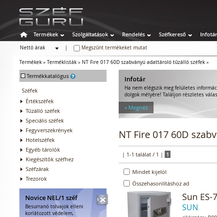
Termékek
Szolgáltatások
Rendelés
Széfkereső
Infotá
Nettó árak
|
Megszűnt termékeket mutat
Bruttó árak
Termékek
»
Terméklisták
»
NT Fire 017 60D szabványú adattároló tűzálló széfek
»
-
Termékkatalógus
Infotár
Ha nem elégszik meg felületes informác
Széfek
dolgok mélyére! Találjon részletes válas
Értékszéfek
» Megnéz
Tűzálló széfek
Speciális széfek
Fegyverszekrények
NT Fire 017 60D szabv
Hotelszéfek
Egyéb tárolók
| 1-1 találat / 1 |
1
Kiegészítők széfhez
Széfzárak
Mindet kijelöl
Trezorok
Összehasonlításhoz ad
Sun ES-
Novice NEL/1 széf
SUN
Besurranó tolvajok elleni
korlátozott védelem,