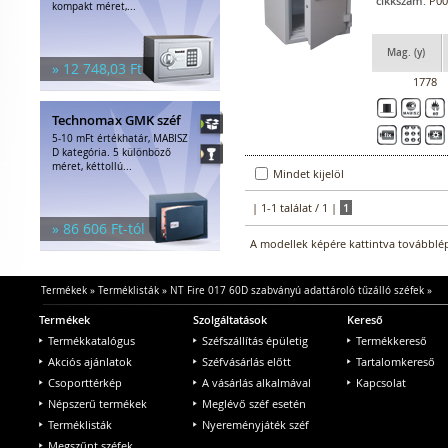
cikkszám:
P00
kompakt méret,...
Mag. (y)
» 12 748,03 Ft
1778
Technomax GMK széf
5-10 mFt értékhatár, MABISZ
D kategória. 5 különböző
méret, kéttollú...
Mindet kijelöl
| 1-1 találat / 1 |
1
» 86 606 Ft-tól
A modellek képére kattintva továbblép
Termékek
»
Terméklisták
»
NT Fire 017 60D szabványú adattároló tűzálló széfek
»
Termékek
Szolgáltatások
Kereső
Termékkatalógus
Széfszállítás épületig
Termékkereső
Akciós ajánlatok
Széfvásárlás előtt
Tartalomkereső
Csoporttérkép
A vásárlás alkalmával
Kapcsolat
Népszerű termékek
Meglévő széf esetén
Terméklisták
Nyereményjáték széf
Megszűnt széfek