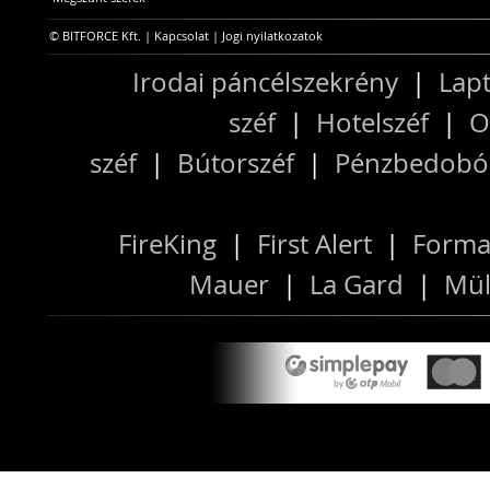
© BITFORCE Kft. |
Kapcsolat
|
Jogi nyilatkozatok
Irodai páncélszekrény
|
Lapt
széf
|
Hotelszéf
|
O
széf
|
Bútorszéf
|
Pénzbedobós
FireKing
|
First Alert
|
Forma
Mauer
|
La Gard
|
Mül