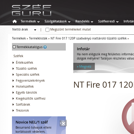
Termékek
Szolgáltatások
Rendelés
Széfkereső
Infotá
Nettó árak
|
Megszűnt termékeket mutat
Bruttó árak
Termékek
»
Terméklisták
»
NT Fire 017 120P szabványú irattároló tűzálló széfek
»
-
Termékkatalógus
Infotár
Ha nem elégszik meg felületes informác
Széfek
dolgok mélyére! Találjon részletes válas
Értékszéfek
» Megnéz
Tűzálló széfek
Speciális széfek
Fegyverszekrények
NT Fire 017 120
Hotelszéfek
Egyéb tárolók
Kiegészítők széfhez
Széfzárak
Trezorok
Novice NEL/1 széf
Besurranó tolvajok elleni
korlátozott védelem,