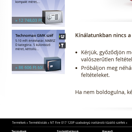
kompakt méret,...
» 12 748,03 Ft
Kínálatunkban nincs a 
Technomax GMK széf
5-10 mFt értékhatár, MABISZ
D kategória. 5 különböző
méret, kéttollú...
Kérjük, győződjön meg
valószerűtlen feltéte
Próbáljon meg néhány 
» 86 606 Ft-tól
feltételeket.
Ha nem boldogulna, kér
Termékek
»
Terméklisták
»
NT Fire 017 120P szabványú irattároló tűzálló széfek
»
Termékek
Szolgáltatások
Kereső