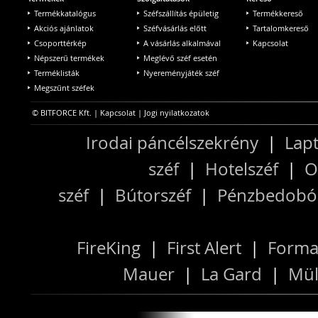
Termékkatalógus
Széfszállítás épületig
Termékkereső
Akciós ajánlatok
Széfvásárlás előtt
Tartalomkereső
Csoporttérkép
A vásárlás alkalmával
Kapcsolat
Népszerű termékek
Meglévő széf esetén
Terméklisták
Nyereményjáték széf
Megszűnt széfek
© BITFORCE Kft. |
Kapcsolat
|
Jogi nyilatkozatok
Irodai páncélszekrény
|
Lapt
széf
|
Hotelszéf
|
O
széf
|
Bútorszéf
|
Pénzbedobós
FireKing
|
First Alert
|
Forma
Mauer
|
La Gard
|
Mül