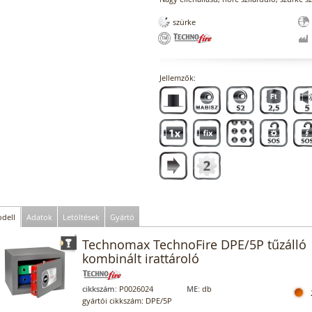
szürke
Jellemzők:
dell
Adatok
Letöltések
Gyártó
Technomax TechnoFire DPE/5P tűzálló
kombinált irattároló
cikkszám:
P0026024
ME:
db
gyártói cikkszám: DPE/5P