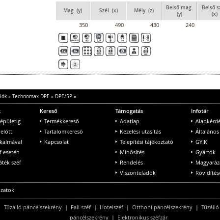
Belső mag.
Belső s
Mag. (y)
Szél. (x)
Mély. (z)
(y)
(x)
350
490
430
240
lók
»
Technomax DPE
»
DPE/5P
»
k
Kereső
Támogatás
Infotár
 épületig
Termékkereső
Adatlap
Alapkérd
 előtt
Tartalomkereső
Kezelési utasítás
Általános
lkalmával
Kapcsolat
Telepítési tájékoztató
GYIK
f esetén
Minősítés
Gyártók
ték széf
Rendelés
Magyaráz
Viszonteladók
Rövidítés
ozatok
|
Tűzálló páncélszekrény
|
Fali széf
|
Hotelszéf
|
Otthoni páncélszekrény
|
Tűzálló
páncélszekrény
|
Elektronikus széfzár