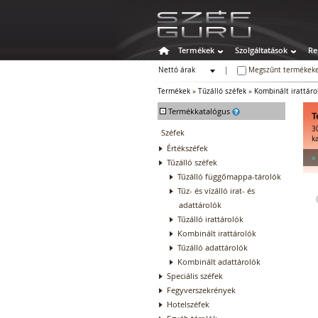
Termékek
Szolgáltatások
Re
Nettó árak
|
Megszűnt termékeke
Bruttó árak
Termékek
»
Tűzálló széfek
»
Kombinált irattáro
-
Termékkatalógus
T
3
Széfek
k
Értékszéfek
»
Tűzálló széfek
Tűzálló függőmappa-tárolók
Tűz- és vízálló irat- és
adattárolók
Tűzálló irattárolók
Kombinált irattárolók
Tűzálló adattárolók
Kombinált adattárolók
Speciális széfek
Fegyverszekrények
Hotelszéfek