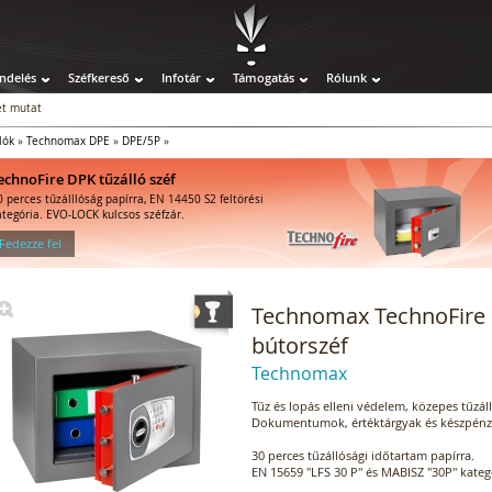
ndelés
Széfkereső
Infotár
Támogatás
Rólunk
t mutat
lók
»
Technomax DPE
»
DPE/5P
»
echnoFire DPK tűzálló széf
0 perces tűzálllóság papírra, EN 14450 S2 feltörési
ategória. EVO-LOCK kulcsos széfzár.
 Fedezze fel
Technomax TechnoFire D
bútorszéf
Technomax
Tűz és lopás elleni védelem, közepes tűzálló
Dokumentumok, értéktárgyak és készpénz 
30 perces tűzállósági időtartam papírra.
EN 15659 "LFS 30 P" és MABISZ "30P" kategó