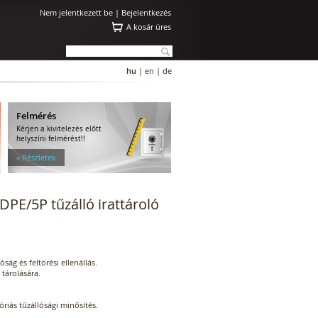
Nem jelentkezett be |
Bejelentkezés
A kosár üres
hu
|
en
|
de
Felmérés
Kérjen a kivitelezés előtt
helyszíni felmérést!!
» Részletek
PE/5P tűzálló irattároló
ság és feltörési ellenállás.
tárolására.
riás tűzállósági minősítés.