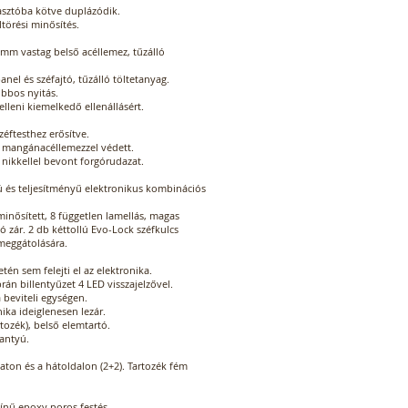
iasztóba kötve duplázódik.
ltörési minősítés.
 mm vastag belső acéllemez, tűzálló
anel és széfajtó, tűzálló töltetanyag.
obbos nyitás.
 elleni kiemelkedő ellenállásért.
zéftesthez erősítve.
n mangánacéllemezzel védett.
 nikkellel bevont forgórudazat.
ú és teljesítményű elektronikus kombinációs
inősített, 8 független lamellás, magas
tó zár. 2 db kéttollú Evo-Lock széfkulcs
 meggátolására.
én sem felejti el az elektronika.
án billentyűzet 4 LED visszajelzővel.
 beviteli egységen.
ika ideiglenesen lezár.
ozék), belső elemtartó.
gantyú.
jzaton és a hátoldalon (2+2). Tartozék fém
zínű epoxy poros festés.