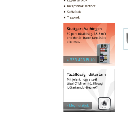
Egyéb tárolók
Kiegészítők széfhez
Széfzárak
Trezorok
Stuttgart-Vaihingen
30 perc tűzállóság. 1,5-3 mFt
értékhatár. Iratok tárolására
alkalmas,...
» 535 425 Ft-tól
Tűzállósági időtartam
Mit jelent, hogy a széf
tűzálló? Milyen tűzállósági
időtartamok léteznek?
» Megmutatjuk