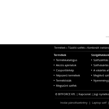
Termékek
»
Tűzálló széfek
»
Kombinált irattáro
Termékek
Szolgáltatáso
Termékkatalógus
Széfszállítás
Akciós ajánlatok
Széfvásárlás
Csoporttérkép
A vásárlás a
Népszerű termékek
Meglévő szé
Terméklisták
Nyereményjá
Megszűnt széfek
© BITFORCE Kft. |
Kapcsolat
|
Jogi nyilatk
Irodai páncélszekrény
|
Laptop széf