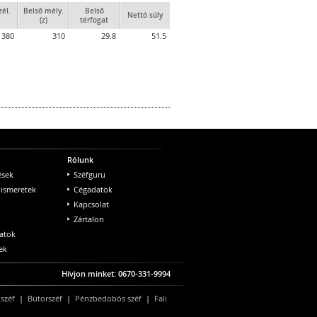
zél.
Belső mély.
Belső
Nettó súly
(z)
térfogat
380
310
29.8
51.5
Rólunk
ések
Széfguru
 ismeretek
Cégadatok
Kapcsolat
Zártalon
atok
ek
Hívjon minket: 0670-331-9994
 széf
|
Bútorszéf
|
Pénzbedobós széf
|
Fali