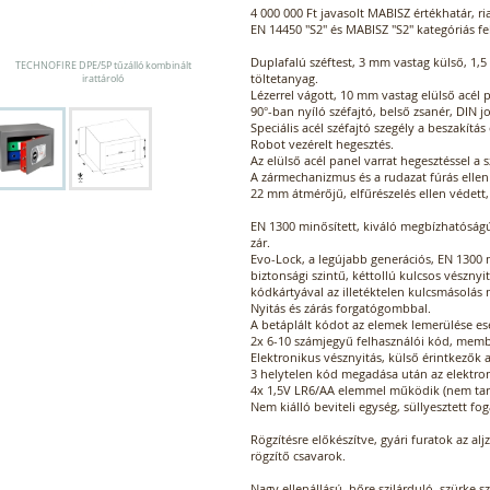
4 000 000 Ft javasolt MABISZ értékhatár, r
EN 14450 "S2" és MABISZ "S2" kategóriás fe
Duplafalú széftest, 3 mm vastag külső, 1,5
TECHNOFIRE DPE/5P tűzálló kombinált
töltetanyag.
irattároló
Lézerrel vágott, 10 mm vastag elülső acél p
90°-ban nyíló széfajtó, belső zsanér, DIN j
Speciális acél széfajtó szegély a beszakítás
Robot vezérelt hegesztés.
Az elülső acél panel varrat hegesztéssel a s
A zármechanizmus és a rudazat fúrás elle
22 mm átmérőjű, elfűrészelés ellen védett,
EN 1300 minősített, kiváló megbízhatóság
zár.
Evo-Lock, a legújabb generációs, EN 1300 m
biztonsági szintű, kéttollú kulcsos vésznyi
kódkártyával az illetéktelen kulcsmásolás
Nyitás és zárás forgatógombbal.
A betáplált kódot az elemek lemerülése eset
2x 6-10 számjegyű felhasználói kód, membr
Elektronikus vésznyitás, külső érintkezők a
3 helytelen kód megadása után az elektron
4x 1,5V LR6/AA elemmel működik (nem tart
Nem kiálló beviteli egység, süllyesztett fo
Rögzítésre előkészítve, gyári furatok az al
rögzítő csavarok.
Nagy ellenállású, hőre szilárduló, szürke s