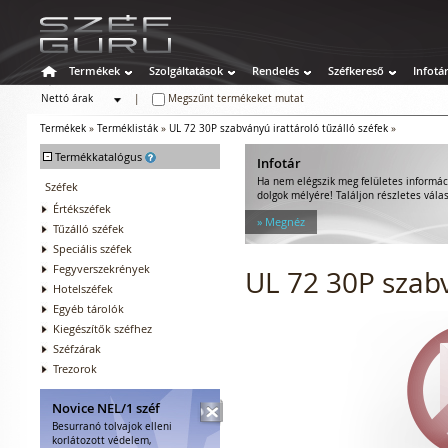
Termékek
Szolgáltatások
Rendelés
Széfkereső
Infotá
Nettó árak
|
Megszűnt termékeket mutat
Bruttó árak
Termékek
»
Terméklisták
»
UL 72 30P szabványú irattároló tűzálló széfek
»
-
Termékkatalógus
Infotár
Ha nem elégszik meg felületes informác
Széfek
dolgok mélyére! Találjon részletes válas
Értékszéfek
» Megnéz
Tűzálló széfek
Speciális széfek
Fegyverszekrények
UL 72 30P szabv
Hotelszéfek
Egyéb tárolók
Kiegészítők széfhez
Széfzárak
Trezorok
Novice NEL/1 széf
Besurranó tolvajok elleni
korlátozott védelem,