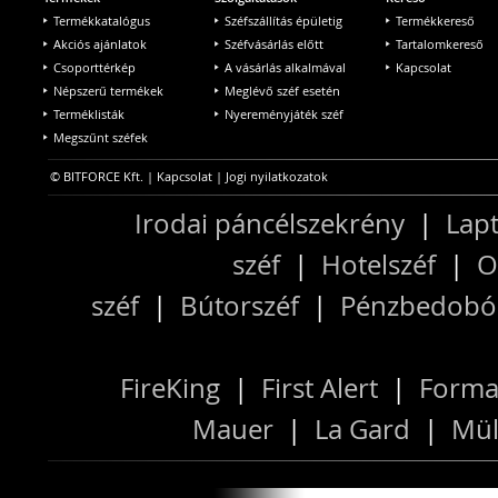
Termékkatalógus
Széfszállítás épületig
Termékkereső
Akciós ajánlatok
Széfvásárlás előtt
Tartalomkereső
Csoporttérkép
A vásárlás alkalmával
Kapcsolat
Népszerű termékek
Meglévő széf esetén
Terméklisták
Nyereményjáték széf
Megszűnt széfek
© BITFORCE Kft. |
Kapcsolat
|
Jogi nyilatkozatok
Irodai páncélszekrény
|
Lapt
széf
|
Hotelszéf
|
O
széf
|
Bútorszéf
|
Pénzbedobós
FireKing
|
First Alert
|
Forma
Mauer
|
La Gard
|
Mül