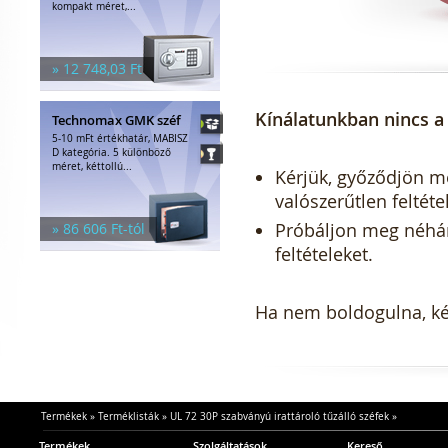
kompakt méret,...
» 12 748,03 Ft
Kínálatunkban nincs a 
Technomax GMK széf
5-10 mFt értékhatár, MABISZ
D kategória. 5 különböző
méret, kéttollú...
Kérjük, győződjön meg
valószerűtlen feltéte
Próbáljon meg néhány 
» 86 606 Ft-tól
feltételeket.
Ha nem boldogulna, kér
Termékek
»
Terméklisták
»
UL 72 30P szabványú irattároló tűzálló széfek
»
Termékek
Szolgáltatások
Kereső