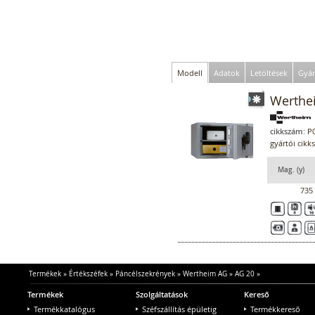
Modell
Adatok
Letöltések
Gyár
Werthe
cikkszám:
P0
gyártói cik
Mag. (y)
735
Termékek
»
Értékszéfek
»
Páncélszekrények
»
Wertheim AG
»
AG 20
»
Termékek
Szolgáltatások
Kereső
Termékkatalógus
Széfszállítás épületig
Termékkereső