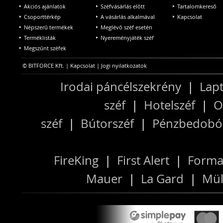
Akciós ajánlatok
Széfvásárlás előtt
Tartalomkereső
Csoporttérkép
A vásárlás alkalmával
Kapcsolat
Népszerű termékek
Meglévő széf esetén
Terméklisták
Nyereményjáték széf
Megszűnt széfek
© BITFORCE Kft. |
Kapcsolat
|
Jogi nyilatkozatok
Irodai páncélszekrény
|
Lapt
széf
|
Hotelszéf
|
O
széf
|
Bútorszéf
|
Pénzbedobós
FireKing
|
First Alert
|
Forma
Mauer
|
La Gard
|
Mül