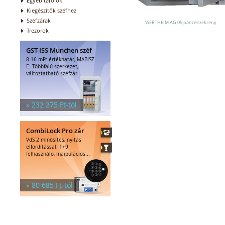
Egyéb tárolók
Kiegészítők széfhez
Széfzárak
WERTHEIM AG 05 páncélszekrény
Trezorok
GST-ISS München széf
8-16 mFt értékhatár, MABISZ
E. Többfalú szerkezet,
változtatható széfzár.
» 232 275 Ft-tól
CombiLock Pro zár
VdS 2 minősítés, nyitás
elfordítással. 1+9
felhasználó, maipulációs...
» 80 685 Ft-tól