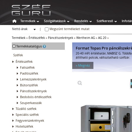
Termékek
Szolgáltatások
Rendelés
Széfkereső
Infotá
Nettó árak
|
Megszűnt termékeket mutat
Bruttó árak
Termékek
»
Értékszéfek
»
Páncélszekrények
»
Wertheim AG
»
AG 20
»
-
Termékkatalógus
Format Topas Pro páncélszekr
20-40 mFt értékhatár, MABISZ G. Többfa
Széfek
állítható polcok, változtatható széfzár.
Értékszéfek
» Megnéz
Faliszéfek
Padlószéfek
Lemezszekrények
Bútorszéfek
Páncélszekrények
Bedobós értékszéfek
Szuperkasszák
Tűzálló széfek
Speciális széfek
Fegyverszekrények
Hotelszéfek