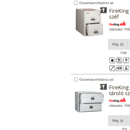
Összehasonlításhoz ad
FireKing
széf
cikkszám:
P00
Mag. (y)
1340
Összehasonlításhoz ad
FireKing
tároló sz
cikkszám:
P00
Mag. (y)
759