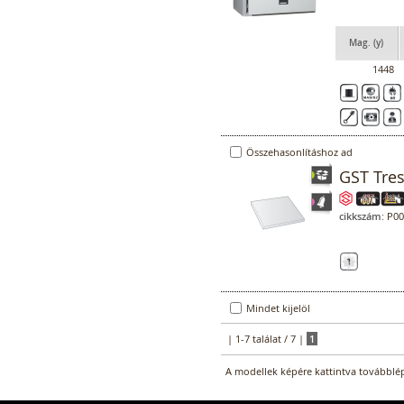
Mag. (y)
1448
Összehasonlításhoz ad
GST Treso
cikkszám:
P00
Mindet kijelöl
| 1-7 találat / 7 |
1
A modellek képére kattintva továbblép