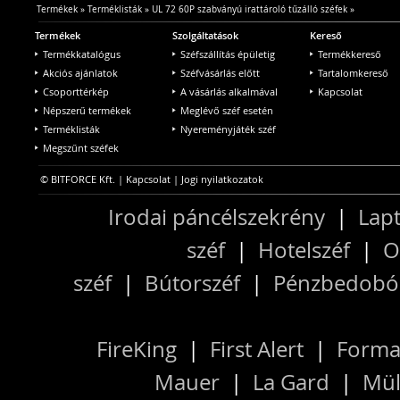
Termékek
»
Terméklisták
»
UL 72 60P szabványú irattároló tűzálló széfek
»
Termékek
Szolgáltatások
Kereső
Termékkatalógus
Széfszállítás épületig
Termékkereső
Akciós ajánlatok
Széfvásárlás előtt
Tartalomkereső
Csoporttérkép
A vásárlás alkalmával
Kapcsolat
Népszerű termékek
Meglévő széf esetén
Terméklisták
Nyereményjáték széf
Megszűnt széfek
© BITFORCE Kft. |
Kapcsolat
|
Jogi nyilatkozatok
Irodai páncélszekrény
|
Lapt
széf
|
Hotelszéf
|
O
széf
|
Bútorszéf
|
Pénzbedobós
FireKing
|
First Alert
|
Forma
Mauer
|
La Gard
|
Mül