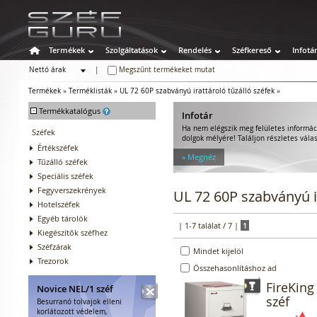
Termékek
Szolgáltatások
Rendelés
Széfkereső
Infotá
Nettó árak
|
Megszűnt termékeket mutat
Bruttó árak
Termékek
»
Terméklisták
»
UL 72 60P szabványú irattároló tűzálló széfek
»
-
Termékkatalógus
Infotár
Ha nem elégszik meg felületes informác
Széfek
dolgok mélyére! Találjon részletes válas
Értékszéfek
» Megnéz
Tűzálló széfek
Speciális széfek
Fegyverszekrények
UL 72 60P szabványú ir
Hotelszéfek
Egyéb tárolók
| 1-7 találat / 7 |
1
Kiegészítők széfhez
Széfzárak
Mindet kijelöl
Trezorok
Összehasonlításhoz ad
FireKing
Novice NEL/1 széf
széf
Besurranó tolvajok elleni
korlátozott védelem,