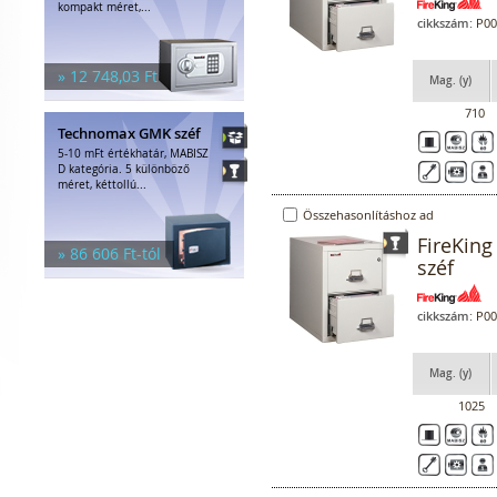
kompakt méret,...
cikkszám:
P00
» 12 748,03 Ft
Mag. (y)
710
Technomax GMK széf
5-10 mFt értékhatár, MABISZ
D kategória. 5 különböző
méret, kéttollú...
Összehasonlításhoz ad
FireKing
» 86 606 Ft-tól
széf
cikkszám:
P00
Mag. (y)
1025