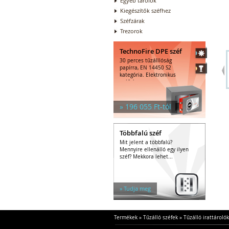
Egyéb tárolók
Kiegészítők széfhez
Széfzárak
Trezorok
TechnoFire DPE széf
30 perces tűzálllóság
papírra, EN 14450 S2
kategória. Elektronikus
széfzár.
» 196 055 Ft-tól
Többfalú széf
Mit jelent a többfalú?
Mennyire ellenálló egy ilyen
széf? Mekkora lehet...
» Tudja meg
Termékek
»
Tűzálló széfek
»
Tűzálló irattárolók