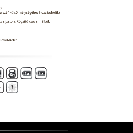
).
 (a széf külső mélységéhez hozzáadódik).
az aljzaton. Rögzítő csavar nélkül.
Távol-Kelet