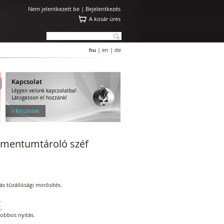
Nem jelentkezett be |
Bejelentkezés
A kosár üres
hu
|
en
|
de
Kapcsolat
Lépjen velünk kapcsolatba!
Látogasson el hozzánk!
» Részletek
umentumtároló széf
ás tűzállósági minősítés.
.
.
jobbos nyitás.