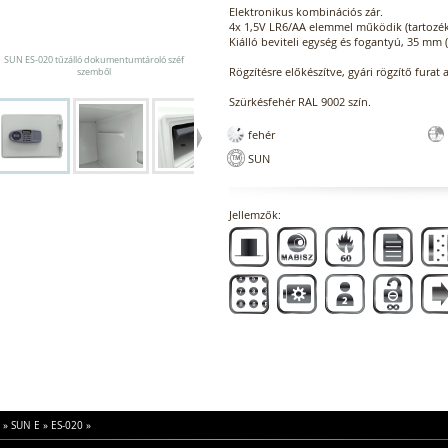
Elektronikus kombinációs zár.
4x 1,5V LR6/AA elemmel működik (tartozék
Kiálló beviteli egység és fogantyú, 35 mm
SUN ES-020 tűzálló dokumentumtároló széf
Rögzítésre előkészítve, gyári rögzítő furat 
szemből
Szürkésfehér RAL 9002 szín.
fehér
SUN
Jellemzők:
»
SUN E
»
ES-020
»