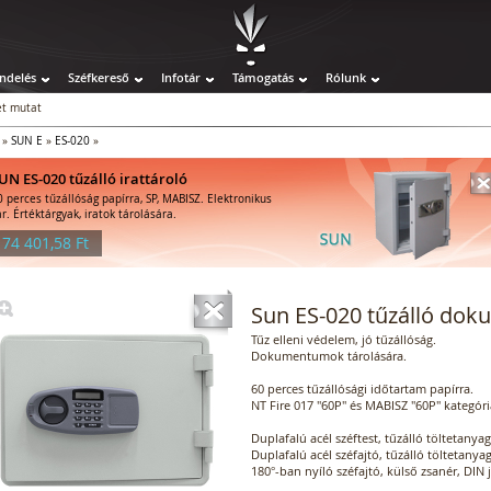
ndelés
Széfkereső
Infotár
Támogatás
Rólunk
t mutat
»
SUN E
»
ES-020
»
UN ES-020 tűzálló irattároló
0 perces tűzállóság papírra, SP, MABISZ. Elektronikus
ár. Értéktárgyak, iratok tárolására.
 74 401,58 Ft
Sun ES-020 tűzálló dok
Tűz elleni védelem, jó tűzállóság.
Dokumentumok tárolására.
60 perces tűzállósági időtartam papírra.
NT Fire 017 "60P" és MABISZ "60P" kategóri
Duplafalú acél széftest, tűzálló töltetanyag
Duplafalú acél széfajtó, tűzálló töltetanyag
180°-ban nyíló széfajtó, külső zsanér, DIN 