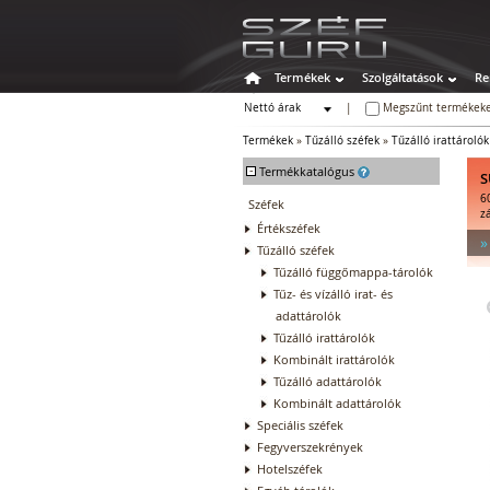
Termékek
Szolgáltatások
Re
Nettó árak
|
Megszűnt termékeke
Bruttó árak
Termékek
»
Tűzálló széfek
»
Tűzálló irattárolók
-
Termékkatalógus
S
6
Széfek
z
Értékszéfek
»
Tűzálló széfek
Tűzálló függőmappa-tárolók
Tűz- és vízálló irat- és
adattárolók
Tűzálló irattárolók
Kombinált irattárolók
Tűzálló adattárolók
Kombinált adattárolók
Speciális széfek
Fegyverszekrények
Hotelszéfek