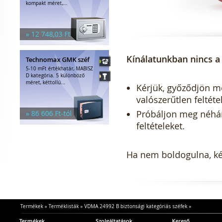
kompakt méret,...
» 12 748,03 Ft
Kínálatunkban nincs a 
Technomax GMK széf
5-10 mFt értékhatár, MABISZ
D kategória. 5 különböző
méret, kéttollú...
Kérjük, győződjön meg
valószerűtlen feltéte
Próbáljon meg néhány 
» 86 606 Ft-tól
feltételeket.
Ha nem boldogulna, kér
Termékek
»
Terméklisták
»
VDMA 24992 B biztonsági kategóriás széfek
»
Termékek
Szolgáltatások
Kereső