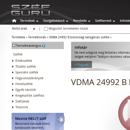
Termékek
Szolgáltatások
Rendelés
Széfkereső
Infotá
Nettó árak
|
Megszűnt termékeket mutat
Bruttó árak
Termékek
»
Terméklisták
»
VDMA 24992 B biztonsági kategóriás széfek
»
-
Termékkatalógus
Infotár
Ha nem elégszik meg felületes informác
Széfek
dolgok mélyére! Találjon részletes válas
Értékszéfek
» Megnéz
Tűzálló széfek
Speciális széfek
Fegyverszekrények
VDMA 24992 B b
Hotelszéfek
Egyéb tárolók
Kiegészítők széfhez
Széfzárak
Trezorok
Novice NEL/1 széf
Besurranó tolvajok elleni
korlátozott védelem,