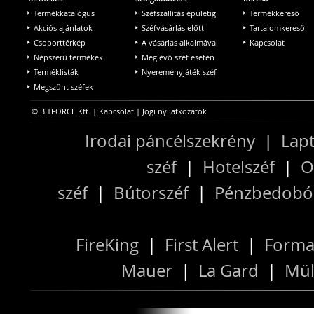
Termékkatalógus
Széfszállítás épületig
Termékkereső
Akciós ajánlatok
Széfvásárlás előtt
Tartalomkereső
Csoporttérkép
A vásárlás alkalmával
Kapcsolat
Népszerű termékek
Meglévő széf esetén
Terméklisták
Nyereményjáték széf
Megszűnt széfek
© BITFORCE Kft. |
Kapcsolat
|
Jogi nyilatkozatok
Irodai páncélszekrény
|
Lapt
széf
|
Hotelszéf
|
O
széf
|
Bútorszéf
|
Pénzbedobós
FireKing
|
First Alert
|
Forma
Mauer
|
La Gard
|
Mül