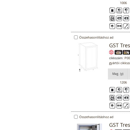
1006
Összehasonlításhoz ad
GST Tre
cikkszám:
P00
gyártói cikks
Mag. (y)
1206
Összehasonlításhoz ad
GST Tre