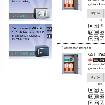
cikkszám:
P00
kompakt méret,...
gyártói cikks
Mag. (y)
» 12 748,03 Ft
706
Technomax GMK széf
5-10 mFt értékhatár, MABISZ
D kategória. 5 különböző
méret, kéttollú...
Összehasonlításhoz ad
» 86 606 Ft-tól
GST Tre
cikkszám:
P00
gyártói cikks
Mag. (y)
806