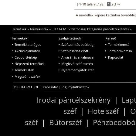
| 1-10 találat / 28 |
1
2
3
>
»
A modellek képére kattintva továbblép
Termékek
»
Terméklisták
»
EN 1143-1 IV biztonsági kategóriás páncélszekrények
»
Termékek
Szolgáltatások
Kereső
Termékkatalógus
Széfszállítás épületig
Termékkereső
Akciós ajánlatok
Széfvásárlás előtt
Tartalomkereső
Csoporttérkép
A vásárlás alkalmával
Kapcsolat
Népszerű termékek
Meglévő széf esetén
Terméklisták
Nyereményjáték széf
Megszűnt széfek
© BITFORCE Kft. |
Kapcsolat
|
Jogi nyilatkozatok
Irodai páncélszekrény
|
Lapt
széf
|
Hotelszéf
|
O
széf
|
Bútorszéf
|
Pénzbedobós