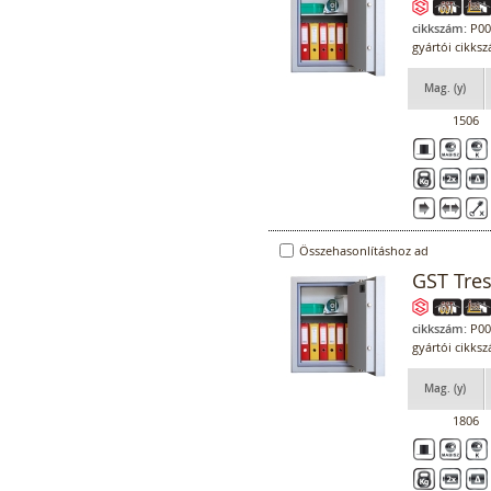
cikkszám:
P00
gyártói cikks
Mag. (y)
1506
Összehasonlításhoz ad
GST Tre
cikkszám:
P00
gyártói cikks
Mag. (y)
1806