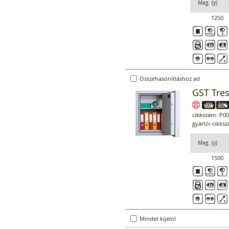
Mag. (y)
1250
Összehasonlításhoz ad
GST Tre
cikkszám:
P00
gyártói cikks
Mag. (y)
1500
Mindet kijelöl