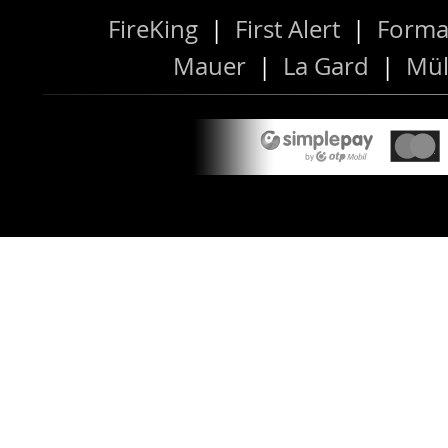
FireKing
|
First Alert
|
Forma
Mauer
|
La Gard
|
Mül