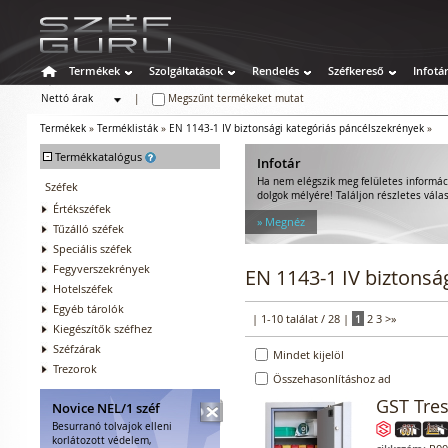
Termékek
Szolgáltatások
Rendelés
Széfkereső
Infotá
Nettó árak
|
Megszűnt termékeket mutat
Bruttó árak
Termékek
»
Terméklisták
»
EN 1143-1 IV biztonsági kategóriás páncélszekrények
»
-
Termékkatalógus
Infotár
Ha nem elégszik meg felületes informác
Széfek
dolgok mélyére! Találjon részletes válas
Értékszéfek
» Megnéz
Tűzálló széfek
Speciális széfek
Fegyverszekrények
EN 1143-1 IV biztonsá
Hotelszéfek
Egyéb tárolók
| 1-10 találat / 28 |
1
2
3
>
»
Kiegészítők széfhez
Széfzárak
Mindet kijelöl
Trezorok
Összehasonlításhoz ad
GST Tre
Novice NEL/1 széf
Besurranó tolvajok elleni
korlátozott védelem,