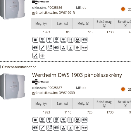
cikkszám:
P0025686
ME:
db
2
gyártói cikkszám: DWS1901R
Belső mag.
Belső szé
Mag. (y)
Szél. (x)
Mély. (z)
(y)
(x)
1883
810
725
1730
6
Összehasonlításhoz ad
Wertheim DWS 1903 páncélszekrény
cikkszám:
P0025687
ME:
db
2
gyártói cikkszám: DWS1903R
Belső mag.
Belső szé
Mag. (y)
Szél. (x)
Mély. (z)
(y)
(x)
1883
1110
725
1730
9