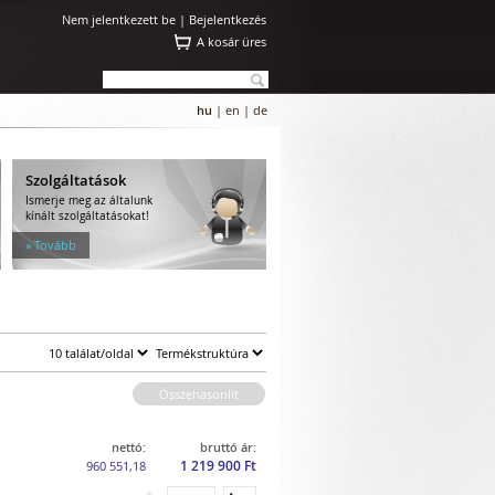
Nem jelentkezett be |
Bejelentkezés
A kosár üres
hu
|
en
|
de
Szolgáltatások
Ismerje meg az általunk
kínált szolgáltatásokat!
» Tovább
Összehasonlít
nettó:
bruttó ár:
1 219 900 Ft
960 551,18