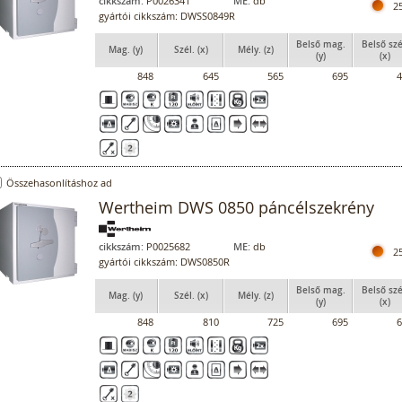
cikkszám:
P0026341
ME:
db
2
gyártói cikkszám: DWSS0849R
Belső mag.
Belső szé
Mag. (y)
Szél. (x)
Mély. (z)
(y)
(x)
848
645
565
695
4
Összehasonlításhoz ad
Wertheim DWS 0850 páncélszekrény
cikkszám:
P0025682
ME:
db
2
gyártói cikkszám: DWS0850R
Belső mag.
Belső szé
Mag. (y)
Szél. (x)
Mély. (z)
(y)
(x)
848
810
725
695
6