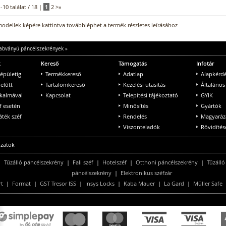
1-10 találat / 18 |
1
2
>
»
odellek képére kattintva továbbléphet a termék részletes leírásához
szabványú páncélszekrények
»
k
Kereső
Támogatás
Infotár
 épületig
Termékkereső
Adatlap
Alapkérd
 előtt
Tartalomkereső
Kezelési utasítás
Általános
lkalmával
Kapcsolat
Telepítési tájékoztató
GYIK
f esetén
Minősítés
Gyártók
ték széf
Rendelés
Magyaráz
Viszonteladók
Rövidítés
ozatok
|
Tűzálló páncélszekrény
|
Fali széf
|
Hotelszéf
|
Otthoni páncélszekrény
|
Tűzálló
páncélszekrény
|
Elektronikus széfzár
rt
|
Format
|
GST Tresor ISS
|
Insys Locks
|
Kaba Mauer
|
La Gard
|
Müller Safe