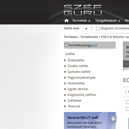
Termékek
Szolgáltatások
Re
Nettó árak
|
Megszűnt termékeke
Bruttó árak
Termékek
»
Terméklisták
»
ECB.S IV feltörési 
-
Termékkatalógus
I
H
Széfek
d
Értékszéfek
»
Tűzálló széfek
Speciális széfek
Fegyverszekrények
EC
Hotelszéfek
Egyéb tárolók
| 
Kiegészítők széfhez
Széfzárak
Trezorok
Novice NEL/1 széf
Besurranó tolvajok elleni
korlátozott védelem,