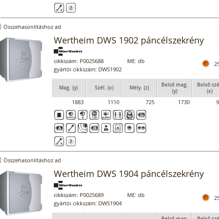
Összehasonlításhoz ad
Wertheim DWS 1902 páncélszekrény
cikkszám:
P0025688
ME:
db
2
gyártói cikkszám: DWS1902
Belső mag.
Belső szé
Mag. (y)
Szél. (x)
Mély. (z)
(y)
(x)
1883
1110
725
1730
9
Összehasonlításhoz ad
Wertheim DWS 1904 páncélszekrény
cikkszám:
P0025689
ME:
db
2
gyártói cikkszám: DWS1904
Belső mag.
Belső szé