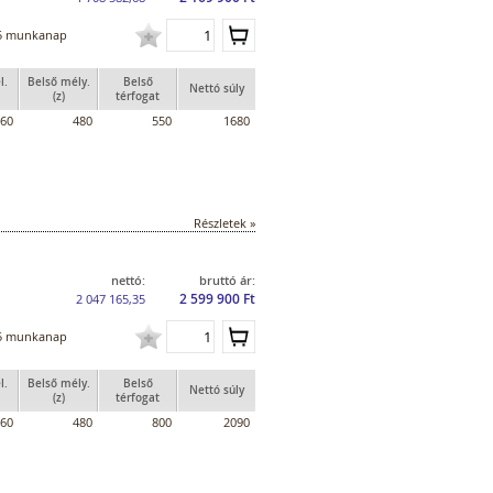
5 munkanap
l.
Belső mély.
Belső
Nettó súly
(z)
térfogat
60
480
550
1680
Részletek »
nettó:
bruttó ár:
2 599 900 Ft
2 047 165,35
5 munkanap
l.
Belső mély.
Belső
Nettó súly
(z)
térfogat
60
480
800
2090