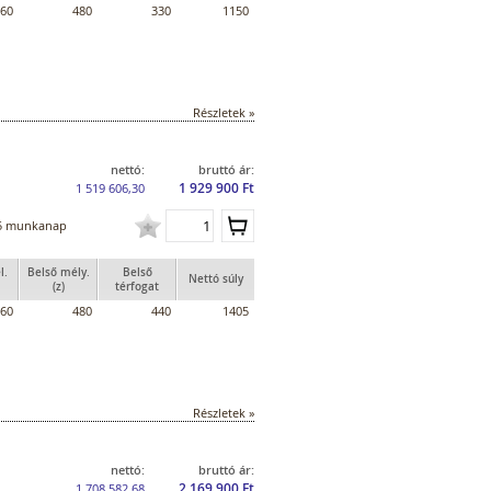
60
480
330
1150
Részletek »
nettó:
bruttó ár:
1 929 900 Ft
1 519 606,30
5 munkanap
l.
Belső mély.
Belső
Nettó súly
(z)
térfogat
60
480
440
1405
Részletek »
nettó:
bruttó ár:
2 169 900 Ft
1 708 582,68