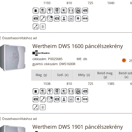
1193
810
725
1040
6
Összehasonlításhoz ad
Wertheim DWS 1600 páncélszekrény
cikkszám:
P0025685
ME:
db
2
gyártói cikkszám: DWS1600R
Belső mag.
Belső szé
Mag. (y)
Szél. (x)
Mély. (z)
(y)
(x)
1538
810
725
1385
6
Összehasonlításhoz ad
Wertheim DWS 1901 páncélszekrény