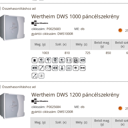
Összehasonlításhoz ad
Wertheim DWS 1000 páncélszekrény
cikkszám:
P0025683
ME:
db
2
gyártói cikkszám: DWS1000R
Belső mag.
Belső szé
Mag. (y)
Szél. (x)
Mély. (z)
(y)
(x)
1003
810
725
850
6
Összehasonlításhoz ad
Wertheim DWS 1200 páncélszekrény
cikkszám:
P0025684
ME:
db
2
gyártói cikkszám: DWS1200R
Belső mag.
Belső szé
Mag. (y)
Szél. (x)
Mély. (z)
(y)
(x)