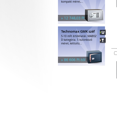
kompakt méret,...
» 12 748,03 Ft
Technomax GMK széf
5-10 mFt értékhatár, MABISZ
D kategória. 5 különböző
méret, kéttollú...
» 86 606 Ft-tól