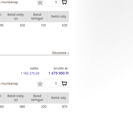
5 munkanap
l.
Belső mély.
Belső
Nettó súly
(z)
térfogat
95
320
101
635
Részletek »
nettó:
bruttó ár:
1 479 900 Ft
1 165 275,59
5 munkanap
l.
Belső mély.
Belső
Nettó súly
(z)
térfogat
60
480
220
875