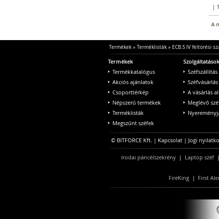
| 
A m
Termékek
»
Terméklisták
»
ECB.S IV feltörési 
Termékek
Szolgáltatáso
Termékkatalógus
Széfszállítás
Akciós ajánlatok
Széfvásárlás
Csoporttérkép
A vásárlás a
Népszerű termékek
Meglévő szé
Terméklisták
Nyereményjá
Megszűnt széfek
© BITFORCE Kft. |
Kapcsolat
|
Jogi nyilatk
Irodai páncélszekrény
|
Laptop széf
FireKing
|
First Ale