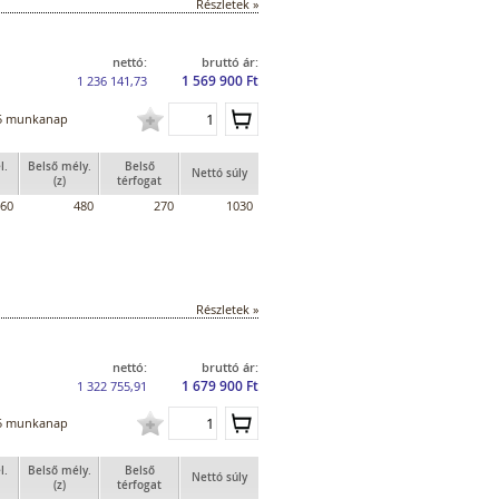
Részletek »
nettó:
bruttó ár:
1 569 900 Ft
1 236 141,73
5 munkanap
l.
Belső mély.
Belső
Nettó súly
(z)
térfogat
60
480
270
1030
Részletek »
nettó:
bruttó ár:
1 679 900 Ft
1 322 755,91
5 munkanap
l.
Belső mély.
Belső
Nettó súly
(z)
térfogat