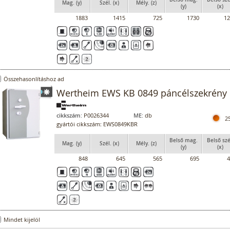
Mag. (y)
Szél. (x)
Mély. (z)
(y)
(x)
1883
1415
725
1730
12
Összehasonlításhoz ad
Wertheim EWS KB 0849 páncélszekrény
cikkszám:
P0026344
ME:
db
2
gyártói cikkszám: EWS0849KBR
Belső mag.
Belső szé
Mag. (y)
Szél. (x)
Mély. (z)
(y)
(x)
848
645
565
695
4
Mindet kijelöl