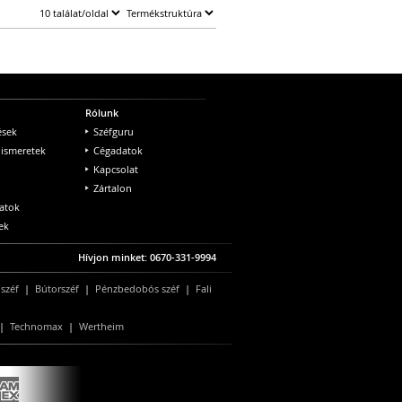
Rólunk
ések
Széfguru
 ismeretek
Cégadatok
Kapcsolat
Zártalon
atok
ek
Hívjon minket: 0670-331-9994
 széf
|
Bútorszéf
|
Pénzbedobós széf
|
Fali
|
Technomax
|
Wertheim