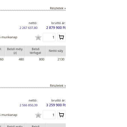
Részletek »
nettó:
bruttó ár:
2 879 900 Ft
2 267 637,80
5 munkanap
l.
Belső mély.
Belső
Nettó súly
(z)
térfogat
60
480
800
2130
Részletek »
nettó:
bruttó ár:
3 259 900 Ft
2 566 850,39
5 munkanap
l.
Belső mély.
Belső