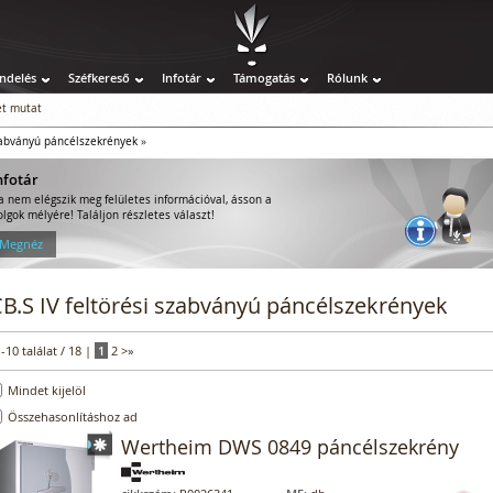
ndelés
Széfkereső
Infotár
Támogatás
Rólunk
t mutat
szabványú páncélszekrények
»
nfotár
a nem elégszik meg felületes információval, ásson a
olgok mélyére! Találjon részletes választ!
 Megnéz
B.S IV feltörési szabványú páncélszekrények
1-10 találat / 18 |
1
2
>
»
Mindet kijelöl
Összehasonlításhoz ad
Wertheim DWS 0849 páncélszekrény