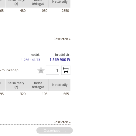
Nettó súly
(z)
térfogat
65
480
1050
2550
Részletek »
nettó:
bruttó ár:
1 569 900 Ft
1 236 141,73
5 munkanap
l.
Belső mély.
Belső
Nettó súly
(z)
térfogat
95
320
105
665
Részletek »
Összehasonlít