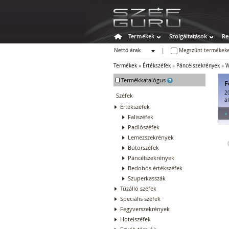
Termékek
Szolgáltatások
Re
Nettó árak
|
Megszűnt termékeke
Bruttó árak
Termékek
»
Értékszéfek
»
Páncélszekrények
»
W
-
Termékkatalógus
F
2
Széfek
á
Értékszéfek
»
Faliszéfek
Padlószéfek
Lemezszekrények
Bútorszéfek
Páncélszekrények
Bedobós értékszéfek
Szuperkasszák
Tűzálló széfek
Speciális széfek
Fegyverszekrények
Hotelszéfek