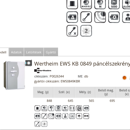
dell
Adatok
Letöltések
Gyártó
Wertheim EWS KB 0849 páncélszekrén
cikkszám:
P0026344
ME:
db
gyártói cikkszám: EWS0849KBR
Belső mag.
Belső s
Mag. (y)
Szél. (x)
Mély. (z)
(y)
(x)
848
645
565
695