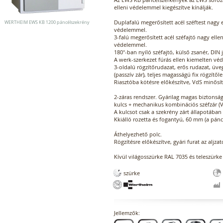
elleni védelemmel kiegészítve kínálják.
Duplafalú megerősített acél széftest nagy e
WERTHEIM EWS KB 1200 páncélszekrény
védelemmel.
3-falú megerősített acél széfajtó nagy elle
védelemmel.
180°-ban nyíló széfajtó, külső zsanér, DIN 
A werk-szerkezet fúrás ellen kiemelten véd
3-oldalú rögzítőrudazat, erős rudazat, üve
(passzív zár), teljes magasságú fix rögzítő
Riasztóba kötésre előkészítve, VdS minősít
2-záras rendszer. Gyárilag magas biztonsági
kulcs + mechanikus kombinációs széfzár (V
A kulcsot csak a szekrény zárt állapotában 
Kkiálló rozetta és fogantyú, 60 mm (a pán
Áthelyezhető polc.
Rögzítésre előkészítve, gyári furat az aljza
Kívül világosszürke RAL 7035 és teleszürke
szürke
Jellemzők: