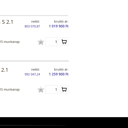
 S 2.1
nettó:
bruttó ár:
1 019 900 Ft
803 070,87
15 munkanap
 2.1
nettó:
bruttó ár:
1 259 900 Ft
992 047,24
15 munkanap