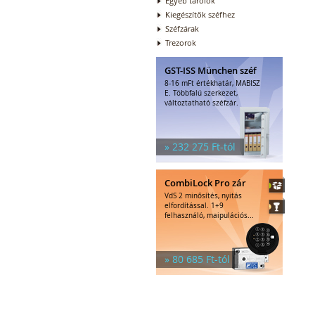
Egyéb tárolók
Kiegészítők széfhez
Széfzárak
Trezorok
GST-ISS München széf
8-16 mFt értékhatár, MABISZ
E. Többfalú szerkezet,
változtatható széfzár.
» 232 275 Ft-tól
CombiLock Pro zár
VdS 2 minősítés, nyitás
elfordítással. 1+9
felhasználó, maipulációs...
» 80 685 Ft-tól