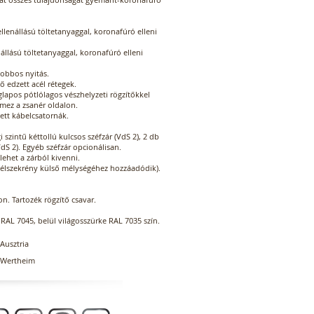
llenállású töltetanyaggal, koronafúró elleni
nállású töltetanyaggal, koronafúró elleni
jobbos nyitás.
ő edzett acél rétegek.
glapos pótlólagos vészhelyzeti rögzítőkkel
lemez a zsanér oldalon.
ett kábelcsatornák.
 szintű kéttollú kulcsos széfzár (VdS 2), 2 db
dS 2). Egyéb széfzár opcionálisan.
lehet a zárból kivenni.
célszekrény külső mélységéhez hozzáadódik).
ton. Tartozék rögzítő csavar.
 RAL 7045, belül világosszürke RAL 7035 szín.
Ausztria
Wertheim