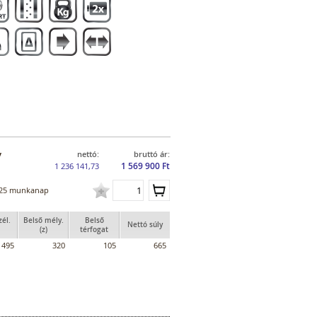
y
nettó:
bruttó ár:
1 569 900 Ft
1 236 141,73
25 munkanap
zél.
Belső mély.
Belső
Nettó súly
(z)
térfogat
495
320
105
665