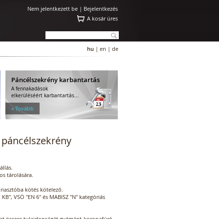
Nem jelentkezett be |
Bejelentkezés
A kosár üres
hu
|
en
|
de
Páncélszekrény karbantartás
A fennakadások
elkerüléséért karbantartás...
» Tovább
páncélszekrény
állás.
s tárolására.
 riasztóba kötés kötelező.
V KB", VSÖ "EN 6" és MABISZ "N" kategóriás
at összes tulajdonságát gyémánt-koronafúró