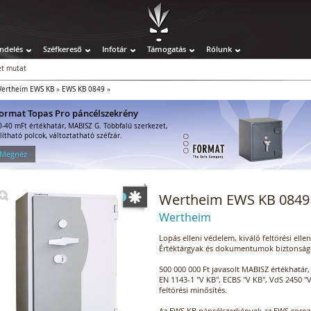
ndelés
Széfkereső
Infotár
Támogatás
Rólunk
t mutat
ertheim EWS KB
»
EWS KB 0849
»
ormat Topas Pro páncélszekrény
0-40 mFt értékhatár, MABISZ G. Többfalú szerkezet,
llítható polcok, változtatható széfzár.
 Megnéz
Wertheim EWS KB 0849 
Wertheim
Lopás elleni védelem, kiváló feltörési ellen
Értéktárgyak és dokumentumok biztonságo
500 000 000 Ft javasolt MABISZ értékhatár,
EN 1143-1 "V KB", ECBS "V KB", VdS 2450 "
feltörési minősítés.
Az EWS KB páncélszerkények az EWS soroz