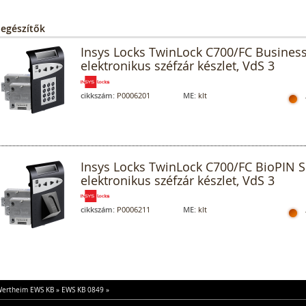
iegészítők
Insys Locks TwinLock C700/FC Business
elektronikus széfzár készlet, VdS 3
cikkszám:
P0006201
ME:
klt
Insys Locks TwinLock C700/FC BioPIN S
elektronikus széfzár készlet, VdS 3
cikkszám:
P0006211
ME:
klt
ertheim EWS KB
»
EWS KB 0849
»