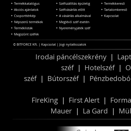
Termékkatalógus
Széfszállítás épületig
Termékkereső
Akciós ajánlatok
Széfvásárlás előtt
Tartalomkereső
Csoporttérkép
A vásárlás alkalmával
Kapcsolat
Népszerű termékek
Meglévő széf esetén
Terméklisták
Nyereményjáték széf
Megszűnt széfek
© BITFORCE Kft. |
Kapcsolat
|
Jogi nyilatkozatok
Irodai páncélszekrény
|
Lapt
széf
|
Hotelszéf
|
O
széf
|
Bútorszéf
|
Pénzbedobós
FireKing
|
First Alert
|
Forma
Mauer
|
La Gard
|
Mül