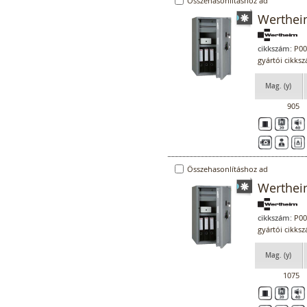
Összehasonlításhoz ad
Werthei
cikkszám:
P00
gyártói cikks
Mag. (y)
905
Összehasonlításhoz ad
Werthei
cikkszám:
P00
gyártói cikks
Mag. (y)
1075