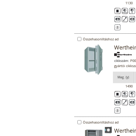
1130
Összehasonlításhoz ad
Werthei
cikkszám:
P00
gyártói cikk
Mag. (y)
1490
Összehasonlításhoz ad
Werthei