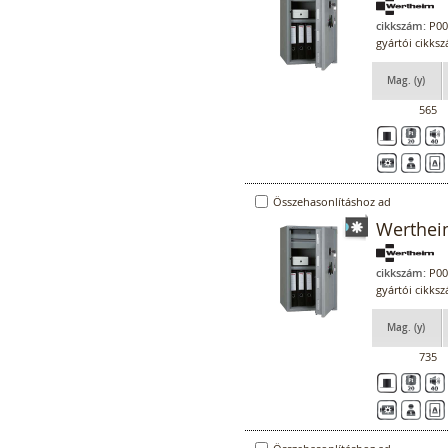
cikkszám:
P00
gyártói cikks
Mag. (y)
565
Összehasonlításhoz ad
Werthei
cikkszám:
P00
gyártói cikks
Mag. (y)
735