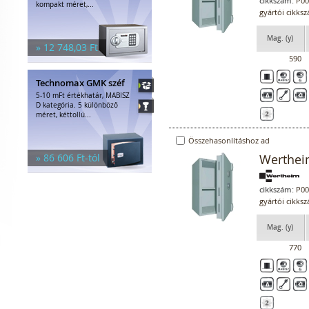
cikkszám:
P00
kompakt méret,...
gyártói cikk
Mag. (y)
» 12 748,03 Ft
590
Technomax GMK széf
5-10 mFt értékhatár, MABISZ
D kategória. 5 különböző
méret, kéttollú...
Összehasonlításhoz ad
» 86 606 Ft-tól
Werthei
cikkszám:
P00
gyártói cikk
Mag. (y)
770