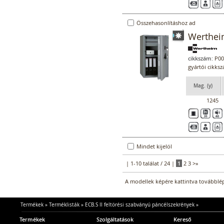
Összehasonlításhoz ad
Werthei
cikkszám:
P00
gyártói cikks
Mag. (y)
1245
Mindet kijelöl
| 1-10 találat / 24 |
1
2
3
>
»
A modellek képére kattintva továbblép
Termékek
»
Terméklisták
»
ECB.S II feltörési szabványú páncélszekrények
»
Termékek
Szolgáltatások
Kereső