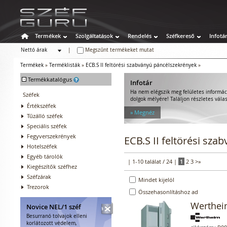
Termékek
Szolgáltatások
Rendelés
Széfkereső
Infotá
Nettó árak
|
Megszűnt termékeket mutat
Bruttó árak
Termékek
»
Terméklisták
»
ECB.S II feltörési szabványú páncélszekrények
»
-
Termékkatalógus
Infotár
Ha nem elégszik meg felületes informác
Széfek
dolgok mélyére! Találjon részletes válas
Értékszéfek
» Megnéz
Tűzálló széfek
Speciális széfek
Fegyverszekrények
ECB.S II feltörési sz
Hotelszéfek
Egyéb tárolók
| 1-10 találat / 24 |
1
2
3
>
»
Kiegészítők széfhez
Széfzárak
Mindet kijelöl
Trezorok
Összehasonlításhoz ad
Werthei
Novice NEL/1 széf
Besurranó tolvajok elleni
korlátozott védelem,