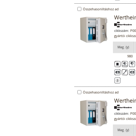
Összehasonlításhoz ad
Werthei
cikkszám:
P00
gyártói cikk
Mag. (y)
980
Összehasonlításhoz ad
Werthei
cikkszám:
P00
gyártói cikk
Mag. (y)