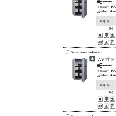
cikkszám:
P00
gyártói cikk
Mag. (y)
595
Összehasonlításhoz ad
Werthei
cikkszám:
P00
gyártói cikk
Mag. (y)
765