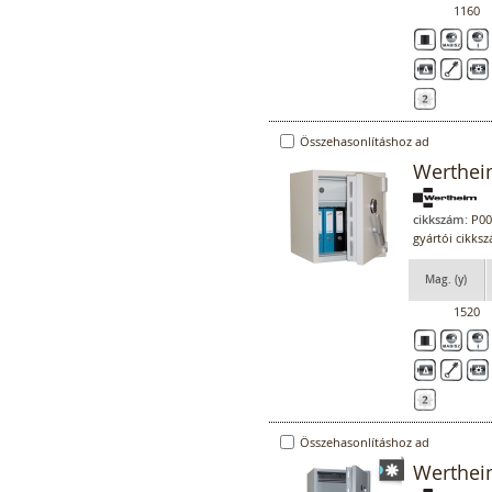
1160
Összehasonlításhoz ad
Werthei
cikkszám:
P00
gyártói cikk
Mag. (y)
1520
Összehasonlításhoz ad
Werthei