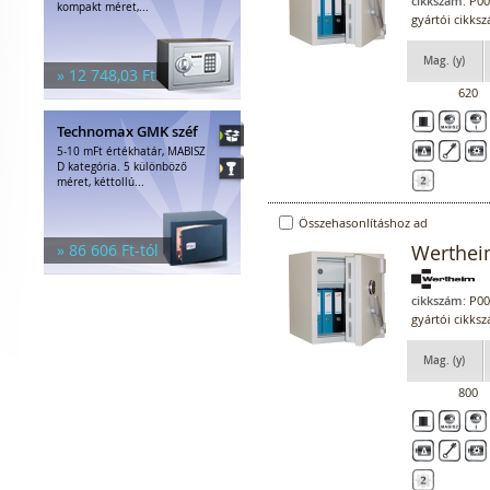
cikkszám:
P00
kompakt méret,...
gyártói cikk
Mag. (y)
» 12 748,03 Ft
620
Technomax GMK széf
5-10 mFt értékhatár, MABISZ
D kategória. 5 különböző
méret, kéttollú...
Összehasonlításhoz ad
» 86 606 Ft-tól
Werthei
cikkszám:
P00
gyártói cikk
Mag. (y)
800