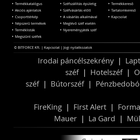
Termékkatalógus
Széfszállítás épületig
Termékkereső
Akciós ajánlatok
Széfvásárlás előtt
Tartalomkereső
Csoporttérkép
A vásárlás alkalmával
Kapcsolat
Népszerű termékek
Meglévő széf esetén
Terméklisták
Nyereményjáték széf
Megszűnt széfek
© BITFORCE Kft. |
Kapcsolat
|
Jogi nyilatkozatok
Irodai páncélszekrény
|
Lapt
széf
|
Hotelszéf
|
O
széf
|
Bútorszéf
|
Pénzbedobós
FireKing
|
First Alert
|
Forma
Mauer
|
La Gard
|
Mül