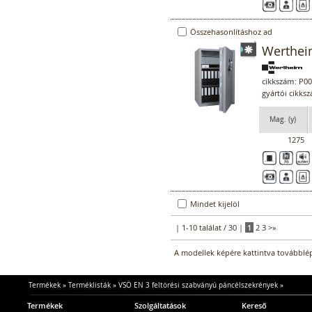
Összehasonlításhoz ad
Werthei
cikkszám:
P00
gyártói cikk
Mag. (y)
1275
Mindet kijelöl
| 1-10 találat / 30 |
1
2
3
>
»
A modellek képére kattintva továbblép
Termékek
»
Terméklisták
»
VSÖ EN 3 feltörési szabványú páncélszekrények
»
Termékek
Szolgáltatások
Kereső