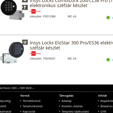
Insys Locks CombiLock 200/CL38 Pro (1
elektronikus széfzár készlet
cikkszám:
P0013386
ME:
klt
Insys Locks EloStar 300 Pro/ES36 elekt
széfzár készlet
cikkszám:
P0034261
ME:
klt
ertheim CWH
»
CWH 0600
»
k
Kereső
Támogatás
Infotár
 épületig
Termékkereső
Adatlap
Alapkérd
 előtt
Tartalomkereső
Kezelési utasítás
Általános
lkalmával
Kapcsolat
Telepítési tájékoztató
GYIK