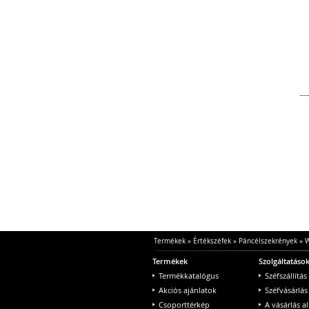
Termékek
»
Értékszéfek
»
Páncélszekrények
»
W
Termékek
Szolgáltatáso
Termékkatalógus
Széfszállítás
Akciós ajánlatok
Széfvásárlás
Csoporttérkép
A vásárlás a