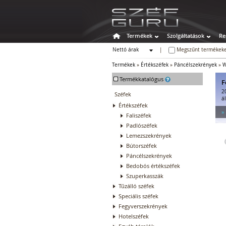
Termékek
Szolgáltatások
Re
Nettó árak
|
Megszűnt termékeke
Bruttó árak
Termékek
»
Értékszéfek
»
Páncélszekrények
»
W
-
Termékkatalógus
F
2
Széfek
á
Értékszéfek
»
Faliszéfek
Padlószéfek
Lemezszekrények
Bútorszéfek
Páncélszekrények
Bedobós értékszéfek
Szuperkasszák
Tűzálló széfek
Speciális széfek
Fegyverszekrények
Hotelszéfek