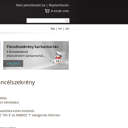
Nem jelentkezett be |
Bejelentkezés
A kosár üres
hu
|
en
|
de
Páncélszekrény karbantartás
A fennakadások
elkerüléséért karbantartás...
» Tovább
ncélszekrény
állás.
s tárolására.
riasztóba kötés kötelező.
VSÖ "EN 3" és MABISZ "I" kategóriás feltörési
tetanyaggal.