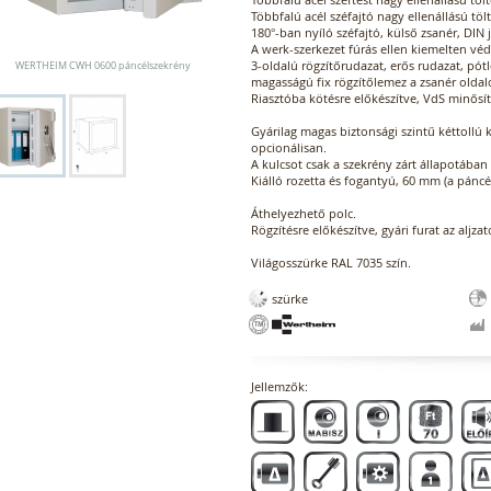
Többfalú acél széfajtó nagy ellenállású töl
180°-ban nyíló széfajtó, külső zsanér, DIN 
A werk-szerkezet fúrás ellen kiemelten véd
3-oldalú rögzítőrudazat, erős rudazat, pótl
WERTHEIM CWH 0600 páncélszekrény
magasságú fix rögzítőlemez a zsanér oldal
Riasztóba kötésre előkészítve, VdS minősít
Gyárilag magas biztonsági szintű kéttollú k
opcionálisan.
A kulcsot csak a szekrény zárt állapotában 
Kiálló rozetta és fogantyú, 60 mm (a pánc
Áthelyezhető polc.
Rögzítésre előkészítve, gyári furat az aljza
Világosszürke RAL 7035 szín.
szürke
Jellemzők: