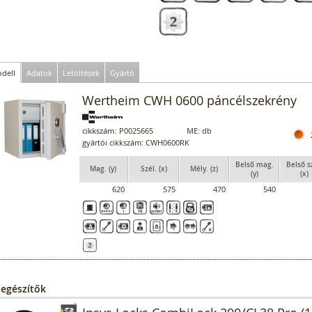
dell
Adatok
Letöltések
Gyártó
Wertheim CWH 0600 páncélszekrény
cikkszám:
P0025665
ME:
db
gyártói cikkszám: CWH0600RK
Belső mag.
Belső s
Mag. (y)
Szél. (x)
Mély. (z)
(y)
(x)
620
575
470
540
iegészítők