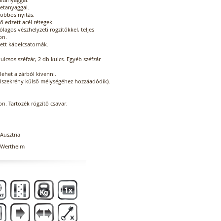
tetanyaggal.
jobbos nyitás.
ő edzett acél rétegek.
ólagos vészhelyzeti rögzítőkkel, teljes
on.
ett kábelcsatornák.
ulcsos széfzár, 2 db kulcs. Egyéb széfzár
lehet a zárból kivenni.
élszekrény külső mélységéhez hozzáadódik).
ton. Tartozék rögzítő csavar.
Ausztria
Wertheim