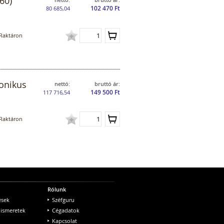
60)
102 470 Ft
80 685,04
Raktáron
ronikus
nettó:
bruttó ár:
149 500 Ft
117 716,54
Raktáron
Rólunk
ések
Széfguru
 ismeretek
Cégadatok
Kapcsolat