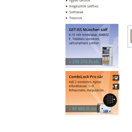
Egyéb tárolók
Kiegészítők széfhez
Széfzárak
Trezorok
GST-ISS München széf
8-16 mFt értékhatár, MABISZ
E. Többfalú szerkezet,
változtatható széfzár.
» 232 275 Ft-tól
CombiLock Pro zár
VdS 2 minősítés, nyitás
elfordítással. 1+9
felhasználó, maipulációs...
» 80 685 Ft-tól