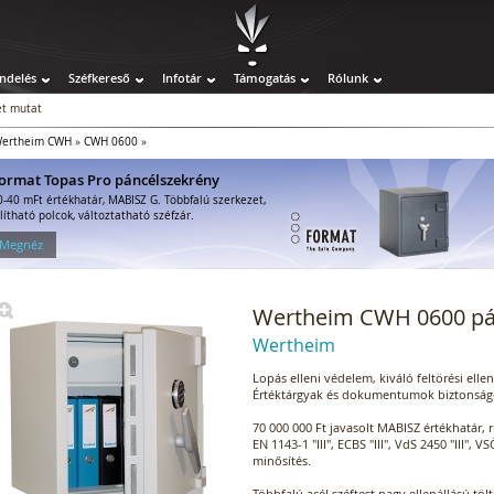
ndelés
Széfkereső
Infotár
Támogatás
Rólunk
t mutat
ertheim CWH
»
CWH 0600
»
ormat Topas Pro páncélszekrény
0-40 mFt értékhatár, MABISZ G. Többfalú szerkezet,
llítható polcok, változtatható széfzár.
 Megnéz
Wertheim CWH 0600 pá
Wertheim
Lopás elleni védelem, kiváló feltörési ellen
Értéktárgyak és dokumentumok biztonságo
70 000 000 Ft javasolt MABISZ értékhatár, 
EN 1143-1 "III", ECBS "III", VdS 2450 "III", 
minősítés.
Többfalú acél széftest nagy ellenállású töl