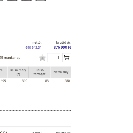
nettó:
bruttó ár:
876 990 Ft
690 543,31
25 munkanap
zél.
Belső mély.
Belső
Nettó súly
(z)
térfogat
495
310
83
280
nettó:
bruttó ár: