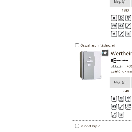
Mag. (y)
1883
Összehasonlításhoz ad
Werthei
cikkszám:
P00
gyártói cikks
Mag. (y)
848
Mindet kijelöl