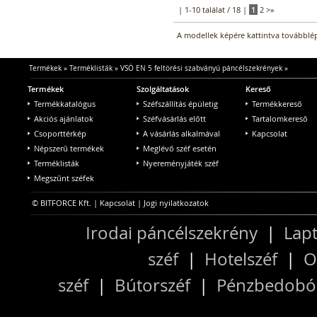
| 1-10 találat / 18 |
1
2
>
»
A modellek képére kattintva továbblép
Termékek
»
Terméklisták
»
VSÖ EN 5 feltörési szabványú páncélszekrények
»
Termékek
Szolgáltatások
Kereső
Termékkatalógus
Széfszállítás épületig
Termékkereső
Akciós ajánlatok
Széfvásárlás előtt
Tartalomkereső
Csoporttérkép
A vásárlás alkalmával
Kapcsolat
Népszerű termékek
Meglévő széf esetén
Terméklisták
Nyereményjáték széf
Megszűnt széfek
© BITFORCE Kft. |
Kapcsolat
|
Jogi nyilatkozatok
Irodai páncélszekrény
|
Lapt
széf
|
Hotelszéf
|
O
széf
|
Bútorszéf
|
Pénzbedobós