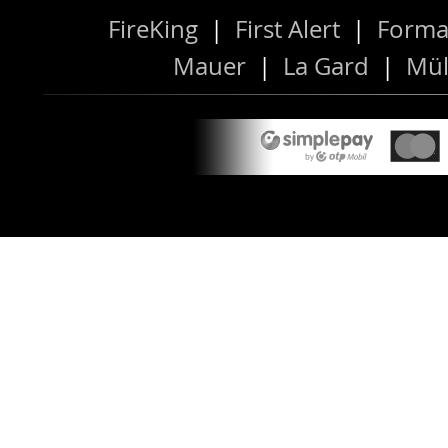
FireKing
|
First Alert
|
Forma
Mauer
|
La Gard
|
Mül