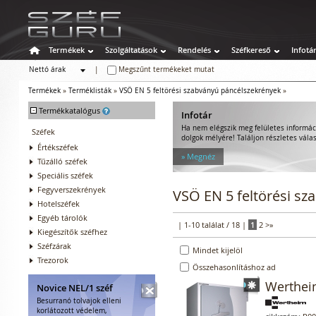
Termékek
Szolgáltatások
Rendelés
Széfkereső
Infotá
Nettó árak
|
Megszűnt termékeket mutat
Bruttó árak
Termékek
»
Terméklisták
»
VSÖ EN 5 feltörési szabványú páncélszekrények
»
-
Termékkatalógus
Infotár
Ha nem elégszik meg felületes informác
Széfek
dolgok mélyére! Találjon részletes válas
Értékszéfek
» Megnéz
Tűzálló széfek
Speciális széfek
Fegyverszekrények
VSÖ EN 5 feltörési s
Hotelszéfek
Egyéb tárolók
| 1-10 találat / 18 |
1
2
>
»
Kiegészítők széfhez
Széfzárak
Mindet kijelöl
Trezorok
Összehasonlításhoz ad
Werthei
Novice NEL/1 széf
Besurranó tolvajok elleni
korlátozott védelem,