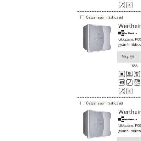
Összehasonlításhoz ad
Werthei
cikkszám:
P00
gyártói cikk
Mag. (y)
1883
Összehasonlításhoz ad
Werthei
cikkszám:
P00
gyártói cikk