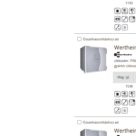
1193
Összehasonlításhoz ad
Werthei
cikkszám:
P00
gyártói cikk
Mag. (y)
1538
Összehasonlításhoz ad
Werthei