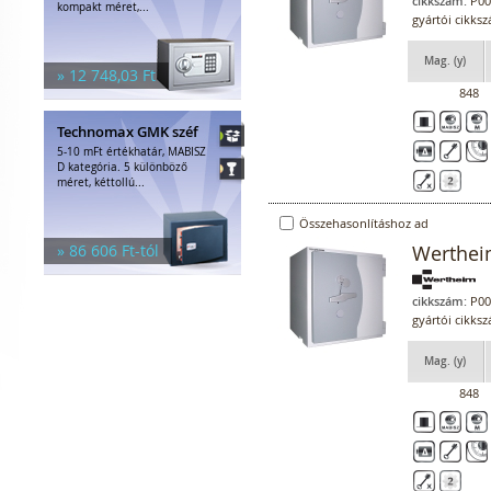
cikkszám:
P00
kompakt méret,...
gyártói cikk
Mag. (y)
» 12 748,03 Ft
848
Technomax GMK széf
5-10 mFt értékhatár, MABISZ
D kategória. 5 különböző
méret, kéttollú...
Összehasonlításhoz ad
» 86 606 Ft-tól
Werthei
cikkszám:
P00
gyártói cikk
Mag. (y)
848