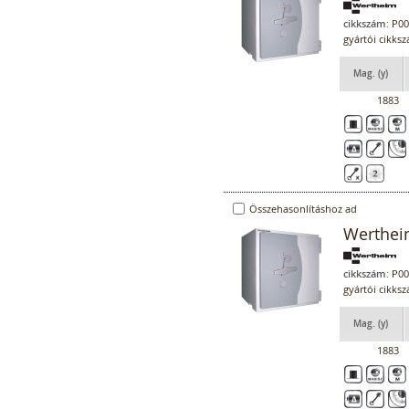
cikkszám:
P00
gyártói cikk
Mag. (y)
1883
Összehasonlításhoz ad
Werthei
cikkszám:
P00
gyártói cikk
Mag. (y)
1883