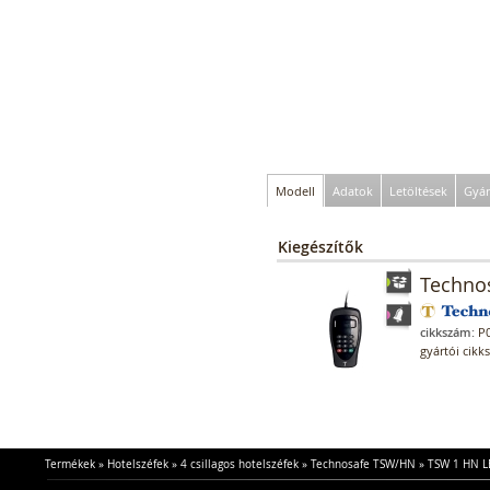
Modell
Adatok
Letöltések
Gyár
Kiegészítők
Technos
cikkszám:
P0
gyártói cikk
Termékek
»
Hotelszéfek
»
4 csillagos hotelszéfek
»
Technosafe TSW/HN
»
TSW 1 HN L