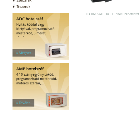
Széfzárak
Trezorok
TECHNOSAFE HOTEL TSW/1HN hotelszéf
ADC hotelszéf
Nyitás kóddal vagy
kártyával, programozható
mesterkód, 3 méret,
elegáns...
» Megnéz
AMP hotelszéf
4-10 számjegyű nyitókód,
programozható mesterkód,
motoros széfzár,...
» Tovább