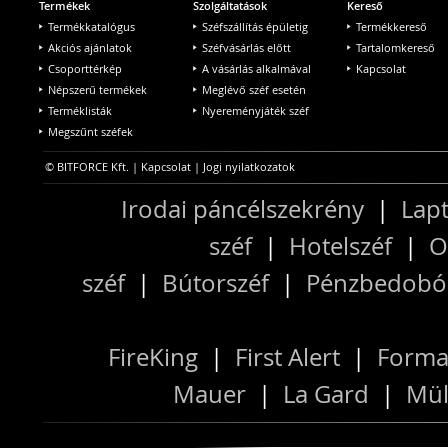
Termékek
Szolgáltatások
Kereső
Termékkatalógus
Széfszállítás épületig
Termékkereső
Akciós ajánlatok
Széfvásárlás előtt
Tartalomkereső
Csoporttérkép
A vásárlás alkalmával
Kapcsolat
Népszerű termékek
Meglévő széf esetén
Terméklisták
Nyereményjáték széf
Megszűnt széfek
© BITFORCE Kft. |
Kapcsolat
|
Jogi nyilatkozatok
Irodai páncélszekrény
|
Lapt
széf
|
Hotelszéf
|
O
széf
|
Bútorszéf
|
Pénzbedobós
FireKing
|
First Alert
|
Forma
Mauer
|
La Gard
|
Mül