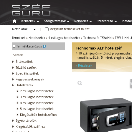
Termékek
Szolgáltatások
Rendelés
Széfkereső
Infotá
Nettó árak
|
Megszűnt termékeket mutat
Bruttó árak
Termékek
»
Hotelszéfek
»
4 csillagos hotelszéfek
»
Technosafe TSW/HN
»
TSW 1 HN L
-
Termékkatalógus
Technomax ALP hotelszéf
4-10 számjegyű nyitókód, programozhat
Széfek
manuális széfzár, 5 méret, elegáns olas
Értékszéfek
» Részletek
Tűzálló széfek
Speciális széfek
Fegyverszekrények
Hotelszéfek
2 csillagos hotelszéfek
3 csillagos hotelszéfek
4 csillagos hotelszéfek
5 csillagos hotelszéfek
Kiegészítők hotelszéfhez
Egyéb tárolók
Kiegészítők széfhez