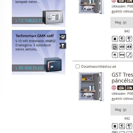
kompakt méret,...
cikkszám:
P00
gyártói cikks
» 12 748,03 Ft
Mag. (y)
842
Technomax GMK széf
5-10 mFt értékhatár, MABISZ
D kategória. 5 különböző
méret, kéttollú...
Összehasonlításhoz ad
» 86 606 Ft-tól
GST Tre
páncéls
cikkszám:
P00
gyártói cikks
Mag. (y)
942