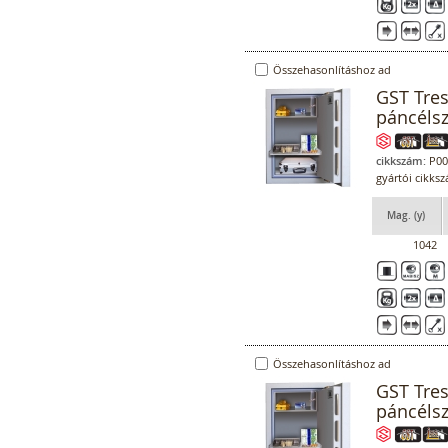
Összehasonlításhoz ad
GST Tre
páncéls
cikkszám:
P00
gyártói cikks
Mag. (y)
1042
Összehasonlításhoz ad
GST Tre
páncéls