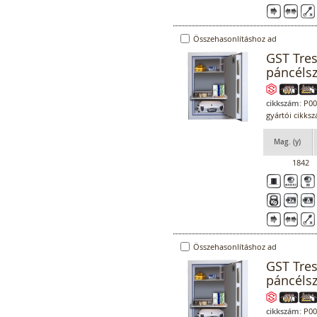
Összehasonlításhoz ad
GST Tre
páncéls
cikkszám:
P00
gyártói cikks
Mag. (y)
1842
Összehasonlításhoz ad
GST Tre
páncéls
cikkszám:
P00