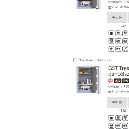
cikkszám:
P00
gyártói cikks
Mag. (y)
1242
Összehasonlításhoz ad
GST Tre
páncéls
cikkszám:
P00
gyártói cikks
Mag. (y)
1542