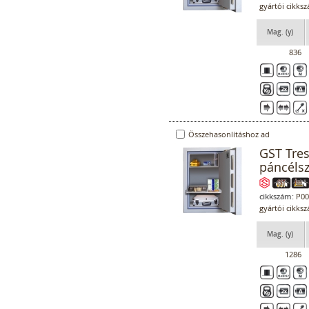
gyártói cikks
Mag. (y)
836
Összehasonlításhoz ad
GST Tre
páncéls
cikkszám:
P00
gyártói cikks
Mag. (y)
1286