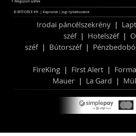
Megszűnt széfek
© BITFORCE Kft. |
Kapcsolat
|
Jogi nyilatkozatok
Irodai páncélszekrény
|
Lapt
széf
|
Hotelszéf
|
O
széf
|
Bútorszéf
|
Pénzbedobós
FireKing
|
First Alert
|
Forma
Mauer
|
La Gard
|
Mül