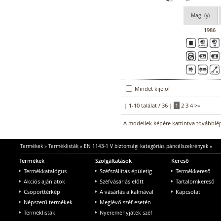
Mag. (y)
1986
Mindet kijelöl
| 1-10 találat / 36 |
1
2
3
4
>
»
A modellek képére kattintva továbblép
Termékek
»
Terméklisták
»
EN 1143-1 V biztonsági kategóriás páncélszekrények
»
Termékek
Szolgáltatások
Kereső
Termékkatalógus
Széfszállítás épületig
Termékkereső
Akciós ajánlatok
Széfvásárlás előtt
Tartalomkereső
Csoporttérkép
A vásárlás alkalmával
Kapcsolat
Népszerű termékek
Meglévő széf esetén
Terméklisták
Nyereményjáték széf