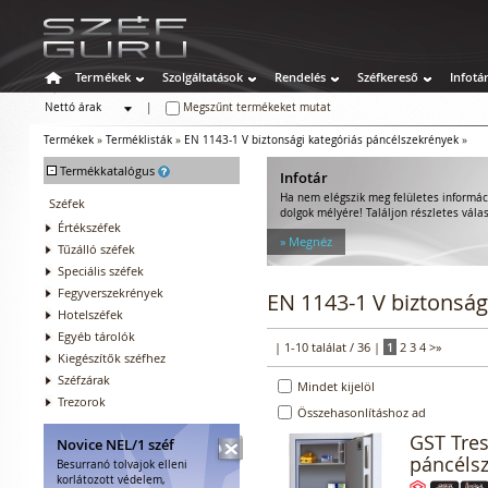
Termékek
Szolgáltatások
Rendelés
Széfkereső
Infotá
Nettó árak
|
Megszűnt termékeket mutat
Bruttó árak
Termékek
»
Terméklisták
»
EN 1143-1 V biztonsági kategóriás páncélszekrények
»
-
Termékkatalógus
Infotár
Ha nem elégszik meg felületes informác
Széfek
dolgok mélyére! Találjon részletes válas
Értékszéfek
» Megnéz
Tűzálló széfek
Speciális széfek
Fegyverszekrények
EN 1143-1 V biztonság
Hotelszéfek
Egyéb tárolók
| 1-10 találat / 36 |
1
2
3
4
>
»
Kiegészítők széfhez
Széfzárak
Mindet kijelöl
Trezorok
Összehasonlításhoz ad
GST Tre
Novice NEL/1 széf
páncéls
Besurranó tolvajok elleni
korlátozott védelem,