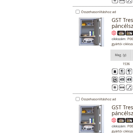
Összehasonlításhoz ad
GST Tre
páncéls
cikkszám:
P00
gyártói cikks
Mag. (y)
1536
Összehasonlításhoz ad
GST Tre
páncéls
cikkszám:
P00
gyártói cikks