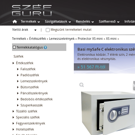
Termékek
Szolgáltatások
Rendelés
Széfkereső
Infotá
Nettó árak
|
Megszűnt termékeket mutat
Bruttó árak
Termékek
»
Értékszéfek
»
Lemezszekrények
»
Protector XS mini
»
XS mini
»
-
Termékkatalógus
Basi mySafe C elektronikus szé
Elektronikus kódzár, 7 élénk szín, 2 mé
Széfek
és elektronikus vésznyitás.
Értékszéfek
» 51 567 Ft-tól
Faliszéfek
Padlószéfek
Lemezszekrények
Bútorszéfek
Páncélszekrények
Bedobós értékszéfek
Szuperkasszák
Tűzálló széfek
Speciális széfek
Fegyverszekrények
Hotelszéfek