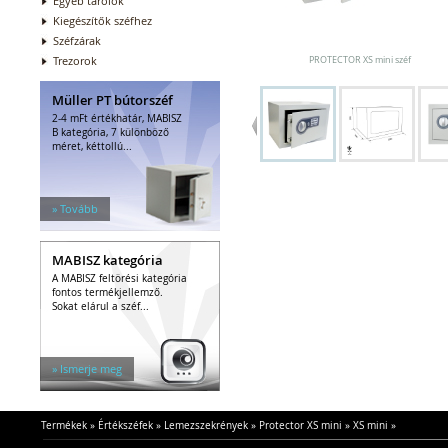
Egyéb tárolók
Kiegészítők széfhez
Széfzárak
Trezorok
PROTECTOR XS mini széf
Müller PT bútorszéf
2-4 mFt értékhatár, MABISZ
B kategória, 7 különböző
méret, kéttollú...
» Tovább
MABISZ kategória
A MABISZ feltörési kategória
fontos termékjellemző.
Sokat elárul a széf...
» Ismerje meg
Termékek
»
Értékszéfek
»
Lemezszekrények
»
Protector XS mini
»
XS mini
»