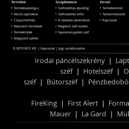
Termékek
Szolgáltatások
Kereső
Termékkatalógus
Széfszállítás épületig
Termékkereső
Akciós ajánlatok
Széfvásárlás előtt
Tartalomkereső
Csoporttérkép
A vásárlás alkalmával
Kapcsolat
Népszerű termékek
Meglévő széf esetén
Terméklisták
Nyereményjáték széf
Megszűnt széfek
© BITFORCE Kft. |
Kapcsolat
|
Jogi nyilatkozatok
Irodai páncélszekrény
|
Lapt
széf
|
Hotelszéf
|
O
széf
|
Bútorszéf
|
Pénzbedobós
FireKing
|
First Alert
|
Forma
Mauer
|
La Gard
|
Mül