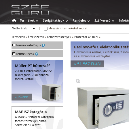
Termékek
Szolgáltatások
Rendelés
Széfkereső
Infotá
Nettó árak
|
Megszűnt termékeket mutat
Bruttó árak
Termékek
»
Értékszéfek
»
Lemezszekrények
»
Protector XS mini
»
+
Termékkatalógus
Basi mySafe C elektronikus szé
Elektronikus kódzár, 7 élénk szín, 2 mé
+
Széfek
Terméklisták
és elektronikus vésznyitás.
Értékszéfek
» 51 567 Ft-tól
Müller PT bútorszéf
Faliszéfek
2-4 mFt értékhatár, MABISZ
Padlószéfek
B kategória, 7 különböző
Lemezszekrények
méret, kéttollú...
Bútorszéfek
Páncélszekrények
Bedobós értékszéfek
» Tovább
Szuperkasszák
Tűzálló széfek
MABISZ kategória
Speciális széfek
A MABISZ feltörési kategória
Fegyverszekrények
fontos termékjellemző.
Hotelszéfek
Sokat elárul a széf...