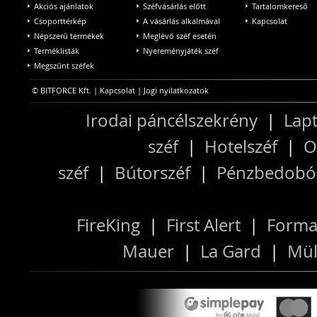
Akciós ajánlatok
Széfvásárlás előtt
Tartalomkereső
Csoporttérkép
A vásárlás alkalmával
Kapcsolat
Népszerű termékek
Meglévő széf esetén
Terméklisták
Nyereményjáték széf
Megszűnt széfek
© BITFORCE Kft. |
Kapcsolat
|
Jogi nyilatkozatok
Irodai páncélszekrény
|
Lapt
széf
|
Hotelszéf
|
O
széf
|
Bútorszéf
|
Pénzbedobós
FireKing
|
First Alert
|
Forma
Mauer
|
La Gard
|
Mül