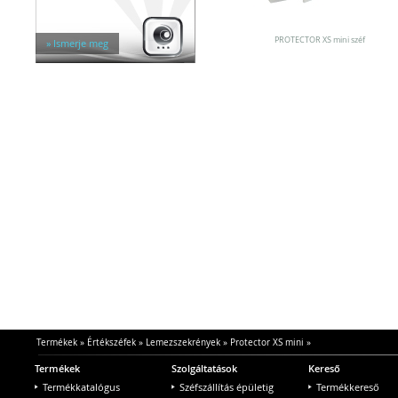
Egyéb tárolók
Kiegészítők széfhez
Széfzárak
PROTECTOR XS mini széf
» Ismerje meg
Trezorok
Termékek
»
Értékszéfek
»
Lemezszekrények
»
Protector XS mini
»
Termékek
Szolgáltatások
Kereső
Termékkatalógus
Széfszállítás épületig
Termékkereső