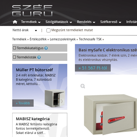
Termékek
Szolgáltatások
Rendelés
Széfkereső
Infotá
Nettó árak
|
Megszűnt termékeket mutat
Bruttó árak
Termékek
»
Értékszéfek
»
Lemezszekrények
»
Technosafe TSK
»
+
Termékkatalógus
Basi mySafe C elektronikus szé
Elektronikus kódzár, 7 élénk szín, 2 mé
+
Széfek
Terméklisták
és elektronikus vésznyitás.
Értékszéfek
» 51 567 Ft-tól
Müller PT bútorszéf
Faliszéfek
2-4 mFt értékhatár, MABISZ
Padlószéfek
B kategória, 7 különböző
Lemezszekrények
méret, kéttollú...
Bútorszéfek
Páncélszekrények
Bedobós értékszéfek
» Tovább
Szuperkasszák
Tűzálló széfek
MABISZ kategória
Speciális széfek
A MABISZ feltörési kategória
Fegyverszekrények
fontos termékjellemző.
Hotelszéfek
Sokat elárul a széf...