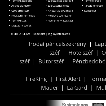
Termékkatalógus
Széfszállítás épületig
Termékkereső
Akciós ajánlatok
Széfvásárlás előtt
Tartalomkereső
Csoporttérkép
A vásárlás alkalmával
Kapcsolat
Népszerű termékek
Meglévő széf esetén
Terméklisták
Nyereményjáték széf
Megszűnt széfek
© BITFORCE Kft. |
Kapcsolat
|
Jogi nyilatkozatok
Irodai páncélszekrény
|
Lapt
széf
|
Hotelszéf
|
O
széf
|
Bútorszéf
|
Pénzbedobós
FireKing
|
First Alert
|
Forma
Mauer
|
La Gard
|
Mül