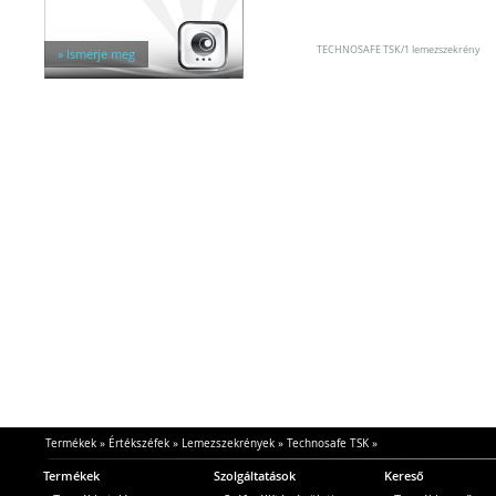
Egyéb tárolók
Kiegészítők széfhez
Széfzárak
TECHNOSAFE TSK/1 lemezszekrény
» Ismerje meg
Trezorok
Termékek
»
Értékszéfek
»
Lemezszekrények
»
Technosafe TSK
»
Termékek
Szolgáltatások
Kereső