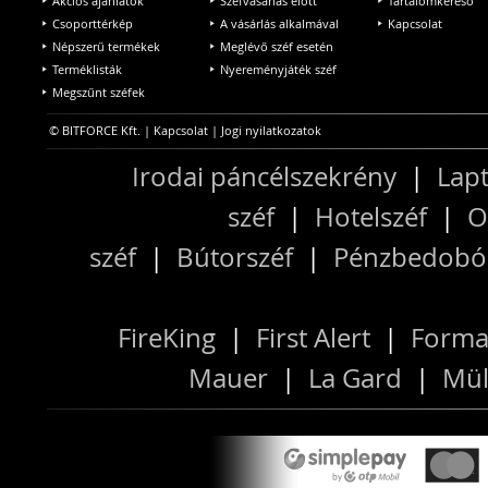
Akciós ajánlatok
Széfvásárlás előtt
Tartalomkereső
Csoporttérkép
A vásárlás alkalmával
Kapcsolat
Népszerű termékek
Meglévő széf esetén
Terméklisták
Nyereményjáték széf
Megszűnt széfek
© BITFORCE Kft. |
Kapcsolat
|
Jogi nyilatkozatok
Irodai páncélszekrény
|
Lapt
széf
|
Hotelszéf
|
O
széf
|
Bútorszéf
|
Pénzbedobós
FireKing
|
First Alert
|
Forma
Mauer
|
La Gard
|
Mül