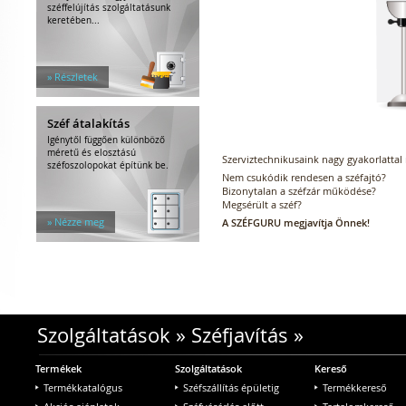
széffelújítás szolgáltatásunk
keretében...
» Részletek
Széf átalakítás
Igénytől függően különböző
méretű és elosztású
Szerviztechnikusaink nagy gyakorlattal
széfoszolopokat építünk be.
Nem csukódik rendesen a széfajtó?
Bizonytalan a széfzár működése?
Megsérült a széf?
» Nézze meg
A SZÉFGURU megjavítja Önnek!
Szolgáltatások
»
Széfjavítás
»
Termékek
Szolgáltatások
Kereső
Termékkatalógus
Széfszállítás épületig
Termékkereső