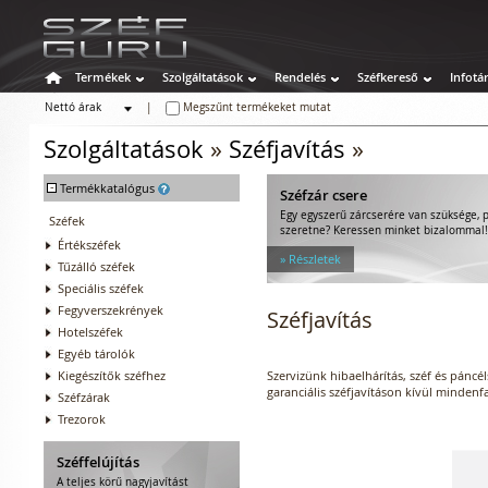
Termékek
Szolgáltatások
Rendelés
Széfkereső
Infotá
Nettó árak
|
Megszűnt termékeket mutat
Bruttó árak
Szolgáltatások
»
Széfjavítás
»
-
Termékkatalógus
Széfzár csere
Egy egyszerű zárcserére van szüksége, p
Széfek
szeretne? Keressen minket bizalommal!
Értékszéfek
» Részletek
Tűzálló széfek
Speciális széfek
Fegyverszekrények
Széfjavítás
Hotelszéfek
Egyéb tárolók
Kiegészítők széfhez
Szervizünk hibaelhárítás, széf és páncél
garanciális széfjavításon kívül mindenfa
Széfzárak
Trezorok
Széffelújítás
A teljes körű nagyjavítást