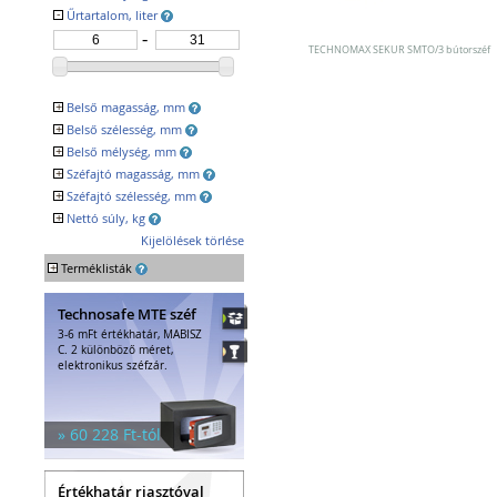
Egyéb tárolók
-
Űrtartalom, liter
Kiegészítők széfhez
Széfzárak
TECHNOMAX SEKUR SMTO/3 bútorszéf
Trezorok
+
Belső magasság, mm
+
Belső szélesség, mm
+
Belső mélység, mm
+
Széfajtó magasság, mm
+
Széfajtó szélesség, mm
+
Nettó súly, kg
Kijelölések törlése
+
Terméklisták
Technosafe MTE széf
3-6 mFt értékhatár, MABISZ
C. 2 különböző méret,
elektronikus széfzár.
» 60 228 Ft-tól
Értékhatár riasztóval