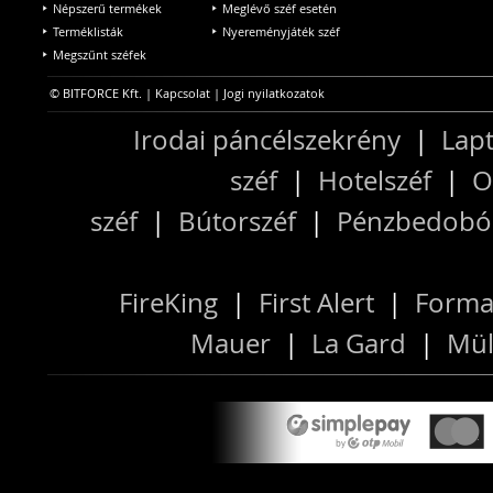
Népszerű termékek
Meglévő széf esetén
Terméklisták
Nyereményjáték széf
Megszűnt széfek
© BITFORCE Kft. |
Kapcsolat
|
Jogi nyilatkozatok
Irodai páncélszekrény
|
Lapt
széf
|
Hotelszéf
|
O
széf
|
Bútorszéf
|
Pénzbedobós
FireKing
|
First Alert
|
Forma
Mauer
|
La Gard
|
Mül