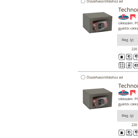
Összehasonlításhoz ad
Techno
cikkszám:
P0
gyártói cik
Mag. (y)
220
Összehasonlításhoz ad
Techno
cikkszám:
P0
gyártói cik
Mag. (y)
220