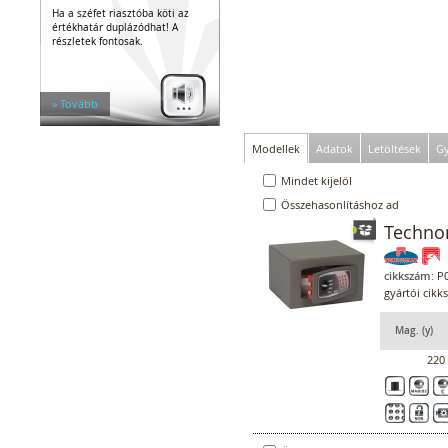
Ha a széfet riasztóba köti az
értékhatár duplázódhat! A
részletek fontosak.
» Tovább
Modellek
Adatok
Letöltések
Gy
Mindet kijelöl
Összehasonlításhoz ad
Techno
cikkszám:
P0
gyártói cik
Mag. (y)
220