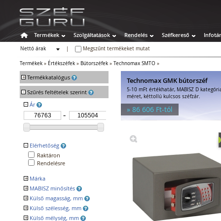
Termékek
Szolgáltatások
Rendelés
Széfkereső
Infotá
Nettó árak
|
Megszűnt termékeket mutat
Bruttó árak
Termékek
»
Értékszéfek
»
Bútorszéfek
»
Technomax SMTO
»
+
Termékkatalógus
Technomax GMK bútorszéf
5-10 mFt értékhatár, MABISZ D kategóri
-
Széfek
Szűrés feltételek szerint
méret, kéttollú kulcsos széfzár.
Értékszéfek
-
Ár
» 86 606 Ft-tól
Faliszéfek
Padlószéfek
Lemezszekrények
Bútorszéfek
-
Elérhetőség
Páncélszekrények
Raktáron
Bedobós értékszéfek
Rendelésre
Szuperkasszák
+
Márka
Tűzálló széfek
+
MABISZ minősítés
SEKUR
Speciális széfek
TECHNOMAX
+
Külső magasság, mm
Igen
Fegyverszekrények
+
Külső szélesség, mm
Hotelszéfek
+
Külső mélység, mm