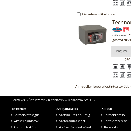
Összehasonlításhoz ad
Techno
cikkszám:
P0
gyártói cik
Mag. (y)
280
A modellek képére kattintva továbblé
Termékek
»
Értékszéfek
»
Bútorszéfek
»
Technomax SMTO
»
Termékek
Szolgáltatások
Kereső
Termékkatalógus
Széfszállítás épületig
Termékkereső
Akciós ajánlatok
Széfvásárlás előtt
Tartalomkereső
Csoporttérkép
A vásárlás alkalmával
Kapcsolat