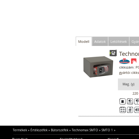
Modell
Adatok
Letöltések
Gyár
Techno
cikkszám:
P0
gyártói cik
Mag. (y)
220
Termékek
»
Értékszéfek
»
Bútorszéfek
»
Technomax SMTO
»
SMTO 1
»