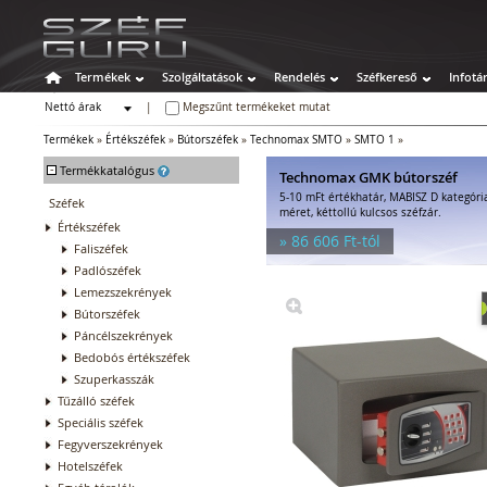
Termékek
Szolgáltatások
Rendelés
Széfkereső
Infotá
Nettó árak
|
Megszűnt termékeket mutat
Bruttó árak
Termékek
»
Értékszéfek
»
Bútorszéfek
»
Technomax SMTO
»
SMTO 1
»
-
Termékkatalógus
Technomax GMK bútorszéf
5-10 mFt értékhatár, MABISZ D kategóri
Széfek
méret, kéttollú kulcsos széfzár.
Értékszéfek
» 86 606 Ft-tól
Faliszéfek
Padlószéfek
Lemezszekrények
Bútorszéfek
Páncélszekrények
Bedobós értékszéfek
Szuperkasszák
Tűzálló széfek
Speciális széfek
Fegyverszekrények
Hotelszéfek