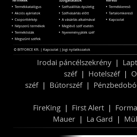
Termékek
Szolgáltatások
Kereső
Termékkatalógus
Széfszállítás épületig
Termékkereső
Akciós ajánlatok
Széfvásárlás előtt
Tartalomkereső
Csoporttérkép
A vásárlás alkalmával
Kapcsolat
Népszerű termékek
Meglévő széf esetén
Terméklisták
Nyereményjáték széf
Megszűnt széfek
© BITFORCE Kft. |
Kapcsolat
|
Jogi nyilatkozatok
Irodai páncélszekrény
|
Lapt
széf
|
Hotelszéf
|
O
széf
|
Bútorszéf
|
Pénzbedobós
FireKing
|
First Alert
|
Forma
Mauer
|
La Gard
|
Mül