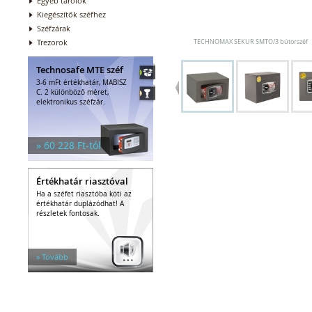
Egyéb tárolók
Kiegészítők széfhez
Széfzárak
Trezorok
TECHNOMAX SEKUR SMTO/3 bútorszéf
Technosafe MTE széf
3-6 mFt értékhatár, MABISZ
C. 2 különböző méret,
elektronikus széfzár.
» 60 228 Ft-tól
Értékhatár riasztóval
Ha a széfet riasztóba köti az
értékhatár duplázódhat! A
részletek fontosak.
» Tovább