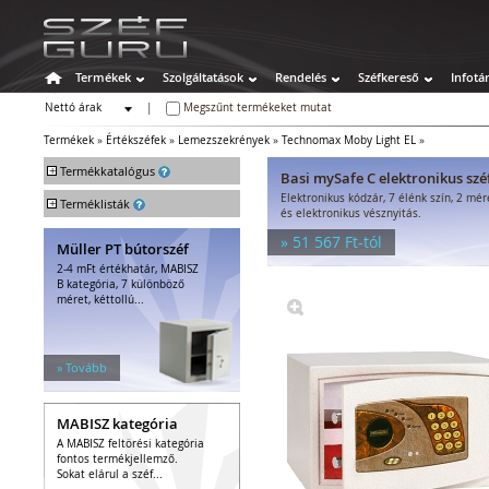
Termékek
Szolgáltatások
Rendelés
Széfkereső
Infotá
Nettó árak
|
Megszűnt termékeket mutat
Bruttó árak
Termékek
»
Értékszéfek
»
Lemezszekrények
»
Technomax Moby Light EL
»
+
Termékkatalógus
Basi mySafe C elektronikus szé
Elektronikus kódzár, 7 élénk szín, 2 mé
+
Széfek
Terméklisták
és elektronikus vésznyitás.
Értékszéfek
» 51 567 Ft-tól
Müller PT bútorszéf
Faliszéfek
2-4 mFt értékhatár, MABISZ
Padlószéfek
B kategória, 7 különböző
Lemezszekrények
méret, kéttollú...
Bútorszéfek
Páncélszekrények
Bedobós értékszéfek
» Tovább
Szuperkasszák
Tűzálló széfek
MABISZ kategória
Speciális széfek
A MABISZ feltörési kategória
Fegyverszekrények
fontos termékjellemző.
Hotelszéfek
Sokat elárul a széf...