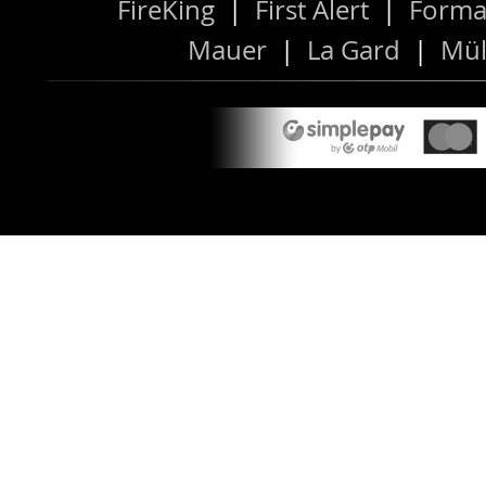
FireKing
|
First Alert
|
Forma
Mauer
|
La Gard
|
Mül