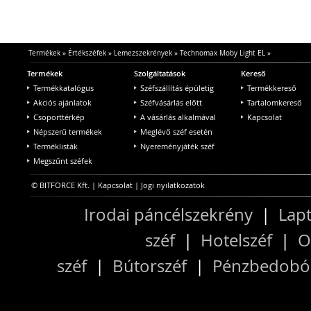
Termékek
»
Értékszéfek
»
Lemezszekrények
»
Technomax Moby Light EL
»
Termékek
Szolgáltatások
Kereső
Termékkatalógus
Széfszállítás épületig
Termékkereső
Akciós ajánlatok
Széfvásárlás előtt
Tartalomkereső
Csoporttérkép
A vásárlás alkalmával
Kapcsolat
Népszerű termékek
Meglévő széf esetén
Terméklisták
Nyereményjáték széf
Megszűnt széfek
© BITFORCE Kft. |
Kapcsolat
|
Jogi nyilatkozatok
Irodai páncélszekrény
|
Lapt
széf
|
Hotelszéf
|
O
széf
|
Bútorszéf
|
Pénzbedobós