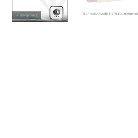
Egyéb tárolók
Kiegészítők széfhez
Széfzárak
TECHNOMAX MOBY LIGHT EL/728 bútorszé
» Ismerje meg
Trezorok