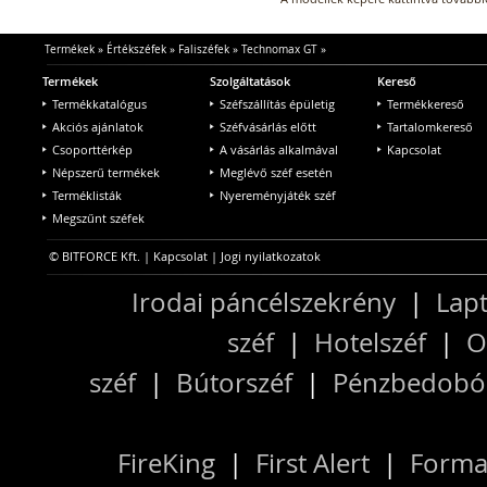
Termékek
»
Értékszéfek
»
Faliszéfek
»
Technomax GT
»
Termékek
Szolgáltatások
Kereső
Termékkatalógus
Széfszállítás épületig
Termékkereső
Akciós ajánlatok
Széfvásárlás előtt
Tartalomkereső
Csoporttérkép
A vásárlás alkalmával
Kapcsolat
Népszerű termékek
Meglévő széf esetén
Terméklisták
Nyereményjáték széf
Megszűnt széfek
© BITFORCE Kft. |
Kapcsolat
|
Jogi nyilatkozatok
Irodai páncélszekrény
|
Lapt
széf
|
Hotelszéf
|
O
széf
|
Bútorszéf
|
Pénzbedobós
FireKing
|
First Alert
|
Forma