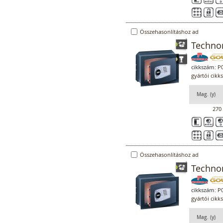
Összehasonlításhoz ad
Technom
cikkszám:
P0
gyártói cikk
Mag. (y)
270
Összehasonlításhoz ad
Technom
cikkszám:
P0
gyártói cikk
Mag. (y)