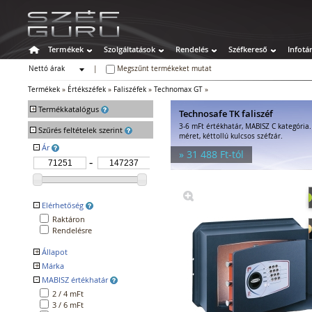
Termékek
Szolgáltatások
Rendelés
Széfkereső
Infotá
Nettó árak
|
Megszűnt termékeket mutat
Bruttó árak
Termékek
»
Értékszéfek
»
Faliszéfek
»
Technomax GT
»
+
Termékkatalógus
Technosafe TK faliszéf
3-6 mFt értékhatár, MABISZ C kategória
-
Széfek
Szűrés feltételek szerint
méret, kéttollú kulcsos széfzár.
Értékszéfek
-
Ár
» 31 488 Ft-tól
Faliszéfek
Padlószéfek
Lemezszekrények
Bútorszéfek
-
Elérhetőség
Páncélszekrények
Raktáron
Bedobós értékszéfek
Rendelésre
Szuperkasszák
+
Állapot
Tűzálló széfek
+
Márka
Népszerű
Speciális széfek
Kifutó
-
MABISZ értékhatár
GOLD
Fegyverszekrények
TECHNOMAX
2 / 4 mFt
Hotelszéfek
3 / 6 mFt