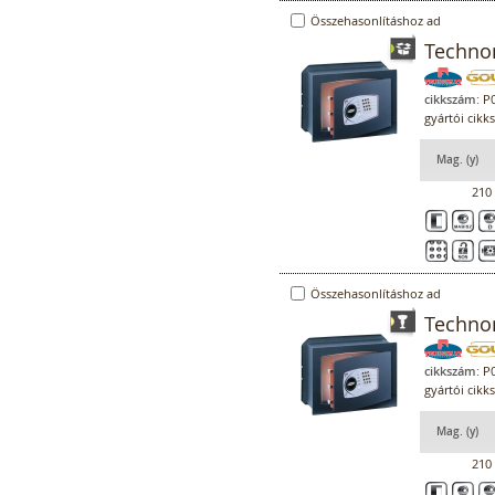
Összehasonlításhoz ad
Technom
cikkszám:
P0
gyártói cikk
Mag. (y)
210
Összehasonlításhoz ad
Technom
cikkszám:
P0
gyártói cikk
Mag. (y)
210