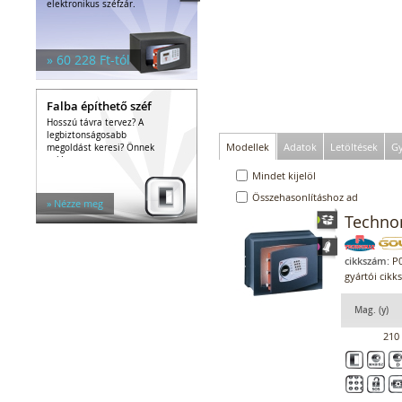
elektronikus széfzár.
» 60 228 Ft-tól
Falba építhető széf
Hosszú távra tervez? A
legbiztonságosabb
Modellek
Adatok
Letöltések
Gy
megoldást keresi? Önnek
való a...
Mindet kijelöl
Összehasonlításhoz ad
» Nézze meg
Technom
cikkszám:
P0
gyártói cikk
Mag. (y)
210