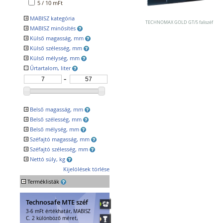
Egyéb tárolók
5 / 10 mFt
Kiegészítők széfhez
+
MABISZ kategória
Széfzárak
TECHNOMAX GOLD GT/5 faliszéf
+
MABISZ minősítés
MABISZ B
Trezorok
MABISZ C
+
Külső magasság, mm
Igen
MABISZ D
+
Külső szélesség, mm
+
Külső mélység, mm
-
Űrtartalom, liter
+
Belső magasság, mm
+
Belső szélesség, mm
+
Belső mélység, mm
+
Széfajtó magasság, mm
+
Széfajtó szélesség, mm
+
Nettó súly, kg
Kijelölések törlése
+
Terméklisták
Technosafe MTE széf
3-6 mFt értékhatár, MABISZ
C. 2 különböző méret,