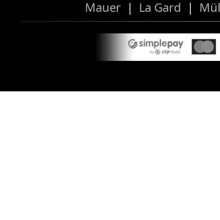
Mauer
|
La Gard
|
Mül