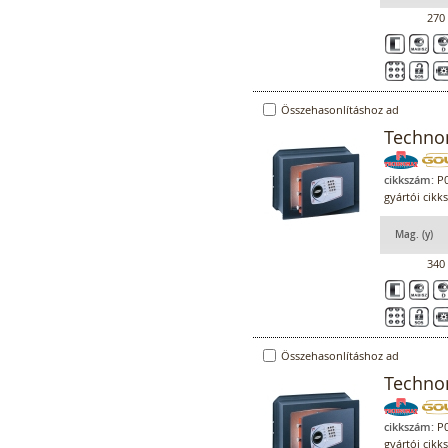
270
Összehasonlításhoz ad
Technom
cikkszám:
P0
gyártói cikk
Mag. (y)
340
Összehasonlításhoz ad
Technom
cikkszám:
P0
gyártói cikk