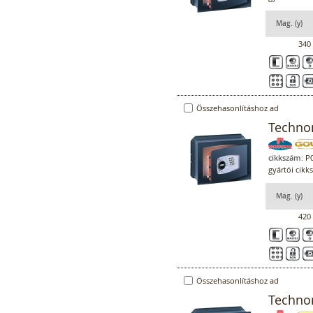
Mag. (y)
340
Összehasonlításhoz ad
Technom
cikkszám:
P0
gyártói cikk
Mag. (y)
420
Összehasonlításhoz ad
Technom