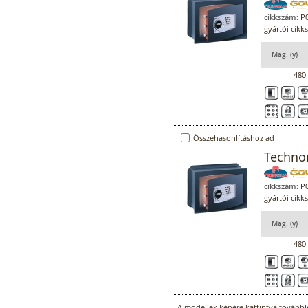
cikkszám:
P0
gyártói cikk
Mag. (y)
480
Összehasonlításhoz ad
Technom
cikkszám:
P0
gyártói cikk
Mag. (y)
480
A modellek képére kattintva továbblé