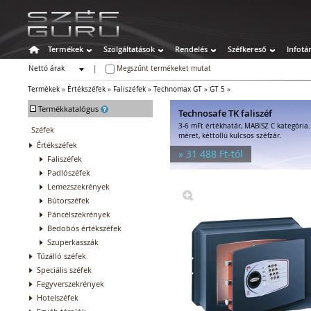
Termékek
Szolgáltatások
Rendelés
Széfkereső
Infotá
Nettó árak
|
Megszűnt termékeket mutat
Bruttó árak
Termékek
»
Értékszéfek
»
Faliszéfek
»
Technomax GT
»
GT 5
»
-
Termékkatalógus
Technosafe TK faliszéf
3-6 mFt értékhatár, MABISZ C kategória
Széfek
méret, kéttollú kulcsos széfzár.
Értékszéfek
» 31 488 Ft-tól
Faliszéfek
Padlószéfek
Lemezszekrények
Bútorszéfek
Páncélszekrények
Bedobós értékszéfek
Szuperkasszák
Tűzálló széfek
Speciális széfek
Fegyverszekrények
Hotelszéfek