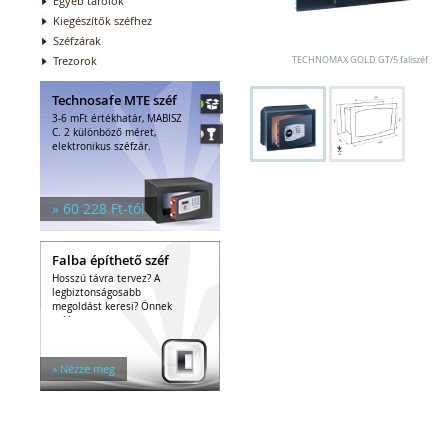
Egyéb tárolók
Kiegészítők széfhez
Széfzárak
Trezorok
TECHNOMAX GOLD GT/5 faliszéf
Technosafe MTE széf
3-6 mFt értékhatár, MABISZ
C. 2 különböző méret,
elektronikus széfzár.
» 60 228 Ft-tól
Falba építhető széf
Hosszú távra tervez? A
legbiztonságosabb
megoldást keresi? Önnek
való a...
» Nézze meg