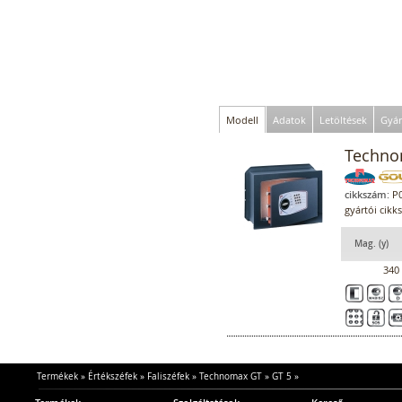
Modell
Adatok
Letöltések
Gyár
Technom
cikkszám:
P0
gyártói cikk
Mag. (y)
340
Termékek
»
Értékszéfek
»
Faliszéfek
»
Technomax GT
»
GT 5
»