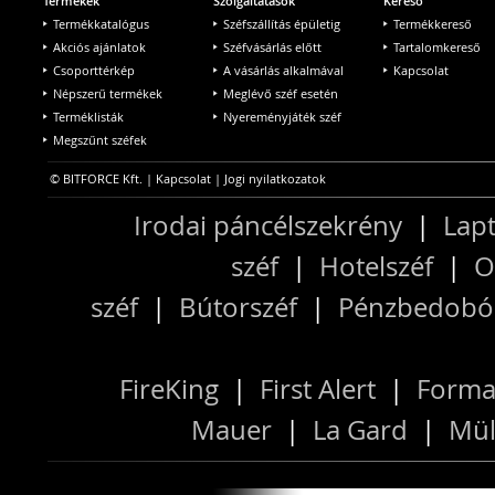
Termékek
Szolgáltatások
Kereső
Termékkatalógus
Széfszállítás épületig
Termékkereső
Akciós ajánlatok
Széfvásárlás előtt
Tartalomkereső
Csoporttérkép
A vásárlás alkalmával
Kapcsolat
Népszerű termékek
Meglévő széf esetén
Terméklisták
Nyereményjáték széf
Megszűnt széfek
© BITFORCE Kft. |
Kapcsolat
|
Jogi nyilatkozatok
Irodai páncélszekrény
|
Lapt
széf
|
Hotelszéf
|
O
széf
|
Bútorszéf
|
Pénzbedobós
FireKing
|
First Alert
|
Forma
Mauer
|
La Gard
|
Mül