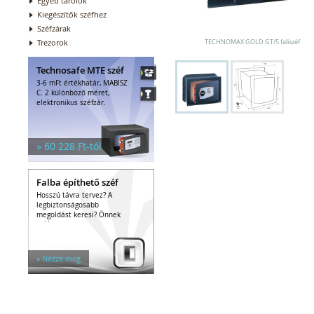
Egyéb tárolók
Kiegészítők széfhez
Széfzárak
Trezorok
TECHNOMAX GOLD GT/5 faliszéf
Technosafe MTE széf
3-6 mFt értékhatár, MABISZ
C. 2 különböző méret,
elektronikus széfzár.
» 60 228 Ft-tól
Falba építhető széf
Hosszú távra tervez? A
legbiztonságosabb
megoldást keresi? Önnek
való a...
» Nézze meg