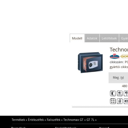
Modell
Adatok
Letöltések
Gyár
Technom
cikkszám:
P0
gyártói cikk
Mag. (y)
480
Termékek
»
Értékszéfek
»
Faliszéfek
»
Technomax GT
»
GT 7L
»