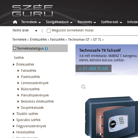
Termékek
Szolgáltatások
Rendelés
Széfkereső
Infotá
Nettó árak
|
Megszűnt termékeket mutat
Bruttó árak
Termékek
»
Értékszéfek
»
Faliszéfek
»
Technomax GT
»
GT 7L
»
-
Termékkatalógus
Technosafe TK faliszéf
3-6 mFt értékhatár, MABISZ C kategória
Széfek
méret, kéttollú kulcsos széfzár.
Értékszéfek
» 31 488 Ft-tól
Faliszéfek
Padlószéfek
Lemezszekrények
Bútorszéfek
Páncélszekrények
Bedobós értékszéfek
Szuperkasszák
Tűzálló széfek
Speciális széfek
Fegyverszekrények
Hotelszéfek