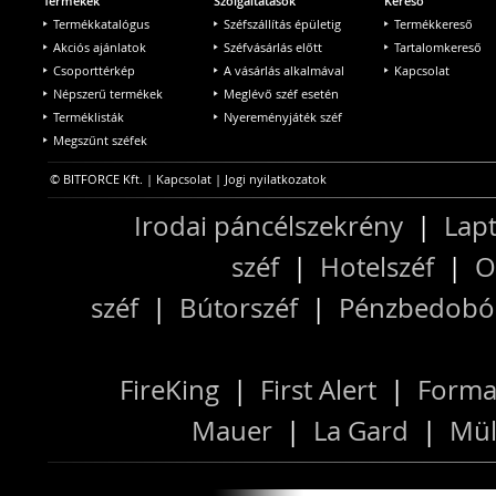
Termékek
Szolgáltatások
Kereső
Termékkatalógus
Széfszállítás épületig
Termékkereső
Akciós ajánlatok
Széfvásárlás előtt
Tartalomkereső
Csoporttérkép
A vásárlás alkalmával
Kapcsolat
Népszerű termékek
Meglévő széf esetén
Terméklisták
Nyereményjáték széf
Megszűnt széfek
© BITFORCE Kft. |
Kapcsolat
|
Jogi nyilatkozatok
Irodai páncélszekrény
|
Lapt
széf
|
Hotelszéf
|
O
széf
|
Bútorszéf
|
Pénzbedobós
FireKing
|
First Alert
|
Forma
Mauer
|
La Gard
|
Mül