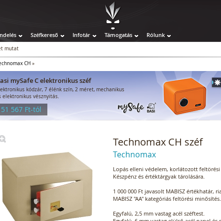
ndelés
Széfkereső
Infotár
Támogatás
Rólunk
t mutat
echnomax CH
»
asi mySafe C elektronikus széf
lektronikus kódzár, 7 élénk szín, 2 méret, mechanikus
s elektronikus vésznyitás.
 51 567 Ft-tól
Technomax CH széf
Technomax
Lopás elleni védelem, korlátozott feltörési 
Készpénz és értéktárgyak tárolására.
1 000 000 Ft javasolt MABISZ értékhatár, r
MABISZ "AA" kategóriás feltörési minősítés.
Egyfalú, 2,5 mm vastag acél széftest.
Egyfalú, 6 mm vastag elülső acél panel és s