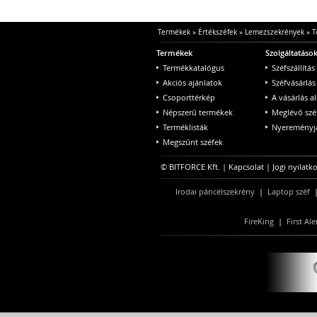
Termékek
»
Értékszéfek
»
Lemezszekrények
»
T
Termékek
Szolgáltatáso
Termékkatalógus
Széfszállítás
Akciós ajánlatok
Széfvásárlás
Csoporttérkép
A vásárlás a
Népszerű termékek
Meglévő szé
Terméklisták
Nyereményjá
Megszűnt széfek
© BITFORCE Kft. |
Kapcsolat
|
Jogi nyilatk
Irodai páncélszekrény
|
Laptop széf
FireKing
|
First Ale