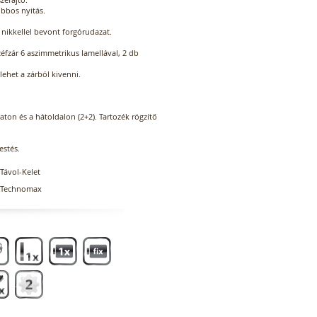
obbos nyitás.
 nikkellel bevont forgórudazat.
zéfzár 6 aszimmetrikus lamellával, 2 db
lehet a zárból kivenni.
zaton és a hátoldalon (2+2). Tartozék rögzítő
estés.
Távol-Kelet
Technomax