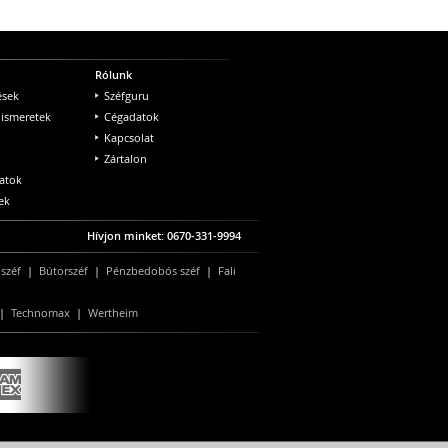
Rólunk
ések
Széfguru
 ismeretek
Cégadatok
Kapcsolat
Zártalon
atok
ek
Hívjon minket: 0670-331-9994
 széf
|
Bútorszéf
|
Pénzbedobós széf
|
Fali
|
Technomax
|
Wertheim