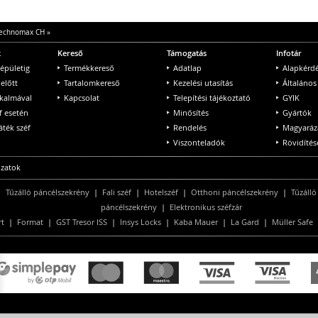
echnomax CH
»
k
Kereső
Támogatás
Infotár
 épületig
Termékkereső
Adatlap
Alapkérd
 előtt
Tartalomkereső
Kezelési utasítás
Általános
lkalmával
Kapcsolat
Telepítési tájékoztató
GYIK
f esetén
Minősítés
Gyártók
ték széf
Rendelés
Magyaráz
Viszonteladók
Rövidítés
ozatok
|
Tűzálló páncélszekrény
|
Fali széf
|
Hotelszéf
|
Otthoni páncélszekrény
|
Tűzálló
páncélszekrény
|
Elektronikus széfzár
rt
|
Format
|
GST Tresor ISS
|
Insys Locks
|
Kaba Mauer
|
La Gard
|
Müller Safe