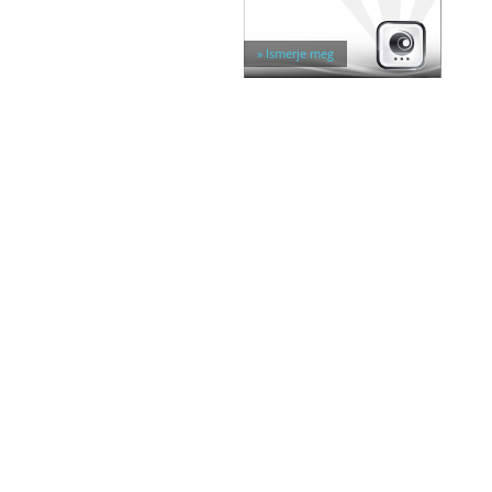
Egyéb tárolók
Kiegészítők széfhez
Széfzárak
» Ismerje meg
Trezorok