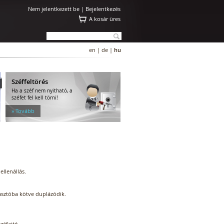
Nem jelentkezett be |
Bejelentkezés
A kosár üres
en
|
de
|
hu
Széffeltörés
Ha a széf nem nyitható, a
széfet fel kell törni!
» Tovább
ellenállás.
iasztóba kötve duplázódik.
zéfajtó.