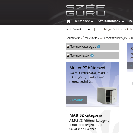
Termékek
Szolgáltatások
Re
Nettó árak
|
Megszűnt termékeke
Bruttó árak
Termékek
»
Értékszéfek
»
Lemezszekrények
»
T
+
Termékkatalógus
B
E
+
Széfek
Terméklisták
é
Értékszéfek
»
Müller PT bútorszéf
Faliszéfek
2-4 mFt értékhatár, MABISZ
Padlószéfek
B kategória, 7 különböző
Lemezszekrények
méret, kéttollú...
Bútorszéfek
Páncélszekrények
Bedobós értékszéfek
» Tovább
Szuperkasszák
Tűzálló széfek
MABISZ kategória
Speciális széfek
A MABISZ feltörési kategória
Fegyverszekrények
fontos termékjellemző.
Hotelszéfek
Sokat elárul a széf...