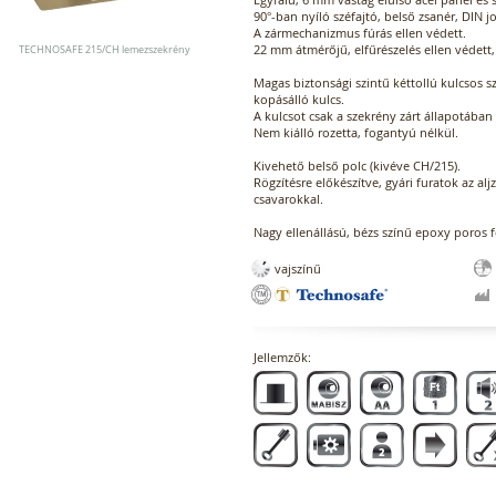
90°-ban nyíló széfajtó, belső zsanér, DIN j
A zármechanizmus fúrás ellen védett.
22 mm átmérőjű, elfűrészelés ellen védett,
TECHNOSAFE 215/CH lemezszekrény
Magas biztonsági szintű kéttollú kulcsos s
kopásálló kulcs.
A kulcsot csak a szekrény zárt állapotában 
Nem kiálló rozetta, fogantyú nélkül.
Kivehető belső polc (kivéve CH/215).
Rögzítésre előkészítve, gyári furatok az alj
csavarokkal.
Nagy ellenállású, bézs színű epoxy poros f
vajszínű
Jellemzők: