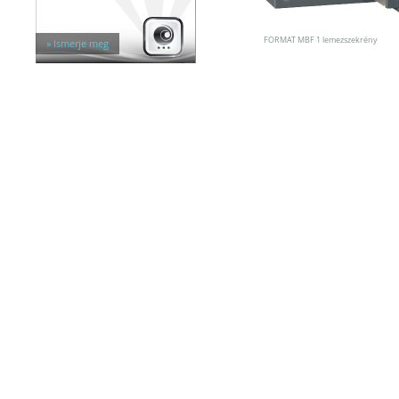
Egyéb tárolók
Kiegészítők széfhez
Széfzárak
FORMAT MBF 1 lemezszekrény
» Ismerje meg
Trezorok