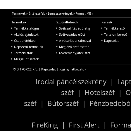
Termékek
»
Értékszéfek
»
Lemezszekrények
»
Format MB
»
Termékek
Szolgáltatások
Kereső
Termékkatalógus
Széfszállítás épületig
Termékkereső
Akciós ajánlatok
Széfvásárlás előtt
Tartalomkereső
Csoporttérkép
A vásárlás alkalmával
Kapcsolat
Népszerű termékek
Meglévő széf esetén
Terméklisták
Nyereményjáték széf
Megszűnt széfek
© BITFORCE Kft. |
Kapcsolat
|
Jogi nyilatkozatok
Irodai páncélszekrény
|
Lapt
széf
|
Hotelszéf
|
O
széf
|
Bútorszéf
|
Pénzbedobós
FireKing
|
First Alert
|
Forma