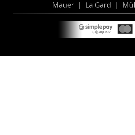
Mauer
|
La Gard
|
Mül