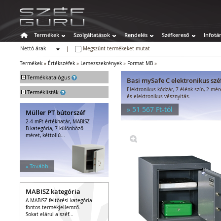
Termékek
Szolgáltatások
Rendelés
Széfkereső
Infotá
Nettó árak
|
Megszűnt termékeket mutat
Bruttó árak
Termékek
»
Értékszéfek
»
Lemezszekrények
»
Format MB
»
+
Termékkatalógus
Basi mySafe C elektronikus szé
Elektronikus kódzár, 7 élénk szín, 2 mé
+
Széfek
Terméklisták
és elektronikus vésznyitás.
Értékszéfek
» 51 567 Ft-tól
Müller PT bútorszéf
Faliszéfek
2-4 mFt értékhatár, MABISZ
Padlószéfek
B kategória, 7 különböző
Lemezszekrények
méret, kéttollú...
Bútorszéfek
Páncélszekrények
Bedobós értékszéfek
» Tovább
Szuperkasszák
Tűzálló széfek
MABISZ kategória
Speciális széfek
A MABISZ feltörési kategória
Fegyverszekrények
fontos termékjellemző.
Hotelszéfek
Sokat elárul a széf...