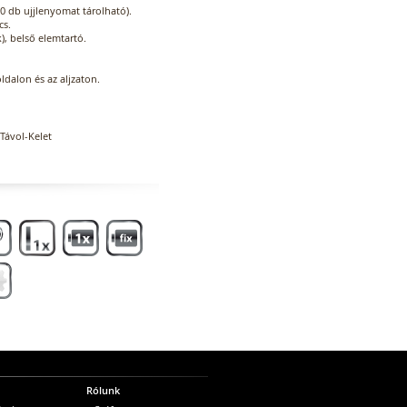
0 db ujjlenyomat tárolható).
cs.
, belső elemtartó.
oldalon és az aljzaton.
Távol-Kelet
Rólunk