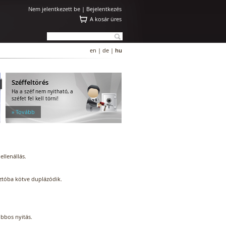
Nem jelentkezett be |
Bejelentkezés
A kosár üres
en
|
de
|
hu
Széffeltörés
Ha a széf nem nyitható, a
széfet fel kell törni!
» Tovább
ellenállás.
sztóba kötve duplázódik.
obbos nyitás.