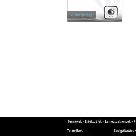
Egyéb tárolók
Kiegészítők széfhez
Széfzárak
» Ismerje meg
Trezorok
Termékek
»
Értékszéfek
»
Lemezszekrények
»
F
Termékek
Szolgáltatáso