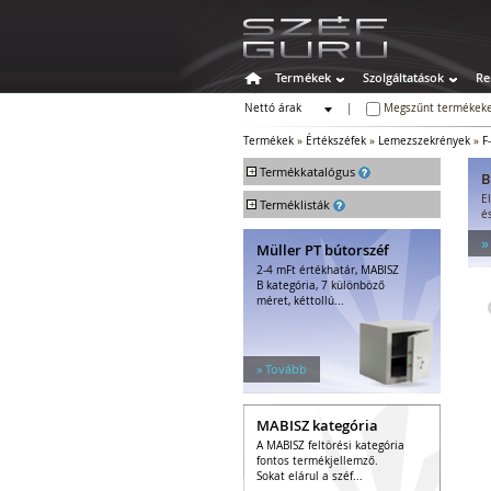
Termékek
Szolgáltatások
Re
Nettó árak
|
Megszűnt termékeke
Bruttó árak
Termékek
»
Értékszéfek
»
Lemezszekrények
»
F
+
Termékkatalógus
B
E
+
Széfek
Terméklisták
é
Értékszéfek
»
Müller PT bútorszéf
Faliszéfek
2-4 mFt értékhatár, MABISZ
Padlószéfek
B kategória, 7 különböző
Lemezszekrények
méret, kéttollú...
Bútorszéfek
Páncélszekrények
Bedobós értékszéfek
» Tovább
Szuperkasszák
Tűzálló széfek
MABISZ kategória
Speciális széfek
A MABISZ feltörési kategória
Fegyverszekrények
fontos termékjellemző.
Hotelszéfek
Sokat elárul a széf...