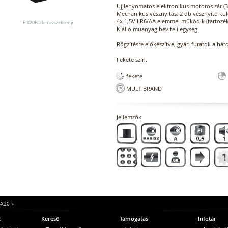
Ujjlenyomatos elektronikus motoros zár (3
Mechanikus vésznyitás, 2 db vésznyitó kul
4x 1,5V LR6/AA elemmel működik (tartozék)
F-X20FO lemezszekrény
Kiálló műanyag beviteli egység.
Rögzítésre előkészítve, gyári furatok a hát
Fekete szín.
fekete
MULTIBRAND
Jellemzők:
-X20
»
k
Kereső
Támogatás
Infotár