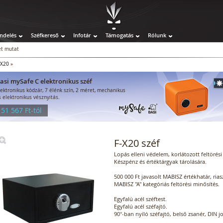
ndelés
Széfkereső
Infotár
Támogatás
Rólunk
t mutat
-X20
»
asi mySafe C elektronikus széf
lektronikus kódzár, 7 élénk szín, 2 méret, mechanikus
s elektronikus vésznyitás.
 51 567 Ft-tól
F-X20 széf
Lopás elleni védelem, korlátozott feltörési 
Készpénz és értéktárgyak tárolására.
500 000 Ft javasolt MABISZ értékhatár, ria
MABISZ "A" kategóriás feltörési minősítés.
Egyfalú acél széftest.
Egyfalú acél széfajtó.
90°-ban nyíló széfajtó, belső zsanér, DIN j