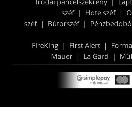
Irodai páncélszekrény
|
Lapt
széf
|
Hotelszéf
|
O
széf
|
Bútorszéf
|
Pénzbedobós
FireKing
|
First Alert
|
Forma
Mauer
|
La Gard
|
Mül