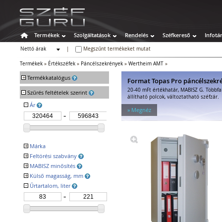
Termékek
Szolgáltatások
Rendelés
Széfkereső
Infotá
Nettó árak
|
Megszűnt termékeket mutat
Bruttó árak
Termékek
»
Értékszéfek
»
Páncélszekrények
»
Wertheim AMT
»
+
Termékkatalógus
Format Topas Pro páncélszekr
20-40 mFt értékhatár, MABISZ G. Többfa
-
Széfek
Szűrés feltételek szerint
állítható polcok, változtatható széfzár.
Értékszéfek
-
Ár
» Megnéz
Faliszéfek
Padlószéfek
Lemezszekrények
Bútorszéfek
+
Márka
Páncélszekrények
+
Feltörési szabvány
WERTHEIM
Bedobós értékszéfek
+
MABISZ minősítés
EN 1143-1 I
Szuperkasszák
ECB.S I
+
Külső magasság, mm
Igen
VdS 2450 I
Tűzálló széfek
-
Űrtartalom, liter
VSÖ EN 1
Speciális széfek
Fegyverszekrények
Hotelszéfek