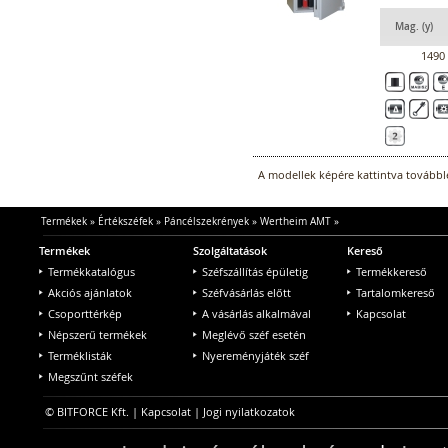
Mag. (y)
1490
A modellek képére kattintva továbblé
Termékek
»
Értékszéfek
»
Páncélszekrények
»
Wertheim AMT
»
Termékek
Szolgáltatások
Kereső
Termékkatalógus
Széfszállítás épületig
Termékkereső
Akciós ajánlatok
Széfvásárlás előtt
Tartalomkereső
Csoporttérkép
A vásárlás alkalmával
Kapcsolat
Népszerű termékek
Meglévő széf esetén
Terméklisták
Nyereményjáték széf
Megszűnt széfek
© BITFORCE Kft. |
Kapcsolat
|
Jogi nyilatkozatok