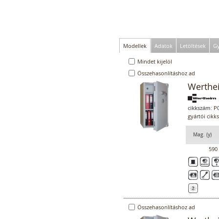
Modellek
Adatok
Letöltések
Gy
Mindet kijelöl
Összehasonlításhoz ad
Werthe
cikkszám:
P0
gyártói cik
Mag. (y)
590
Összehasonlításhoz ad