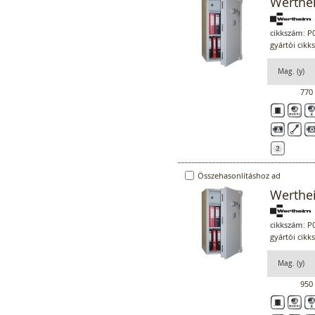
Werthe
cikkszám:
P0
gyártói cik
Mag. (y)
770
Összehasonlításhoz ad
Werthe
cikkszám:
P0
gyártói cik
Mag. (y)
950