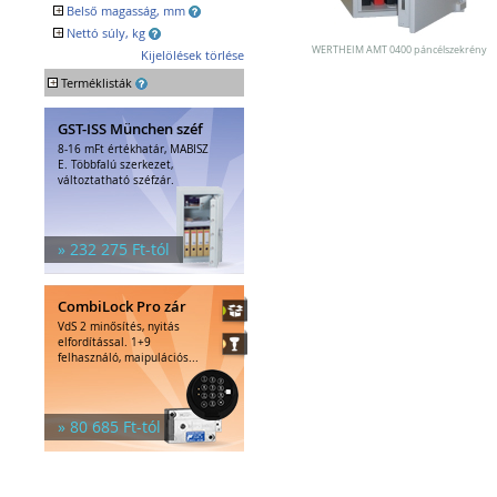
Egyéb tárolók
+
Belső magasság, mm
Kiegészítők széfhez
+
Nettó súly, kg
Széfzárak
WERTHEIM AMT 0400 páncélszekrény
Kijelölések törlése
Trezorok
+
Terméklisták
GST-ISS München széf
8-16 mFt értékhatár, MABISZ
E. Többfalú szerkezet,
változtatható széfzár.
» 232 275 Ft-tól
CombiLock Pro zár
VdS 2 minősítés, nyitás
elfordítással. 1+9
felhasználó, maipulációs...
» 80 685 Ft-tól