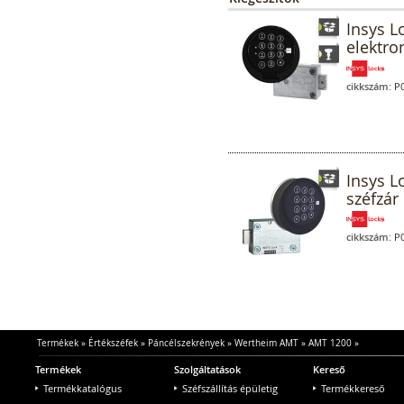
Insys L
elektro
cikkszám:
P0
Insys L
széfzár 
cikkszám:
P0
Termékek
»
Értékszéfek
»
Páncélszekrények
»
Wertheim AMT
»
AMT 1200
»
Termékek
Szolgáltatások
Kereső
Termékkatalógus
Széfszállítás épületig
Termékkereső