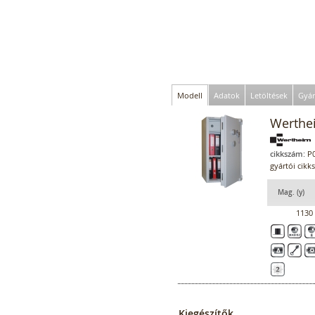
Modell
Adatok
Letöltések
Gyár
Werthe
cikkszám:
P0
gyártói cik
Mag. (y)
1130
Kiegészítők