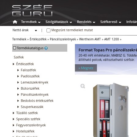
Termékek
Szolgáltatások
Rendelés
Széfkereső
Infotá
Nettó árak
|
Megszűnt termékeket mutat
Bruttó árak
Termékek
»
Értékszéfek
»
Páncélszekrények
»
Wertheim AMT
»
AMT 1200
»
-
Termékkatalógus
Format Topas Pro páncélszekr
20-40 mFt értékhatár, MABISZ G. Többfa
Széfek
állítható polcok, változtatható széfzár.
Értékszéfek
» Megnéz
Faliszéfek
Padlószéfek
Lemezszekrények
Bútorszéfek
Páncélszekrények
Bedobós értékszéfek
Szuperkasszák
Tűzálló széfek
Speciális széfek
Fegyverszekrények
Hotelszéfek