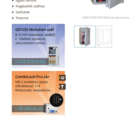
Egyéb tárolók
Kiegészítők széfhez
Széfzárak
Trezorok
WERTHEIM AMT 0400 páncélszekrény
GST-ISS München széf
8-16 mFt értékhatár, MABISZ
E. Többfalú szerkezet,
változtatható széfzár.
» 232 275 Ft-tól
CombiLock Pro zár
VdS 2 minősítés, nyitás
elfordítással. 1+9
felhasználó, maipulációs...
» 80 685 Ft-tól