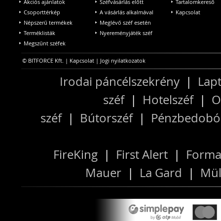
Akciós ajánlatok
Széfvásárlás előtt
Tartalomkereső
Csoporttérkép
A vásárlás alkalmával
Kapcsolat
Népszerű termékek
Meglévő széf esetén
Terméklisták
Nyereményjáték széf
Megszűnt széfek
© BITFORCE Kft. |
Kapcsolat
|
Jogi nyilatkozatok
Irodai páncélszekrény
|
Lapt
széf
|
Hotelszéf
|
O
széf
|
Bútorszéf
|
Pénzbedobós
FireKing
|
First Alert
|
Forma
Mauer
|
La Gard
|
Mül