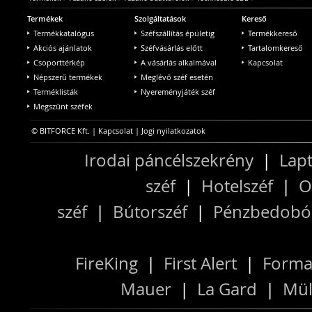
Termékek
Szolgáltatások
Kereső
Termékkatalógus
Széfszállítás épületig
Termékkereső
Akciós ajánlatok
Széfvásárlás előtt
Tartalomkereső
Csoporttérkép
A vásárlás alkalmával
Kapcsolat
Népszerű termékek
Meglévő széf esetén
Terméklisták
Nyereményjáték széf
Megszűnt széfek
© BITFORCE Kft. |
Kapcsolat
|
Jogi nyilatkozatok
Irodai páncélszekrény
|
Lapt
széf
|
Hotelszéf
|
O
széf
|
Bútorszéf
|
Pénzbedobós
FireKing
|
First Alert
|
Forma
Mauer
|
La Gard
|
Mül