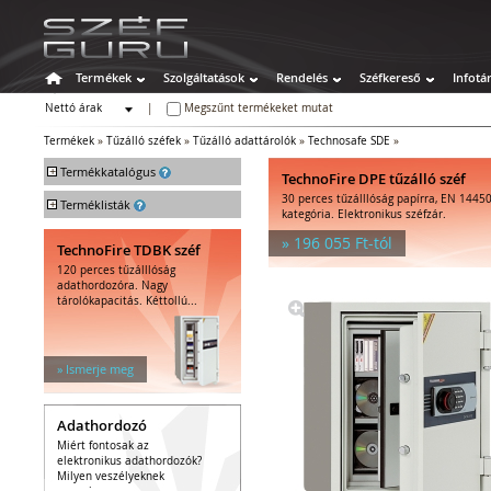
Termékek
Szolgáltatások
Rendelés
Széfkereső
Infotá
Nettó árak
|
Megszűnt termékeket mutat
Bruttó árak
Termékek
»
Tűzálló széfek
»
Tűzálló adattárolók
»
Technosafe SDE
»
+
Termékkatalógus
TechnoFire DPE tűzálló széf
30 perces tűzálllóság papírra, EN 14450
+
Széfek
Terméklisták
kategória. Elektronikus széfzár.
Értékszéfek
» 196 055 Ft-tól
TechnoFire TDBK széf
Tűzálló széfek
120 perces tűzálllóság
Tűzálló függőmappa-tárolók
adathordozóra. Nagy
Tűz- és vízálló irat- és
tárolókapacitás. Kéttollú...
adattárolók
Tűzálló irattárolók
Kombinált irattárolók
» Ismerje meg
Tűzálló adattárolók
Kombinált adattárolók
Adathordozó
Speciális széfek
Miért fontosak az
Fegyverszekrények
elektronikus adathordozók?
Hotelszéfek
Milyen veszélyeknek