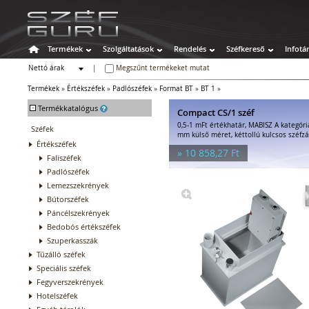
Termékek
Szolgáltatások
Rendelés
Széfkereső
Infotá
Nettó árak
|
Megszűnt termékeket mutat
Bruttó árak
Termékek
»
Értékszéfek
»
Padlószéfek
»
Format BT
»
BT 1
»
-
Termékkatalógus
Compact CS/1 széf
0,5-1 mFt értékhatár, MABISZ A kategór
Széfek
mm külső méret, kéttollú kulcsos széfzá
Értékszéfek
» 10 858,27 Ft
Faliszéfek
Padlószéfek
Lemezszekrények
Bútorszéfek
Páncélszekrények
Bedobós értékszéfek
Szuperkasszák
Tűzálló széfek
Speciális széfek
Fegyverszekrények
Hotelszéfek