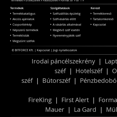
Termékek
»
Értékszéfek
»
Padlószéfek
»
Format BT
»
BT 1
»
Termékek
Szolgáltatások
Kereső
Termékkatalógus
Széfszállítás épületig
Termékkereső
Akciós ajánlatok
Széfvásárlás előtt
Tartalomkereső
Csoporttérkép
A vásárlás alkalmával
Kapcsolat
Népszerű termékek
Meglévő széf esetén
Terméklisták
Nyereményjáték széf
Megszűnt széfek
© BITFORCE Kft. |
Kapcsolat
|
Jogi nyilatkozatok
Irodai páncélszekrény
|
Lapt
széf
|
Hotelszéf
|
O
széf
|
Bútorszéf
|
Pénzbedobós
FireKing
|
First Alert
|
Forma
Mauer
|
La Gard
|
Mül