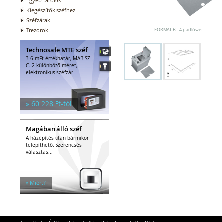
Egyéb tárolók
Kiegészítők széfhez
Széfzárak
Trezorok
FORMAT BT 4 padlószéf
Technosafe MTE széf
3-6 mFt értékhatár, MABISZ
C. 2 különböző méret,
elektronikus széfzár.
» 60 228 Ft-tól
Magában álló széf
A házépítés után bármikor
telepíthető. Szerencsés
választás...
» Miért?