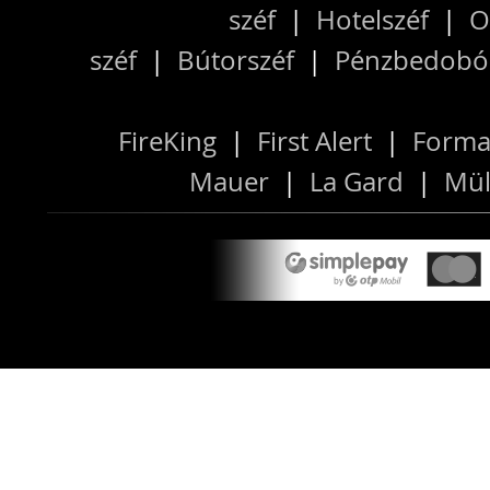
széf
|
Hotelszéf
|
O
széf
|
Bútorszéf
|
Pénzbedobós
FireKing
|
First Alert
|
Forma
Mauer
|
La Gard
|
Mül