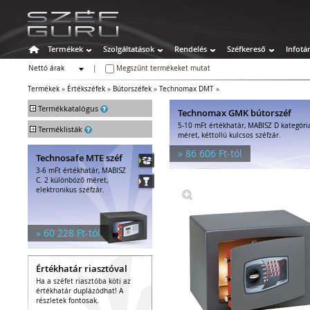
Termékek
Szolgáltatások
Rendelés
Széfkereső
Infotá
Nettó árak
|
Megszűnt termékeket mutat
Bruttó árak
Termékek
»
Értékszéfek
»
Bútorszéfek
»
Technomax DMT
»
+
Termékkatalógus
Technomax GMK bútorszéf
5-10 mFt értékhatár, MABISZ D kategóri
+
Széfek
Terméklisták
méret, kéttollú kulcsos széfzár.
Értékszéfek
» 86 606 Ft-tól
Technosafe MTE széf
Faliszéfek
3-6 mFt értékhatár, MABISZ
Padlószéfek
C. 2 különböző méret,
Lemezszekrények
elektronikus széfzár.
Bútorszéfek
Páncélszekrények
Bedobós értékszéfek
» 60 228 Ft-tól
Szuperkasszák
Tűzálló széfek
Értékhatár riasztóval
Speciális széfek
Ha a széfet riasztóba köti az
Fegyverszekrények
értékhatár duplázódhat! A
Hotelszéfek
részletek fontosak.