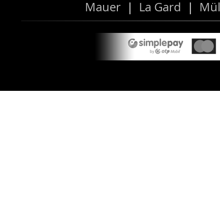
Mauer
|
La Gard
|
Mül