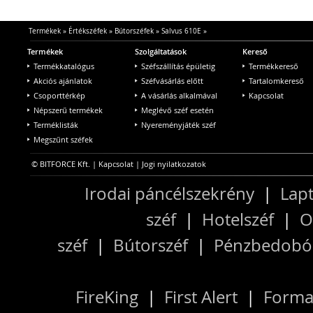
Termékek
»
Értékszéfek
»
Bútorszéfek
»
Salvus 610E
»
Termékek
Szolgáltatások
Kereső
Termékkatalógus
Széfszállítás épületig
Termékkereső
Akciós ajánlatok
Széfvásárlás előtt
Tartalomkereső
Csoporttérkép
A vásárlás alkalmával
Kapcsolat
Népszerű termékek
Meglévő széf esetén
Terméklisták
Nyereményjáték széf
Megszűnt széfek
© BITFORCE Kft. |
Kapcsolat
|
Jogi nyilatkozatok
Irodai páncélszekrény
|
Lapt
széf
|
Hotelszéf
|
O
széf
|
Bútorszéf
|
Pénzbedobós
FireKing
|
First Alert
|
Forma