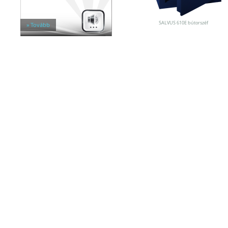
Egyéb tárolók
Kiegészítők széfhez
Széfzárak
SALVUS 610E bútorszéf
» Tovább
Trezorok