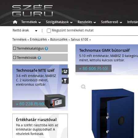
Termékek
Szolgáltatások
Rendelés
Széfkereső
Infotá
Nettó árak
|
Megszűnt termékeket mutat
Bruttó árak
Termékek
»
Értékszéfek
»
Bútorszéfek
»
Salvus 610E
»
+
Termékkatalógus
Technomax GMK bútorszéf
5-10 mFt értékhatár, MABISZ D kategóri
+
Széfek
Terméklisták
méret, kéttollú kulcsos széfzár.
Értékszéfek
» 86 606 Ft-tól
Technosafe MTE széf
Faliszéfek
3-6 mFt értékhatár, MABISZ
Padlószéfek
C. 2 különböző méret,
Lemezszekrények
elektronikus széfzár.
Bútorszéfek
Páncélszekrények
Bedobós értékszéfek
» 60 228 Ft-tól
Szuperkasszák
Tűzálló széfek
Értékhatár riasztóval
Speciális széfek
Ha a széfet riasztóba köti az
Fegyverszekrények
értékhatár duplázódhat! A
Hotelszéfek
részletek fontosak.