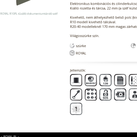
Elektronikus kombinációs és cilinderkulcsos
Kiálló rozetta és tárcsa, 22 mm (a széf kü
ROYAL R10PL tűzálló dokumentumtároló széf
Kivehető, nem áthelyezhető belső polc (ki
R10 modell kivehető tálcával.
R20-40 modelleknél 170 mm magas zárható
Világosszürke szín.
szürke
ROYAL
Jellemzők:
»
ROYAL PL
»