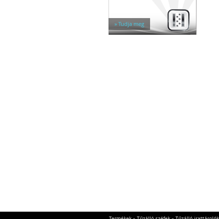
Egyéb tárolók
Kiegészítők széfhez
Széfzárak
» Tudja meg
Trezorok
Termékek
»
Tűzálló széfek
»
Tűzálló irattárolók