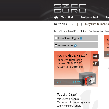
Termékek
Szolgáltatások
Re
Nettó árak
|
Megszűnt termékeke
Bruttó árak
Termékek
»
Tűzálló széfek
»
Tűzálló irattárolók
+
Termékkatalógus
S
6
+
Széfek
Terméklisták
z
Értékszéfek
»
TechnoFire DPE széf
Tűzálló széfek
30 perces tűzálllóság
Tűzálló függőmappa-tárolók
papírra, EN 14450 S2
Tűz- és vízálló irat- és
kategória. Elektronikus
adattárolók
széfzár.
Tűzálló irattárolók
Kombinált irattárolók
» 196 055 Ft-tól
Tűzálló adattárolók
Kombinált adattárolók
Többfalú széf
Speciális széfek
Mit jelent a többfalú?
Fegyverszekrények
Mennyire ellenálló egy ilyen
Hotelszéfek
széf? Mekkora lehet...