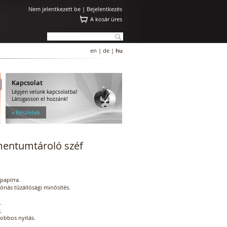
Nem jelentkezett be |
Bejelentkezés
A kosár üres
en
|
de
|
hu
Kapcsolat
Lépjen velünk kapcsolatba!
Látogasson el hozzánk!
» Részletek
mentumtároló széf
 papírra.
óriás tűzállósági minősítés.
.
.
jobbos nyitás.