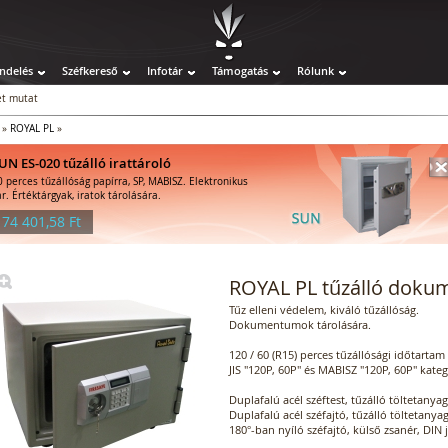
ndelés
Széfkereső
Infotár
Támogatás
Rólunk
t mutat
»
ROYAL PL
»
UN ES-020 tűzálló irattároló
0 perces tűzállóság papírra, SP, MABISZ. Elektronikus
ár. Értéktárgyak, iratok tárolására.
 74 401,58 Ft
ROYAL PL tűzálló doku
Tűz elleni védelem, kiváló tűzállóság.
Dokumentumok tárolására.
120 / 60 (R15) perces tűzállósági időtartam
JIS "120P, 60P" és MABISZ "120P, 60P" kateg
Duplafalú acél széftest, tűzálló töltetanyag
Duplafalú acél széfajtó, tűzálló töltetanyag
180°-ban nyíló széfajtó, külső zsanér, DIN 