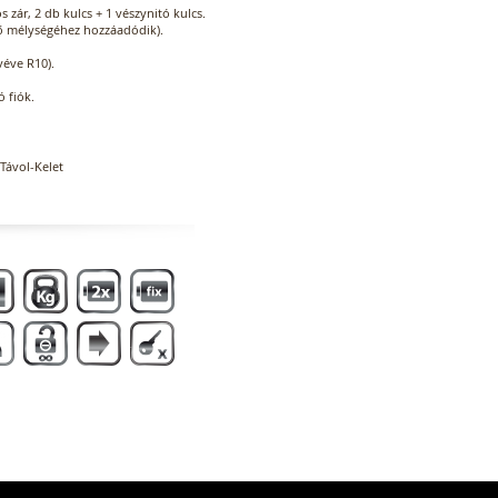
 zár, 2 db kulcs + 1 vészynitó kulcs.
lső mélységéhez hozzáadódik).
véve R10).
 fiók.
Távol-Kelet